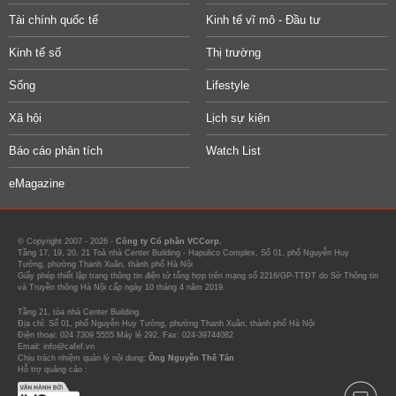
Tài chính quốc tế
Kinh tế vĩ mô - Đầu tư
Kinh tế số
Thị trường
Sống
Lifestyle
Xã hội
Lịch sự kiện
Báo cáo phân tích
Watch List
eMagazine
© Copyright 2007 - 2026 -
Công ty Cổ phần VCCorp.
Tầng 17, 19, 20, 21 Toà nhà Center Building - Hapulico Complex, Số 01, phố Nguyễn Huy
Tưởng, phường Thanh Xuân, thành phố Hà Nội
Giấy phép thiết lập trang thông tin điện tử tổng hợp trên mạng số 2216/GP-TTĐT do Sở Thông tin
và Truyền thông Hà Nội cấp ngày 10 tháng 4 năm 2019.
Tầng 21, tòa nhà Center Building.
Địa chỉ: Số 01, phố Nguyễn Huy Tưởng, phường Thanh Xuân, thành phố Hà Nội
Điện thoại: 024 7309 5555 Máy lẻ 292. Fax: 024-39744082
Email: info@cafef.vn
Chịu trách nhiệm quản lý nội dung:
Ông Nguyễn Thế Tân
Hỗ trợ quảng cáo :