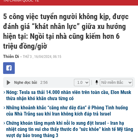
TÀI CHÍNH QUỐC TẾ
5 công việc tuyển người không kịp, được
đánh giá “khát nhân lực” giữa xu hướng
hiện tại: Ngồi tại nhà cũng kiếm hơn 6
triệu đồng/giờ
THỨ 3 , 16/04/2024, 06:15
Thiên Di
-
Nghe đọc bài
2:56
Nóng: Tesla sa thải 14.000 nhân viên trên toàn cầu, Elon Musk
thừa nhận khó khăn chưa từng có
Những khoảnh khắc “căng như dây đàn” ở Phòng Tình huống
của Nhà Trắng sau khi Iran không kích đáp trả Israel
Chứng khoán tăng mạnh khi nỗi lo xung đột Israel - Iran hạ
nhiệt cùng tin vui cho thấy thước đo “sức khỏe” kinh tế Mỹ tăng
vượt dự báo trong tháng 3