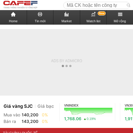
New
Home
Tin mới
Market
Watch list
Mở rộng
Giá vàng SJC
Giá bạc
VNINDEX
VN30
Mua vào
140,200
0%
1,768.06
1,91
0.19%
Bán ra
143,200
0%