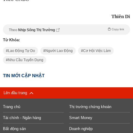
Thiên Di
Copy link
Theo
Nhịp Sống Thị Trường
Từ Khóa:
Lao Động Tự Do
Người Lao Động
Cơ Hội Việc Làm
Nhu Cầu Tuyển Dụng
TIN MỚI CẬP NHẬT
Lên đầu trang
Trang chủ
Thị trường chứng khoán
Tài chính - Ngân hàng
Smart Money
Bất động sản
Doanh nghiệp