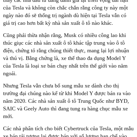
thấy các nhà đầu tư đang đánh giá lại triển vọng dài hạn
của Tesla và không còn chắc chắn rằng công ty này một
ngày nào đó sẽ thống trị ngành dù hiện tại Tesla vẫn có
giá trị cao hơn bất kỳ nhà sản xuất ô tô nào khác.
Cũng phải thừa nhận rằng, Musk có nhiều công lao khi
thúc giục các nhà sản xuất ô tô khác tập trung vào ô tô
điện, chứng tỏ rằng chúng thiết thực, mang lại lợi nhuận
và thú vị. Bằng chứng là, xe thể thao đa dụng Model Y
của Tesla là loại xe bán chạy nhất trên thế giới vào năm
ngoái.
Nhưng Tesla vẫn chưa bổ sung mẫu xe dành cho thị
trường đại chúng nào kể từ khi Model Y được bán ra vào
năm 2020. Các nhà sản xuất ô tô Trung Quốc như BYD,
SAIC và Geely Auto thì đang tung ra hàng chục mẫu xe
mới.
Các nhà phân tích cho biết Cybertruck của Tesla, một mẫu
xe bán tải tương lai được bán với số lượng hạn chế vào