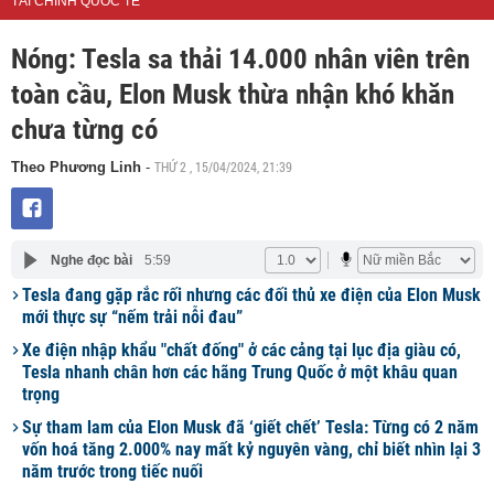
TÀI CHÍNH QUỐC TẾ
Nóng: Tesla sa thải 14.000 nhân viên trên
toàn cầu, Elon Musk thừa nhận khó khăn
chưa từng có
THỨ 2 , 15/04/2024, 21:39
Theo Phương Linh
-
Nghe đọc bài
5:59
Tesla đang gặp rắc rối nhưng các đối thủ xe điện của Elon Musk
mới thực sự “nếm trải nỗi đau”
Xe điện nhập khẩu "chất đống" ở các cảng tại lục địa giàu có,
Tesla nhanh chân hơn các hãng Trung Quốc ở một khâu quan
trọng
Sự tham lam của Elon Musk đã ‘giết chết’ Tesla: Từng có 2 năm
vốn hoá tăng 2.000% nay mất kỷ nguyên vàng, chỉ biết nhìn lại 3
năm trước trong tiếc nuối