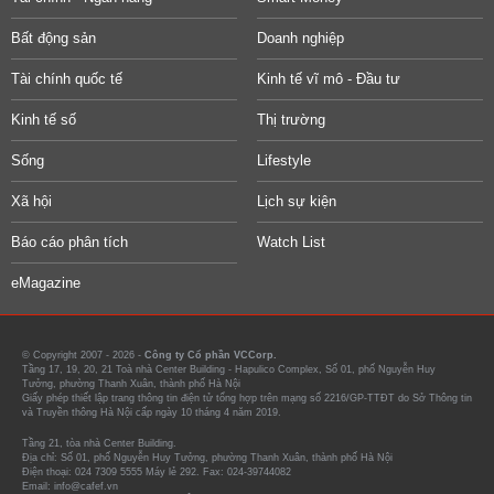
Bất động sản
Doanh nghiệp
Tài chính quốc tế
Kinh tế vĩ mô - Đầu tư
Kinh tế số
Thị trường
Sống
Lifestyle
Xã hội
Lịch sự kiện
Báo cáo phân tích
Watch List
eMagazine
© Copyright 2007 - 2026 -
Công ty Cổ phần VCCorp.
Tầng 17, 19, 20, 21 Toà nhà Center Building - Hapulico Complex, Số 01, phố Nguyễn Huy
Tưởng, phường Thanh Xuân, thành phố Hà Nội
Giấy phép thiết lập trang thông tin điện tử tổng hợp trên mạng số 2216/GP-TTĐT do Sở Thông tin
và Truyền thông Hà Nội cấp ngày 10 tháng 4 năm 2019.
Tầng 21, tòa nhà Center Building.
Địa chỉ: Số 01, phố Nguyễn Huy Tưởng, phường Thanh Xuân, thành phố Hà Nội
Điện thoại: 024 7309 5555 Máy lẻ 292. Fax: 024-39744082
Email: info@cafef.vn