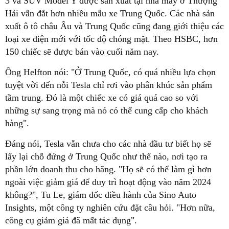
3 và SUV Model Y được sản xuất tại nhà máy ở Thượng
Hải vẫn đắt hơn nhiều mẫu xe Trung Quốc. Các nhà sản
xuất ô tô châu Âu và Trung Quốc cũng đang giới thiệu các
loại xe điện mới với tốc độ chóng mặt. Theo HSBC, hơn
150 chiếc sẽ được bán vào cuối năm nay.
Ông Helfton nói: "Ở Trung Quốc, có quá nhiều lựa chọn
tuyệt vời đến nỗi Tesla chỉ rơi vào phân khúc sản phẩm
tầm trung. Đó là một chiếc xe có giá quá cao so với
những sự sang trọng mà nó có thể cung cấp cho khách
hàng".
Đáng nói, Tesla vẫn chưa cho các nhà đầu tư biết họ sẽ
lấy lại chỗ đứng ở Trung Quốc như thế nào, nơi tạo ra
phần lớn doanh thu cho hãng. "Họ sẽ có thể làm gì hơn
ngoài việc giảm giá để duy trì hoạt động vào năm 2024
không?", Tu Le, giám đốc điều hành của Sino Auto
Insights, một công ty nghiên cứu đặt câu hỏi. "Hơn nữa,
công cụ giảm giá đã mất tác dụng".