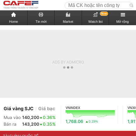
New
Home
Tin mới
Market
Watch list
Mở rộng
Giá vàng SJC
Giá bạc
VNINDEX
VN30
Mua vào
140,200
0.36%
1,768.06
1,91
0.19%
Bán ra
143,200
0.35%