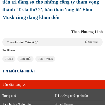
tiên tri đáng sợ cho những công ty tham vọng
thành 'Tesla thứ 2', bản thân 'ông tổ' Elon
Musk cũng đang khốn đốn
Theo Phương Linh
Copy link
Theo
An ninh Tiền tệ
Từ Khóa:
Tesla
Sa Thải
Elon Musk
TIN MỚI CẬP NHẬT
Lên đầu trang
Trang chủ
Thị trường chứng khoán
Tài chính - Ngân hàng
Smart Money