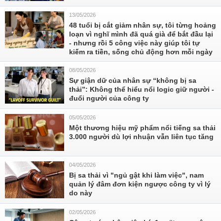
13/05/2026
48 tuổi bị cắt giảm nhân sự, tôi từng hoảng
loạn vì nghĩ mình đã quá già để bắt đầu lại
- nhưng rồi 5 công việc này giúp tôi tự
kiếm ra tiền, sống chủ động hơn mỗi ngày
08/05/2026
Sự giận dữ của nhân sự “không bị sa
thải”: Không thể hiểu nổi logic giữ người -
đuổi người của công ty
05/05/2026
Một thương hiệu mỹ phẩm nổi tiếng sa thải
3.000 người dù lợi nhuận vẫn liên tục tăng
04/05/2026
Bị sa thải vì "ngủ gật khi làm việc", nam
quản lý đâm đơn kiện ngược công ty vì lý
do này
02/05/2026