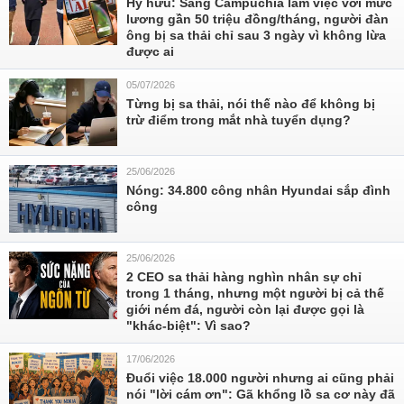
Hy hữu: Sang Campuchia làm việc với mức
lương gần 50 triệu đồng/tháng, người đàn
ông bị sa thải chỉ sau 3 ngày vì không lừa
được ai
05/07/2026
Từng bị sa thải, nói thế nào để không bị
trừ điểm trong mắt nhà tuyển dụng?
25/06/2026
Nóng: 34.800 công nhân Hyundai sắp đình
công
25/06/2026
2 CEO sa thải hàng nghìn nhân sự chỉ
trong 1 tháng, nhưng một người bị cả thế
giới ném đá, người còn lại được gọi là
"khác-biệt": Vì sao?
17/06/2026
Đuổi việc 18.000 người nhưng ai cũng phải
nói "lời cám ơn": Gã khổng lồ sa cơ này đã