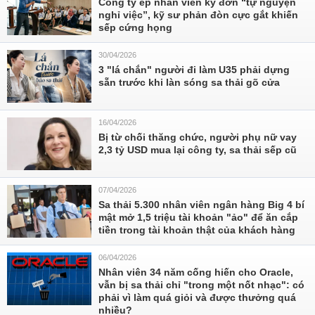
Công ty ép nhân viên ký đơn “tự nguyện
nghỉ việc”, kỹ sư phản đòn cực gắt khiến
sếp cứng họng
30/04/2026
3 "lá chắn" người đi làm U35 phải dựng
sẵn trước khi làn sóng sa thải gõ cửa
16/04/2026
Bị từ chối thăng chức, người phụ nữ vay
2,3 tỷ USD mua lại công ty, sa thải sếp cũ
07/04/2026
Sa thải 5.300 nhân viên ngân hàng Big 4 bí
mật mở 1,5 triệu tài khoản "ảo" để ăn cắp
tiền trong tài khoản thật của khách hàng
06/04/2026
Nhân viên 34 năm cống hiến cho Oracle,
vẫn bị sa thải chỉ "trong một nốt nhạc": có
phải vì làm quá giỏi và được thưởng quá
nhiều?