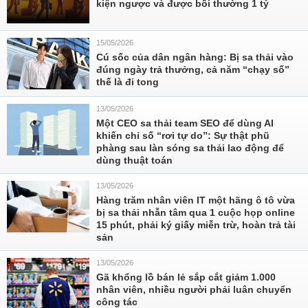
kiện ngược và được bồi thường 1 tỷ
15/05/2026
Cú sốc của dân ngân hàng: Bị sa thải vào
đúng ngày trả thưởng, cả năm “chạy số”
thế là đi tong
13/05/2026
Một CEO sa thải team SEO để dùng AI
khiến chỉ số “rơi tự do”: Sự thật phũ
phàng sau làn sóng sa thải lao động để
dùng thuật toán
13/05/2026
Hàng trăm nhân viên IT một hãng ô tô vừa
bị sa thải nhẫn tâm qua 1 cuộc họp online
15 phút, phải ký giấy miễn trừ, hoàn trả tài
sản
13/05/2026
Gã khổng lồ bán lẻ sắp cắt giảm 1.000
nhân viên, nhiều người phải luân chuyển
công tác