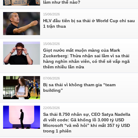
làm như thế nào?
15/06/2026
HLV đầu tiên bị sa thải ở World Cup chỉ sau
1 trận thua
15/06/2026
Giọt nước mắt muộn màng của Mark
Zuckerberg: Thừa nhận sai lầm vì sa thải
hàng nghìn nhân viên, có thể sẽ vấp ngã
thêm nhiều lần nữa
07/06/2026
Bị sa thải vì không tham gia “team
building”
22/05/2026
Sa thải 8.750 nhân sự, CEO Satya Nadella
đi viết code: Gã khổng lồ 3.000 tỷ USD
Microsoft “vã mồ hôi” khi mất 357 tỷ USD
trong 1 phiên