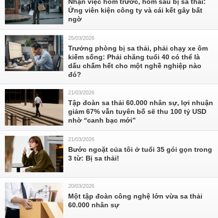
Nhận việc hôm trước, hôm sau bị sa thải:
Ứng viên kiện công ty và cái kết gây bất
ngờ
25/03/2026
Trưởng phòng bị sa thải, phải chạy xe ôm
kiếm sống: Phải chăng tuổi 40 có thể là
dấu chấm hết cho một nghề nghiệp nào
đó?
21/03/2026
Tập đoàn sa thải 60.000 nhân sự, lợi nhuận
giảm 67% vẫn tuyên bố sẽ thu 100 tỷ USD
nhờ “canh bạc mới”
21/03/2026
Bước ngoặt của tôi ở tuổi 35 gói gọn trong
3 từ: Bị sa thải!
20/03/2026
Một tập đoàn công nghệ lớn vừa sa thải
60.000 nhân sự