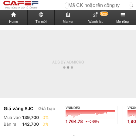
New
Home
Tin mới
Market
Watch list
Mở rộng
Giá vàng SJC
Giá bạc
VNINDEX
VN30
Mua vào
139,700
0%
1,764.78
1,9
-0.66%
Bán ra
142,700
0%