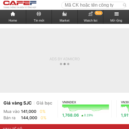
New
Home
Tin mới
Market
Watch list
Mở rộng
Giá vàng SJC
Giá bạc
VNINDEX
VN30
Mua vào
141,000
0%
1,768.06
1,91
0.19%
Bán ra
144,000
0%