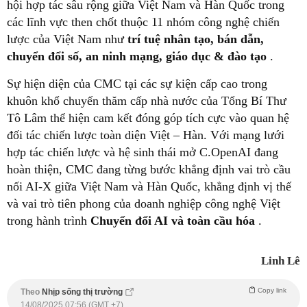
hội hợp tác sâu rộng giữa Việt Nam và Hàn Quốc trong
các lĩnh vực then chốt thuộc 11 nhóm công nghệ chiến
lược của Việt Nam như
trí tuệ nhân tạo, bán dẫn,
chuyển đổi số, an ninh mạng, giáo dục & đào tạo
.
Sự hiện diện của CMC tại các sự kiện cấp cao trong
khuôn khổ chuyến thăm cấp nhà nước của Tổng Bí Thư
Tô Lâm thể hiện cam kết đóng góp tích cực vào quan hệ
đối tác chiến lược toàn diện Việt – Hàn. Với mạng lưới
hợp tác chiến lược và hệ sinh thái mở C.OpenAI đang
hoàn thiện, CMC đang từng bước khẳng định vai trò cầu
nối AI-X giữa Việt Nam và Hàn Quốc, khẳng định vị thế
và vai trò tiên phong của doanh nghiệp công nghệ Việt
trong hành trình
Chuyển đổi AI và toàn cầu hóa
.
Linh Lê
Copy link
Theo
Nhịp sống thị trường
14/08/2025 07:56 (GMT +7)