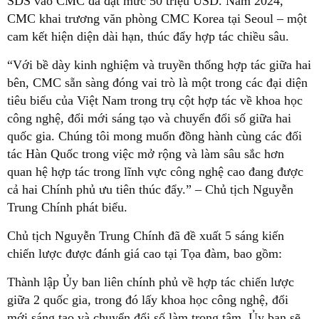
SDS vào CMC đã đạt mức 50 triệu USD. Năm 2024,
CMC khai trương văn phòng CMC Korea tại Seoul – một
cam kết hiện diện dài hạn, thúc đẩy hợp tác chiều sâu.
“Với bề dày kinh nghiệm và truyền thống hợp tác giữa hai
bên, CMC sẵn sàng đóng vai trò là một trong các đại diện
tiêu biểu của Việt Nam trong trụ cột hợp tác về khoa học
công nghệ, đổi mới sáng tạo và chuyển đổi số giữa hai
quốc gia. Chúng tôi mong muốn đồng hành cùng các đối
tác Hàn Quốc trong việc mở rộng và làm sâu sắc hơn
quan hệ hợp tác trong lĩnh vực công nghệ cao đang được
cả hai Chính phủ ưu tiên thúc đẩy.” – Chủ tịch Nguyễn
Trung Chính phát biểu.
Chủ tịch Nguyễn Trung Chính đã đề xuất 5 sáng kiến
chiến lược được đánh giá cao tại Tọa đàm, bao gồm:
Thành lập Ủy ban liên chính phủ về hợp tác chiến lược
giữa 2 quốc gia, trong đó lấy khoa học công nghệ, đổi
mới sáng tạo và chuyển đổi số làm trọng tâm. Ủy ban sẽ