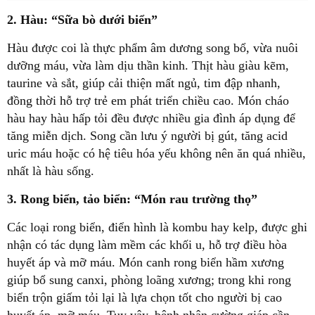
2. Hàu: “Sữa bò dưới biển”
Hàu được coi là thực phẩm âm dương song bổ, vừa nuôi
dưỡng máu, vừa làm dịu thần kinh. Thịt hàu giàu kẽm,
taurine và sắt, giúp cải thiện mất ngủ, tim đập nhanh,
đồng thời hỗ trợ trẻ em phát triển chiều cao. Món cháo
hàu hay hàu hấp tỏi đều được nhiều gia đình áp dụng để
tăng miễn dịch. Song cần lưu ý người bị gút, tăng acid
uric máu hoặc có hệ tiêu hóa yếu không nên ăn quá nhiều,
nhất là hàu sống.
3. Rong biển, tảo biển: “Món rau trường thọ”
Các loại rong biển, điển hình là kombu hay kelp, được ghi
nhận có tác dụng làm mềm các khối u, hỗ trợ điều hòa
huyết áp và mỡ máu. Món canh rong biển hầm xương
giúp bổ sung canxi, phòng loãng xương; trong khi rong
biển trộn giấm tỏi lại là lựa chọn tốt cho người bị cao