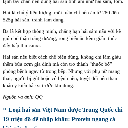
lạnh tay chân nên dùng hải sản tính ấm như hải sâm, tôm.
Hai là chú ý liều lượng, mỗi tuần chỉ nên ăn từ 280 đến
525g hải sản, tránh lạm dụng.
Ba là kết hợp thông minh, chẳng hạn hải sâm nấu với kê
giúp bổ thận tráng dương, rong biển ăn kèm giấm thúc
đẩy hấp thu canxi.
Hải sản nếu biết cách chế biến đúng, không chỉ làm giàu
thêm bữa cơm gia đình mà còn trở thành “thuốc bổ”
phòng bệnh ngay từ trong bếp. Nhưng với phụ nữ mang
thai, người bị gút hoặc có bệnh nền, tuyệt đối nên tham
khảo ý kiến bác sĩ trước khi dùng.
Nguồn và ảnh: QQ
Loại hải sản Việt Nam được Trung Quốc chi
19 triệu đô để nhập khẩu: Protein ngang cá