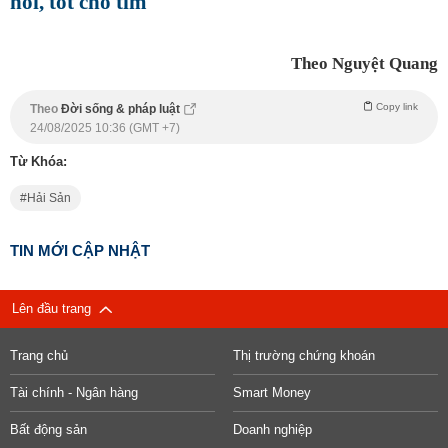
hồi, tốt cho tim
Theo Nguyệt Quang
Copy link
Theo
Đời sống & pháp luật
24/08/2025 10:36 (GMT +7)
Từ Khóa:
Hải Sản
TIN MỚI CẬP NHẬT
Lên đầu trang
Trang chủ
Thị trường chứng khoán
Tài chính - Ngân hàng
Smart Money
Bất động sản
Doanh nghiệp