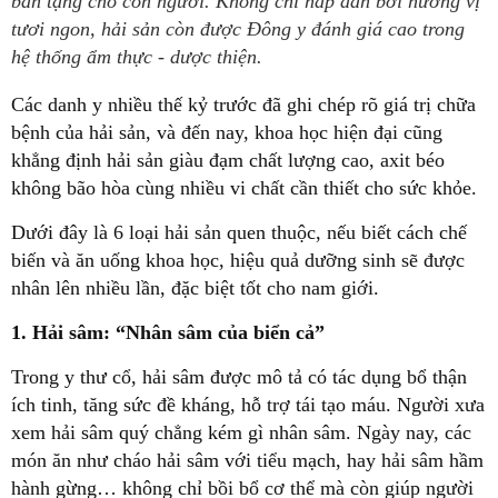
ban tặng cho con người. Không chỉ hấp dẫn bởi hương vị
tươi ngon, hải sản còn được Đông y đánh giá cao trong
hệ thống ẩm thực - dược thiện.
Các danh y nhiều thế kỷ trước đã ghi chép rõ giá trị chữa
bệnh của hải sản, và đến nay, khoa học hiện đại cũng
khẳng định hải sản giàu đạm chất lượng cao, axit béo
không bão hòa cùng nhiều vi chất cần thiết cho sức khỏe.
Dưới đây là 6 loại hải sản quen thuộc, nếu biết cách chế
biến và ăn uống khoa học, hiệu quả dưỡng sinh sẽ được
nhân lên nhiều lần, đặc biệt tốt cho nam giới.
1. Hải sâm: “Nhân sâm của biển cả”
Trong y thư cổ, hải sâm được mô tả có tác dụng bổ thận
ích tinh, tăng sức đề kháng, hỗ trợ tái tạo máu. Người xưa
xem hải sâm quý chẳng kém gì nhân sâm. Ngày nay, các
món ăn như cháo hải sâm với tiểu mạch, hay hải sâm hầm
hành gừng… không chỉ bồi bổ cơ thể mà còn giúp người