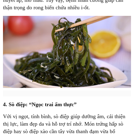
huyết áp, mỡ máu. Tuy vậy, bệnh nhân cường giáp cần
thận trọng do rong biển chứa nhiều i-ốt.
4. Sò điệp: “Ngọc trai ẩm thực”
Với vị ngọt, tính bình, sò điệp giúp dưỡng âm, cải thiện
thị lực, làm đẹp da và hỗ trợ trí nhớ. Món trứng hấp sò
điệp hay sò điệp xào cần tây vừa thanh đạm vừa bổ