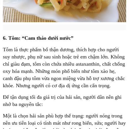
6. Tôm: “Cam thảo dưới nước”
Tôm là thực phẩm bổ thận dương, thích hợp cho người
suy nhược, phụ nữ sau sinh hoặc trẻ em chậm lớn. Không
chỉ giàu đạm, tôm còn chứa nhiều astaxanthin, chất chống
oxy hóa mạnh. Những món phổ biến như tôm xào hẹ,
canh đậu phụ tôm vừa ngon miệng vừa hỗ trợ xương chắc
khỏe. Nhưng người có cơ địa dị ứng cần cẩn trọng.
Để tận dụng tối đa giá trị của hải sản, người dân nên ghi
nhớ ba nguyên tắc:
Một là chọn hải sản phù hợp thể trạng: người nóng trong
nên ưu tiên loại có tính mát như rong biển, sứa; người hay