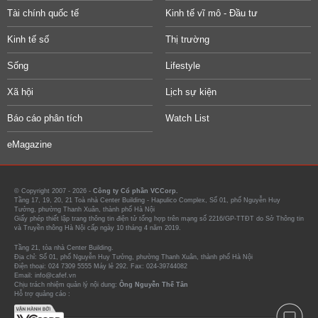
Tài chính quốc tế
Kinh tế vĩ mô - Đầu tư
Kinh tế số
Thị trường
Sống
Lifestyle
Xã hội
Lịch sự kiện
Báo cáo phân tích
Watch List
eMagazine
© Copyright 2007 - 2026 -
Công ty Cổ phần VCCorp.
Tầng 17, 19, 20, 21 Toà nhà Center Building - Hapulico Complex, Số 01, phố Nguyễn Huy
Tưởng, phường Thanh Xuân, thành phố Hà Nội
Giấy phép thiết lập trang thông tin điện tử tổng hợp trên mạng số 2216/GP-TTĐT do Sở Thông tin
và Truyền thông Hà Nội cấp ngày 10 tháng 4 năm 2019.
Tầng 21, tòa nhà Center Building.
Địa chỉ: Số 01, phố Nguyễn Huy Tưởng, phường Thanh Xuân, thành phố Hà Nội
Điện thoại: 024 7309 5555 Máy lẻ 292. Fax: 024-39744082
Email: info@cafef.vn
Chịu trách nhiệm quản lý nội dung:
Ông Nguyễn Thế Tân
Hỗ trợ quảng cáo :