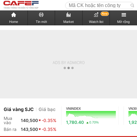
New
Home
Tin mới
Market
Watch list
Mở rộng
Giá vàng SJC
Giá bạc
VNINDEX
VN30
Mua
140,500
-0.35%
1,780.40
1,9
vào
0.70%
Bán ra
143,500
-0.35%