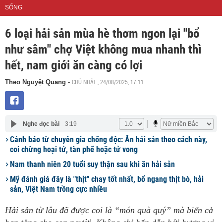
SỐNG
6 loại hải sản mùa hè thơm ngon lại "bổ
như sâm" chợ Việt không mua nhanh thì
hết, nam giới ăn càng có lợi
CHỦ NHẬT , 24/08/2025, 17:11
Theo Nguyệt Quang
-
Nghe đọc bài
3:19
Cảnh báo từ chuyên gia chống độc: Ăn hải sản theo cách này,
coi chừng hoại tử, tàn phế hoặc tử vong
Nam thanh niên 20 tuổi suy thận sau khi ăn hải sản
Mỹ đánh giá đây là "thịt" chay tốt nhất, bổ ngang thịt bò, hải
sản, Việt Nam trồng cực nhiều
Hải sản từ lâu đã được coi là “món quà quý” mà biển cả