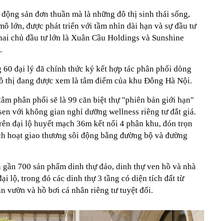
 động sản đơn thuần mà là những đô thị sinh thái sống,
ô lớn, được phát triển với tầm nhìn dài hạn và sự đầu tư
 hai chủ đầu tư lớn là Xuân Cầu Holdings và Sunshine
.
 60 đại lý đã chính thức ký kết hợp tác phân phối dòng
 đô thị đang được xem là tâm điểm của khu Đông Hà Nội.
 tâm phân phối sẽ là 99 căn biệt thự "phiên bản giới hạn"
en với không gian nghỉ dưỡng wellness riêng tư đắt giá.
rên đại lộ huyết mạch 36m kết nối 4 phân khu, đón trọn
ch hoạt giao thương sôi động bằng đường bộ và đường
à gần 700 sản phẩm dinh thự đảo, dinh thự ven hồ và nhà
 lộ, trong đó các dinh thự 3 tầng có diện tích đất từ
 vườn và hồ bơi cá nhân riêng tư tuyệt đối.