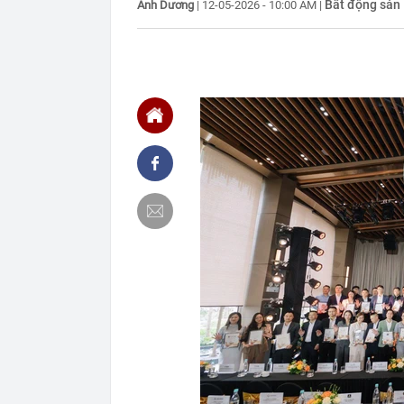
Bất động sản
Ánh Dương
|
12-05-2026 - 10:00 AM
|
21:06
Tịch thu hơn 1
xe khách Tru
21:05
Su-57 ẩn chứa
vãng
20:52
Cô gái vô dan
20:46
Nhà nước quyế
20:45
Một 'vua pin' 
2028, phục vụ 
20:45
Tờ báo năm 19
xinh: Ngoài đờ
20:44
Bắt Lê Quang 
tang vật thu g
20:43
Ukraine tăng 
diễn ra ở một
20:38
Khi nào chạy 
20:38
Tập đoàn Mườ