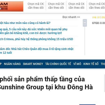
Chọn mã CK
Chọn mã CK
Chọn mã CK
Chọn mã CK
cần theo dõi
cần theo dõi
cần theo dõi
cần theo dõi
Đọc nhanh >>
Việt hầu như món nào cũng có hành lá?
g quà, 5 câu nói này đủ sức khiến mối quan hệ phụ
viên gắn bó khăng khít, con trẻ được hưởng lợi!
ích Crimea, phá hủy hệ thống phòng không 15 triệu USD
m đốc Nhà hát Chèo Quân đội mua ô tô tặng sinh nhật
m 12 tuổi
 29A "dính" gần 100 lần phạt nguội do chạy quá tốc độ quy
háng 7/2026 vi phạm 21 lần
P
NGÂN HÀNG
SMART MONEY
TÀI CHÍNH QUỐC TẾ
VĨ MÔ
KINH TẾ SỐ
TH
ump bực bội vì lộ tin về kho đạn dược Mỹ
 Không khí tập thể dục sáng ở Việt Nam 'có tính gây
n phối sản phẩm thấp tầng của
'
Sunshine Group tại khu Đông Hà
 đón đợt nắng nóng mới, chấm dứt mưa dông
mà nấu dễ từ "vua của các loại rau", giàu axit folic gấp
ụ nữ ăn đều sẽ tốt cho dạ dày và sống thọ
ỏ đen nhẻm chụp ảnh cùng Quế Ngọc Hải: Giờ thành
ứ hô tên là cả nước mong có bàn thắng