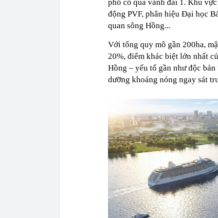
phố cổ qua vành đai 1. Khu vực 
động PVF, phân hiệu Đại học Bá
quan sông Hồng...
Với tổng quy mô gần 200ha, mậ
20%, điểm khác biệt lớn nhất c
Hồng – yếu tố gần như độc bản t
dưỡng khoáng nóng ngay sát tr