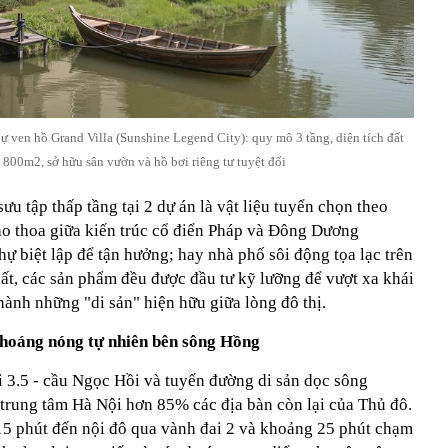
ự ven hồ Grand Villa (Sunshine Legend City): quy mô 3 tầng, diện tích đất
800m2, sở hữu sân vườn và hồ bơi riêng tư tuyệt đối
u tập thấp tầng tại 2 dự án là vật liệu tuyển chọn theo
iao thoa giữa kiến trúc cổ điển Pháp và Đông Dương
hự biệt lập để tận hưởng; hay nhà phố sôi động tọa lạc trên
ất, các sản phẩm đều được đầu tư kỹ lưỡng để vượt xa khái
thành những "di sản" hiện hữu giữa lòng đô thị.
 khoáng nóng tự nhiên bên sông Hồng
i 3.5 - cầu Ngọc Hồi và tuyến đường di sản dọc sông
n trung tâm Hà Nội hơn 85% các địa bàn còn lại của Thủ đô.
15 phút đến nội đô qua vành đai 2 và khoảng 25 phút chạm