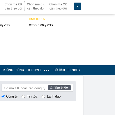
Chọn mã CK
Chọn mã CK
Chọn mã CK
cần theo dõi
cần theo dõi
cần theo dõi
Dữ liệu
F INDEX
Ị TRƯỜNG
SỐNG
LIFESTYLE
Công ty
Tin tức
Lãnh đạo