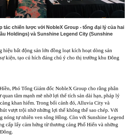
p tác chiến lược với NobleX Group - tổng đại lý của hai
 Cầu Holdings) và Sunshine Legend City (Sunshine
ng hiệu bất động sản lớn đồng loạt kích hoạt dòng sản
sự kiện, tạo cú hích đáng chú ý cho thị trường khu Đông
ng Hiền, Phó Tổng Giám đốc NobleX Group cho rằng phân
 quan tâm mạnh mẽ nhờ lợi thế tích sản dài hạn, pháp lý
àng khan hiếm. Trong bối cảnh đó, Alluvia City và
út vượt trội nhờ những lợi thế không thể sao chép. Với
ng nóng tự nhiên ven sông Hồng. Còn với Sunshine Legend
đẳng cấp lấy cảm hứng từ thương cảng Phố Hiến và những
 Đông.