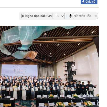
Chia sẻ
2,5 kg vàng trị giá gần 311 tỷ đồng ngay trên một chiếc
ng Quốc
3:49
Nghe đọc bài
 bất ngờ lớn: Nhược điểm chính sẽ sớm trở thành dĩ
h nổi tiếng sau một đêm
t định giá đất, bất động sản có hạ nhiệt?
tuyên bố sẽ xây 10.000 trạm đổi pin ô tô điện vào năm
1 triệu xe mỗi ngày chỉ với 3 phút
97 bỗng gây sốt MXH vì nữ sinh được lên trang bìa quá
i cô gái này giờ đã là Tiến sĩ, giảng viên ĐH!
Trọng SN 2000 và 29 người trong chuyên án phức tạp,
iữ đặc biệt lớn
tốc, Nga không đứng yên: Cuộc đua ai nhanh hơn đang
 mặt trận khác
thử đường sắt gần 9.000 tỷ ở Phú Quốc?
ng Thanh vừa công bố thay đổi lớn