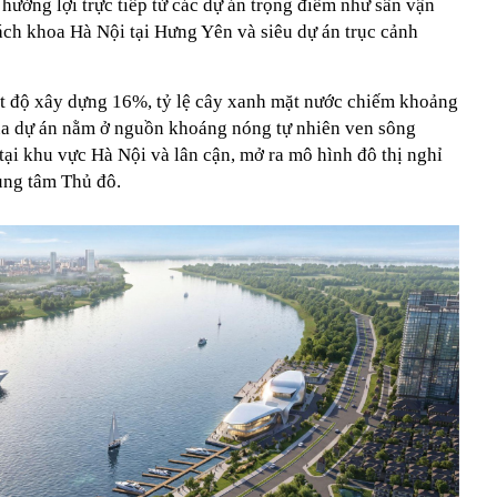
hưởng lợi trực tiếp từ các dự án trọng điểm như sân vận
ch khoa Hà Nội tại Hưng Yên và siêu dự án trục cảnh
t độ xây dựng 16%, tỷ lệ cây xanh mặt nước chiếm khoảng
ủa dự án nằm ở nguồn khoáng nóng tự nhiên ven sông
ại khu vực Hà Nội và lân cận, mở ra mô hình đô thị nghỉ
ung tâm Thủ đô.