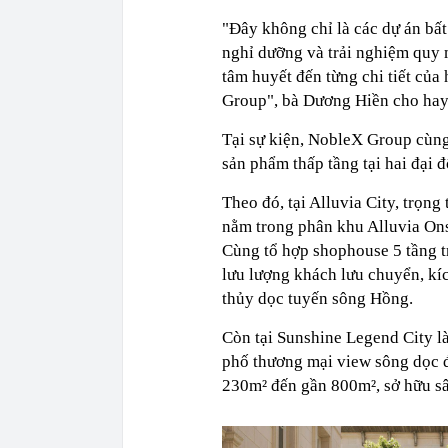
"Đây không chỉ là các dự án bất
nghỉ dưỡng và trải nghiệm quy m
tâm huyết đến từng chi tiết của
Group", bà Dương Hiền cho hay
Tại sự kiện, NobleX Group cùng
sản phẩm thấp tầng tại hai đại
Theo đó, tại Alluvia City, trọng
nằm trong phân khu Alluvia Ons
Cùng tổ hợp shophouse 5 tầng t
lưu lượng khách lưu chuyển, kí
thủy dọc tuyến sông Hồng.
Còn tại Sunshine Legend City l
phố thương mại view sông dọc đại
230m² đến gần 800m², sở hữu sân