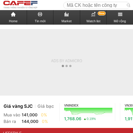
New
Home
Tin mới
Market
Watch list
Mở rộng
Giá vàng SJC
Giá bạc
VNINDEX
VN30
Mua vào
141,000
0%
1,768.06
1,91
0.19%
Bán ra
144,000
0%