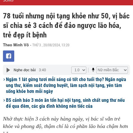
SỐNG
78 tuổi nhưng nội tạng khỏe như 50, vị bác
sĩ chia sẻ 3 cách để đảo ngược lão hóa,
trẻ đẹp ít bệnh
THỨ 3 , 20/08/2024, 13:20
Theo Minh Võ
-
Nghe đọc bài
3:40
Ngậm 1 lát gừng tươi mỗi sáng có tốt cho tuổi thọ? Ngăn ngừa
ung thư, kiểm soát đường huyết, làm sạch nội tạng, yên tâm
sống khỏe hơn mỗi ngày
BS cảnh báo 3 món ăn tổn hại nội tạng, sinh chất ung thư nếu
để qua đêm, các gia đình không nên tiếc của
Nhờ thực hiện 3 cách này hàng ngày, vị bác sĩ vẫn trẻ
khỏe và phong độ, thậm chí là có phần lão hóa chậm hơn