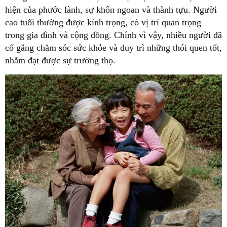
hiện của phước lành, sự khôn ngoan và thành tựu. Người
cao tuổi thường được kính trọng, có vị trí quan trọng
trong gia đình và cộng đồng. Chính vì vậy, nhiều người đã
cố gắng chăm sóc sức khỏe và duy trì những thói quen tốt,
nhằm đạt được sự trường thọ.