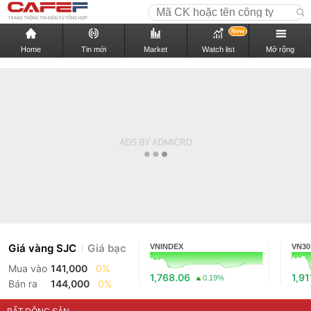
New
Home
Tin mới
Market
Watch list
Mở rộng
Giá vàng SJC
Giá bạc
VNINDEX
VN30
Mua vào
141,000
0%
1,768.06
1,91
0.19%
Bán ra
144,000
0%