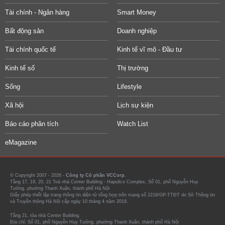
Tài chính - Ngân hàng
Smart Money
Bất động sản
Doanh nghiệp
Tài chính quốc tế
Kinh tế vĩ mô - Đầu tư
Kinh tế số
Thị trường
Sống
Lifestyle
Xã hội
Lịch sự kiện
Báo cáo phân tích
Watch List
eMagazine
© Copyright 2007 - 2026 -
Công ty Cổ phần VCCorp.
Tầng 17, 19, 20, 21 Toà nhà Center Building - Hapulico Complex, Số 01, phố Nguyễn Huy
Tưởng, phường Thanh Xuân, thành phố Hà Nội
Giấy phép thiết lập trang thông tin điện tử tổng hợp trên mạng số 2216/GP-TTĐT do Sở Thông tin
và Truyền thông Hà Nội cấp ngày 10 tháng 4 năm 2019.
Tầng 21, tòa nhà Center Building.
Địa chỉ: Số 01, phố Nguyễn Huy Tưởng, phường Thanh Xuân, thành phố Hà Nội