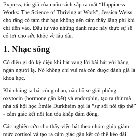
Express, tác giả của cuốn sách sắp ra mắt “Happiness
Works: The Science of Thriving at Work”, Jessica Weiss
cho rằng có tám thứ bạn không nên cảm thấy lãng phí khi
chi tiền vào. Đầu tư vào những danh mục này thực sự sẽ
có lợi cho sức khỏe về lâu dài.
1. Nhạc sống
Có điều gì đó kỳ diệu khi hát vang lời bài hát với hàng
ngàn người lạ. Nó không chỉ vui mà còn được đánh giá là
khoa học.
Khi chúng ta hát cùng nhau, não bộ sẽ giải phóng
oxytocin (hormone gắn kết) và endorphin, tạo ra thứ mà
nhà xã hội học Émile Durkheim gọi là ”sự sôi nổi tập thể”
- cảm giác kết nối lan tỏa khắp đám đông.
Các nghiên cứu cho thấy việc hát theo nhóm giúp giảm
mức cortisol và tạo ra cảm giác gắn kết có thể kéo dài