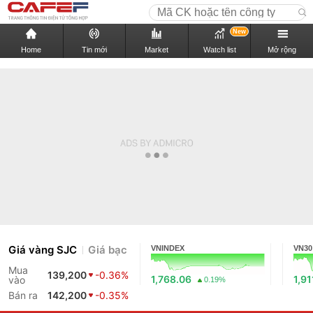
New
Home
Tin mới
Market
Watch list
Mở rộng
Giá vàng SJC
Giá bạc
VNINDEX
VN30
Mua
139,200
-0.36%
1,768.06
1,91
vào
0.19%
Bán ra
142,200
-0.35%