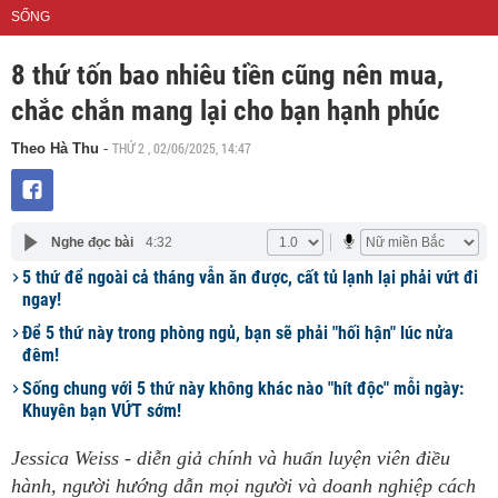
SỐNG
8 thứ tốn bao nhiêu tiền cũng nên mua,
chắc chắn mang lại cho bạn hạnh phúc
THỨ 2 , 02/06/2025, 14:47
Theo Hà Thu
-
Nghe đọc bài
4:32
5 thứ để ngoài cả tháng vẫn ăn được, cất tủ lạnh lại phải vứt đi
ngay!
Để 5 thứ này trong phòng ngủ, bạn sẽ phải "hối hận" lúc nửa
đêm!
Sống chung với 5 thứ này không khác nào "hít độc" mỗi ngày:
Khuyên bạn VỨT sớm!
Jessica Weiss - diễn giả chính và huấn luyện viên điều
hành, người hướng dẫn mọi người và doanh nghiệp cách