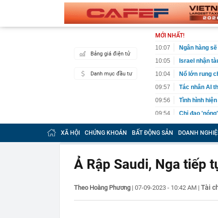
MỚI NHẤT!
10:07
Ngân hàng sẽ
Bảng giá điện tử
10:05
Israel nhận t
Danh mục đầu tư
10:04
Nổ lớn rung 
09:57
Tác nhân AI t
09:56
Tình hình hiện
09:54
Chỉ đạo 'nóng
thuộc trường
XÃ HỘI
CHỨNG KHOÁN
BẤT ĐỘNG SẢN
DOANH NGHIỆ
09:53
Giá vàng ngày
Phú Quý,...
09:46
Diễn viên Việ
Ả Rập Saudi, Nga tiếp 
khó cưỡng, ăn
09:40
Đi du lịch 3 t
Hóa đơn hơn 
Tài c
Theo Hoàng Phương
|
07-09-2023 - 10:42 AM
|
09:39
Phong tỏa khu
chôn sâu suốt
09:31
200 CBCS công