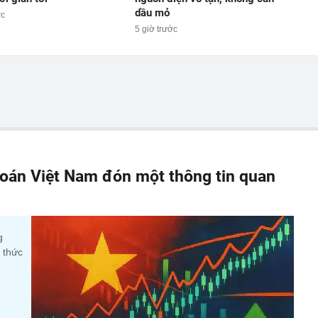
dầu mỏ
ớc
5 giờ trước
oán Việt Nam đón một thông tin quan
g
 thức