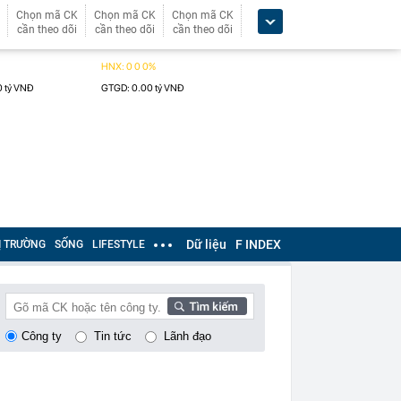
Chọn mã CK
Chọn mã CK
Chọn mã CK
cần theo dõi
cần theo dõi
cần theo dõi
Dữ liệu
F INDEX
Ị TRƯỜNG
SỐNG
LIFESTYLE
Công ty
Tin tức
Lãnh đạo