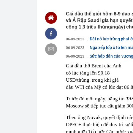
sáng: Kiểm tr
09:30
4 khoản tiền 
Giá dầu thế giới hôm 6-9 dao
định cảm tính
và Ả Rập Saudi gia hạn quyết
09:30
Thái Nguyên:
cộng 1,3 triệu thùng/ngày) c
thác
09:15
Giá vàng tăng 
Đặt nỗ lực trừng phạt 
06-09-2023
động thái mới
Nga xếp lốp ô tô lên m
06-09-2023
09:13
Cựu tiếp viên
giám đốc
Sức hấp dẫn của vương 
06-09-2023
09:12
Thu phí cao t
Giá dầu thô Brent của Anh
09:10
Vì sao nhiều 
có lúc tăng lên 90,18
không phải để
USD/thùng, trong khi giá
09:09
Hơn 3 năm cải 
sao?
dầu WTI của Mỹ có lúc đạt 86,
09:02
Trung tâm Đổi 
Trước đó một ngày, hãng tin
TA
Choice Awards
Moscow sẽ tiếp tục cắt giảm 3
09:00
Thêm quan chứ
thời gian tới
Theo ông Novak, quyết định nà
OPEC+ thực hiện để duy trì sự ổ
minh giữa Tổ chức Các nước xu