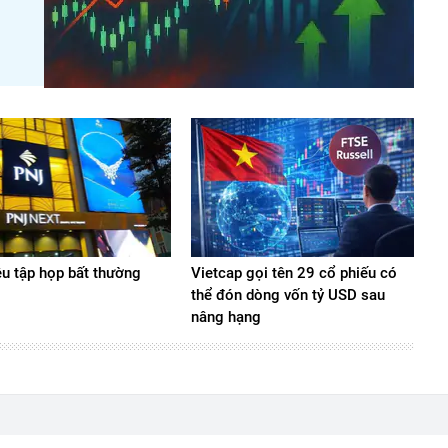
ệu tập họp bất thường
Vietcap gọi tên 29 cổ phiếu có
thể đón dòng vốn tỷ USD sau
nâng hạng