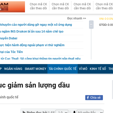
Chọn mã CK
Chọn mã CK
Chọn mã CK
Chọn mã CK
cần theo dõi
cần theo dõi
cần theo dõi
cần theo dõi
Đọc nhanh >>
 khuyến cáo người dùng gỡ ngay một số ứng dụng
àu ngầm INS Drakon bí ẩn sau 14 năm chế tạo
chuyển Dubai
hực hiện hành động ngoài phạm vi thử nghiệm
 tại của Tóc Tiên
' từ Cục Thuế: Sẽ công khai thông tin người nộp thuế nếu
 hợp sau
P
NGÂN HÀNG
SMART MONEY
TÀI CHÍNH QUỐC TẾ
VĨ MÔ
KINH TẾ SỐ
TH
 6/8 tại SJC, Bảo Tín Minh Châu, Bảo Tín Mạnh Hải, DOJI,
t vừa được đề cử đẹp nhất thế giới: Gương mặt hoàn hảo
tục giảm sản lượng dầu
 tiền nhất là đôi mắt cực phẩm
uần trở về, người phụ nữ không tin nổi cảnh trước mắt:
5 tỷ đồng chờ sẵn
hính quốc tế
Chia sẻ
 vực, phát hiện hơn 15.000 hiện vật vàng, bạc, đồng bị
 1.500 năm - giá trị tương đương 63 tỷ đồng
 an đồng loạt ập vào 9 cơ sở lưu trú, nhà trọ lúc 2h
1:55
Nghe đọc bài