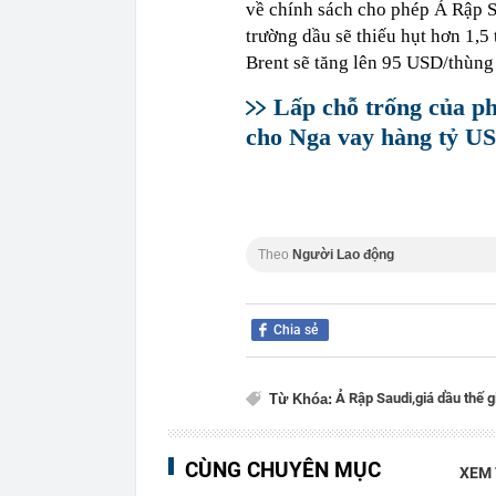
về chính sách cho phép Ả Rập Sa
trường dầu sẽ thiếu hụt hơn 1,5
Brent sẽ tăng lên 95 USD/thùng
Lấp chỗ trống của p
cho Nga vay hàng tỷ U
Theo
Người Lao động
Chia sẻ
Ả Rập Saudi,
giá dầu thế g
Từ Khóa:
CÙNG CHUYÊN MỤC
XEM