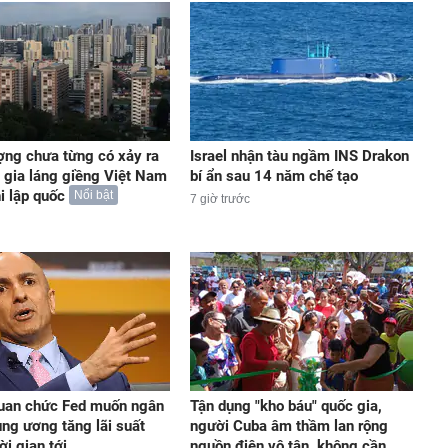
ợng chưa từng có xảy ra
Israel nhận tàu ngầm INS Drakon
c gia láng giềng Việt Nam
bí ẩn sau 14 năm chế tạo
i lập quốc
Nổi bật
7 giờ trước
uan chức Fed muốn ngân
Tận dụng "kho báu" quốc gia,
ung ương tăng lãi suất
người Cuba âm thầm lan rộng
ời gian tới
nguồn điện vô tận, không cần