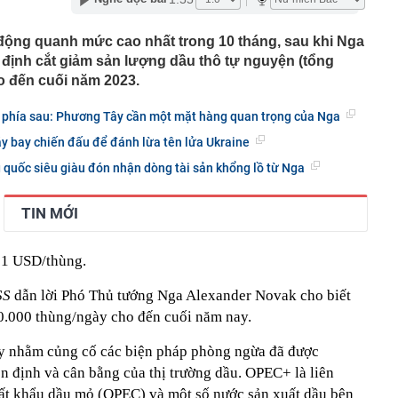
a 135 người
người sau tuổi 60 không nên mang ra giúp con: Một quyết
 động quanh mức cao nhất trong 10 tháng, sau khi Nga
 có thể ảnh hưởng hàng chục năm
 định cắt giảm sản lượng dầu thô tự nguyện (tổng
 Nhiều dự án cầu vướng đường dẫn, chậm đưa vào khai
ho đến cuối năm 2023.
vọt lên cao nhất 1 tháng, quỹ vàng lớn nhất thế giới có
ở phía sau: Phương Tây cần một mặt hàng quan trọng của Nga
áy bay chiến đấu để đánh lừa tên lửa Ukraine
 hàng không nổi tiếng vừa sinh con thứ 4 cho chồng tổng
quốc siêu giàu đón nhận dòng tài sản khổng lồ từ Nga
ốc đoạn Quảng Ngãi-Nha Trang từ ngày 14/8
người rải vỏ dưa chuột quanh bàn ăn ngoài trời? Mục đích
TIN MỚI
 nấu ăn
tạo, tuyến kênh dài nhất TPHCM ‘thay da đổi thịt’ ra
81 USD/thùng.
mới sáng tạo Quốc gia nói gì về vai trò của Better
SS
dẫn lời Phó Thủ tướng Nga Alexander Novak cho biết
 trong hệ sinh thái đổi mới sáng tạo quốc gia?
00.000 thùng/ngày cho đến cuối năm nay.
c Fed muốn ngân hàng trung ương tăng lãi suất trong
y nhằm củng cố các biện pháp phòng ngừa đã được
n định và cân bằng của thị trường dầu. OPEC+ là liên
ất khẩu dầu mỏ (OPEC) và một số nước sản xuất dầu bên