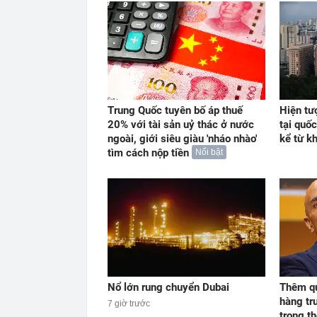
Trung Quốc tuyên bố áp thuế
Hiện tư
20% với tài sản uỷ thác ở nước
tại quố
ngoài, giới siêu giàu 'nháo nhào'
kể từ kh
tìm cách nộp tiền
Nổi bật
Nổ lớn rung chuyển Dubai
Thêm q
hàng tr
7 giờ trước
trong th