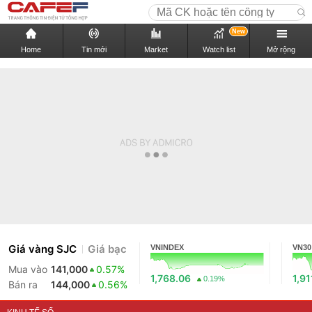
New
Home
Tin mới
Market
Watch list
Mở rộng
Giá vàng SJC
Giá bạc
VNINDEX
VN30
Mua vào
141,000
0.57%
1,768.06
1,91
0.19%
Bán ra
144,000
0.56%