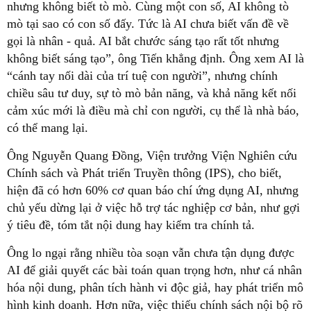
nhưng không biết tò mò. Cùng một con số, AI không tò
mò tại sao có con số đấy. Tức là AI chưa biết vấn đề về
gọi là nhân - quả. AI bắt chước sáng tạo rất tốt nhưng
không biết sáng tạo”, ông Tiến khẳng định. Ông xem AI là
“cánh tay nối dài của trí tuệ con người”, nhưng chính
chiều sâu tư duy, sự tò mò bản năng, và khả năng kết nối
cảm xúc mới là điều mà chỉ con người, cụ thể là nhà báo,
có thể mang lại.
Ông Nguyễn Quang Đồng, Viện trưởng Viện Nghiên cứu
Chính sách và Phát triển Truyền thông (IPS), cho biết,
hiện đã có hơn 60% cơ quan báo chí ứng dụng AI, nhưng
chủ yếu dừng lại ở việc hỗ trợ tác nghiệp cơ bản, như gợi
ý tiêu đề, tóm tắt nội dung hay kiểm tra chính tả.
Ông lo ngại rằng nhiều tòa soạn vẫn chưa tận dụng được
AI để giải quyết các bài toán quan trọng hơn, như cá nhân
hóa nội dung, phân tích hành vi độc giả, hay phát triển mô
hình kinh doanh. Hơn nữa, việc thiếu chính sách nội bộ rõ