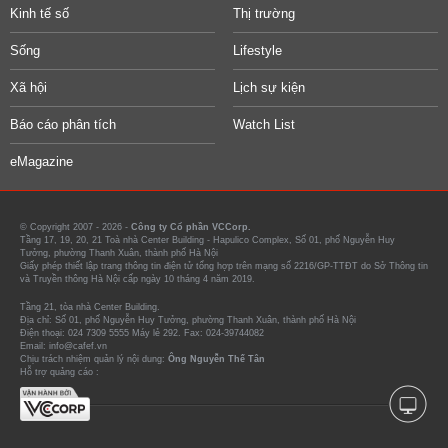
Kinh tế số
Thị trường
Sống
Lifestyle
Xã hội
Lịch sự kiện
Báo cáo phân tích
Watch List
eMagazine
© Copyright 2007 - 2026 -
Công ty Cổ phần VCCorp.
Tầng 17, 19, 20, 21 Toà nhà Center Building - Hapulico Complex, Số 01, phố Nguyễn Huy
Tưởng, phường Thanh Xuân, thành phố Hà Nội
Giấy phép thiết lập trang thông tin điện tử tổng hợp trên mạng số 2216/GP-TTĐT do Sở Thông tin
và Truyền thông Hà Nội cấp ngày 10 tháng 4 năm 2019.
Tầng 21, tòa nhà Center Building.
Địa chỉ: Số 01, phố Nguyễn Huy Tưởng, phường Thanh Xuân, thành phố Hà Nội
Điện thoại: 024 7309 5555 Máy lẻ 292. Fax: 024-39744082
Email: info@cafef.vn
Chịu trách nhiệm quản lý nội dung:
Ông Nguyễn Thế Tân
Hỗ trợ quảng cáo :