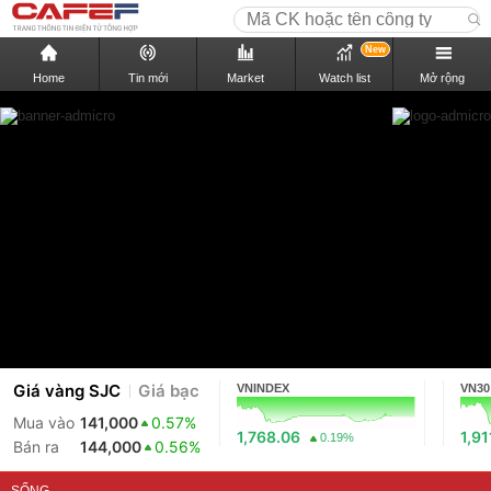
New
Home
Tin mới
Market
Watch list
Mở rộng
Giá vàng SJC
Giá bạc
VNINDEX
VN30
Mua vào
141,000
0.57%
1,768.06
1,91
0.19%
Bán ra
144,000
0.56%