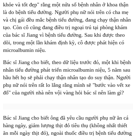
khỏe và tốt đẹp" rằng một nửa số bệnh nhân ở khoa thận
là do bệnh tiểu đường. Người phụ nữ nói trên có cha mẹ
và chị gái đều mắc bệnh tiểu đường, đang chạy thận nhân
tạo. Còn cô cũng đang điều trị ngoại trú tại phòng khám
của bác sĩ Jiang vì bệnh tiểu đường. Sau khi được theo
dõi, trong một lần khám định kỳ, cô được phát hiện có
microalbumin niệu.
Bác sĩ Jiang cho biết, theo dữ liệu trước đó, một khi bệnh
nhân tiểu đường phát triển microalbumin niệu, 5 năm sau
hầu hết họ sẽ phải chạy thận nhân tạo do suy thận. Người
phụ nữ nói trên rất lo lắng rằng mình sẽ "bước vào vết xe
đổ" của người nhà nên vội vàng hỏi bác sĩ nên làm gì?
Bác sĩ Jiang cho biết ông đã yêu cầu người phụ nữ ăn cá
hàng ngày, giảm lượng thịt đỏ tiêu thụ (không nhất thiết
ăn mỗi ngày thịt đỏ), ngoài thuốc điều trị bệnh tiểu đường