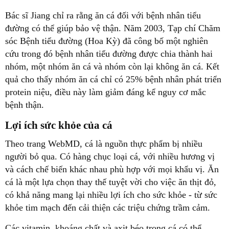
Bác sĩ Jiang chỉ ra rằng ăn cá đối với bệnh nhân tiểu
đường có thể giúp bảo vệ thận. Năm 2003, Tạp chí Chăm
sóc Bệnh tiểu đường (Hoa Kỳ) đã công bố một nghiên
cứu trong đó bệnh nhân tiểu đường được chia thành hai
nhóm, một nhóm ăn cá và nhóm còn lại không ăn cá. Kết
quả cho thấy nhóm ăn cá chỉ có 25% bệnh nhân phát triển
protein niệu, điều này làm giảm đáng kể nguy cơ mắc
bệnh thận.
Lợi ích sức khỏe của cá
Theo trang WebMD, cá là nguồn thực phẩm bị nhiều
người bỏ qua. Có hàng chục loại cá, với nhiều hương vị
và cách chế biến khác nhau phù hợp với mọi khẩu vị. Ăn
cá là một lựa chọn thay thế tuyệt vời cho việc ăn thịt đỏ,
có khả năng mang lại nhiều lợi ích cho sức khỏe - từ sức
khỏe tim mạch đến cải thiện các triệu chứng trầm cảm.
Các vitamin, khoáng chất và axit béo trong cá có thể