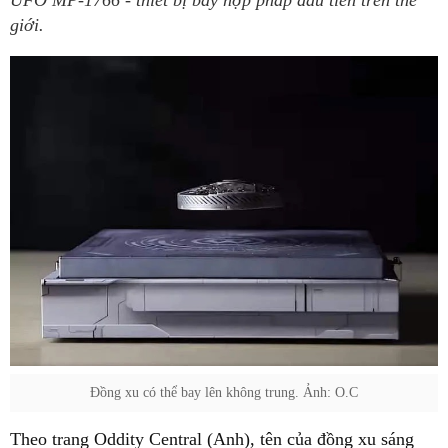
UFO MP-1766 - thiết bị bay hợp pháp đầu tiên trên thế
giới.
Đồng xu có thể bay lên không trung. Ảnh: O.C
Theo trang Oddity Central (Anh), tên của đồng xu sáng