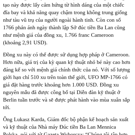
tạo này được lấy cảm hứng từ hình dáng của một chiếc
đĩa bay và khả năng quay chậm trong không trung giống
như tàu vũ trụ của người ngoài hành tinh. Còn con số
1766 phản ánh ngày thành lập Sở đúc tiền Ba Lan cũng
như mệnh giá của đồng xu, 1.766 franc Cameroon
(khoảng 2,91 USD).
Đồng xu này có thể được sử dụng hợp pháp ở Cameroon.
Hơn nữa, giá trị của kỳ quan kỹ thuật nhỏ bé này cao hơn
đáng kể so với mệnh giá chính thức của nó. Với số lượng
giới hạn chỉ 510 xu trên toàn thế giới, UFO MP-1766 có
giá đặt hàng trước khoảng hơn 1.000 USD. Đồng xu
nguyên mẫu đã được công bố tại Diễn đàn kỹ thuật ở
Berlin tuần trước và sẽ được phát hành vào mùa xuân sắp
tới.
Ông Lukasz Karda, Giám đốc bộ phận kế hoạch sản xuất
và kỹ thuật của Nhà máy Đúc tiền Ba Lan Mennica
Polska, nói với tờ Gazeta Wyborcza: “Chúng tôi tập hợp