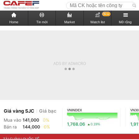
New
Home
Tin mới
Market
Watch list
Mở rộng
Giá vàng SJC
Giá bạc
VNINDEX
VN30
Mua vào
141,000
0%
1,768.06
1,91
0.19%
Bán ra
144,000
0%