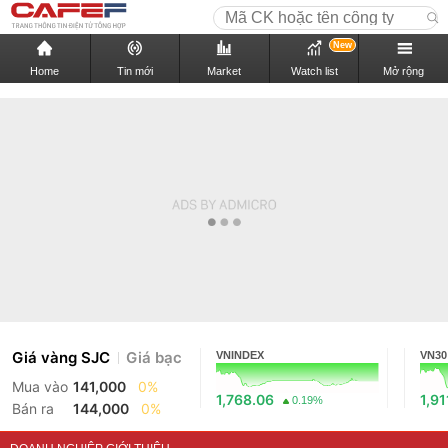
New
Home
Tin mới
Market
Watch list
Mở rộng
Giá vàng SJC
Giá bạc
VNINDEX
VN30
Mua vào
141,000
0%
1,768.06
1,91
0.19%
Bán ra
144,000
0%