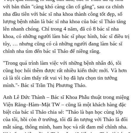
với bản thân "càng khó càng cần cố gắng", sau ca chỉnh
nha đầu tiên với bác sĩ nha khoa thành công tốt đẹp, số
lượng bệnh nhân là bác sĩ nha khoa của bác sĩ Thảo tăng
lên nhanh chóng. Chỉ trong 4 năm, đã có 8 bác sĩ nha
khoa, có những người làm bác sĩ phục hình, bác sĩ điều trị
tủy, … nhưng cũng có cả những người đang làm bác sĩ
chỉnh nha tìm đến bác sĩ Thảo để niềng răng.
"Trong quá trình làm việc với những bệnh nhân đó, tôi
cũng học hỏi thêm được rất nhiều kiến thức mới. Và hơn
cả là tôi cảm thấy rất vui vì họ đã lựa chọn tin tưởng
mình."- Bác sĩ Trần Thị Phương Thảo.
Anh Lê Đức Thành – Bác sĩ Khoa Phẫu thuật trong miệng
Viện Răng–Hàm–Mặt TW – cũng là một khách hàng đặc
biệt của bác sĩ Thảo chia sẻ: "Thảo là bạn học cùng lớp
của tôi, hồi còn ở trường, tôi đã ấn tượng với Thảo là đôi
mắt sáng, thông minh, ham học và rất đam mê chỉnh nha.