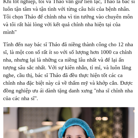
Khi tốt nghiệp, tôi và Thảo vẫn giữ liên lạc, Thảo là bác sĩ
luôn tận tâm và tận tình với từng câu hỏi của bệnh nhân.
Tôi chọn Thảo để chỉnh nha vì tin tưởng vào chuyên môn
và tôi rất hài lòng với kết quả chỉnh nha hiện tại của
mình"
Tính đến nay bác sĩ Thảo đã niềng thành công cho 12 nha
sĩ, là một con số rất ít so với số lượng hơn 1000 ca chỉnh
nha, nhưng lại là những ca niềng lâu nhất và để lại ấn
tượng sâu sắc nhất. Với sự kiên nhẫn, tỉ mỉ, và luôn lắng
nghe, cầu thị, bác sĩ Thảo đã đều thực hiện tốt các ca
chỉnh nha đặc biệt này cả về thẩm mỹ và khớp cắn. Được
đồng nghiệp ưu ái dành tặng danh xưng "nha sĩ chỉnh nha
của các nha sĩ".