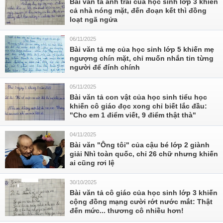
Bài văn tả anh trai của học sinh lớp 3 khiến
cả nhà nóng mặt, đến đoạn kết thì đồng
loạt ngã ngửa
06/11/2025
Bài văn tả mẹ của học sinh lớp 5 khiến mẹ
ngượng chín mặt, chỉ muốn nhắn tin từng
người để đính chính
05/11/2025
Bài văn tả con vật của học sinh tiểu học
khiến cô giáo đọc xong chỉ biết lắc đầu:
"Cho em 1 điểm viết, 9 điểm thật thà"
04/11/2025
Bài văn "Ông tôi" của cậu bé lớp 2 giành
giải Nhì toàn quốc, chỉ 26 chữ nhưng khiến
ai cũng rơi lệ
30/10/2025
Bài văn tả cô giáo của học sinh lớp 3 khiến
cộng đồng mạng cười rớt nước mắt: Thật
đến mức... thương cô nhiều hơn!