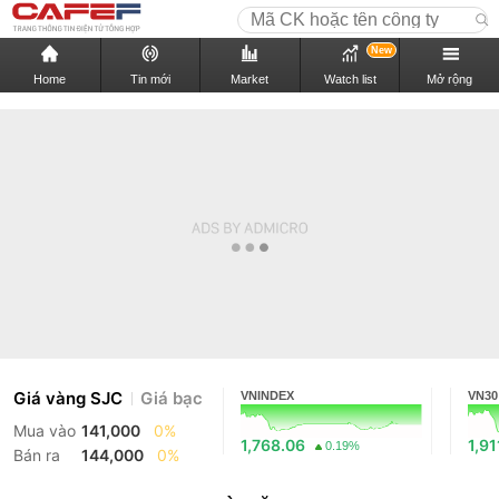
New
Home
Tin mới
Market
Watch list
Mở rộng
Giá vàng SJC
Giá bạc
VNINDEX
VN30
Mua vào
141,000
0%
1,768.06
1,91
0.19%
Bán ra
144,000
0%