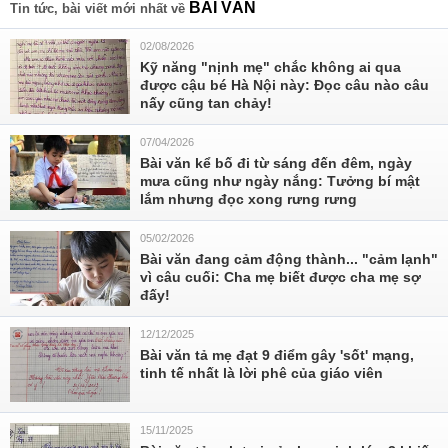
BÀI VĂN
Tin tức, bài viết mới nhất về
02/08/2026
Kỹ năng "nịnh mẹ" chắc không ai qua
được cậu bé Hà Nội này: Đọc câu nào câu
nấy cũng tan chảy!
07/04/2026
Bài văn kể bố đi từ sáng đến đêm, ngày
mưa cũng như ngày nắng: Tưởng bí mật
lắm nhưng đọc xong rưng rưng
05/02/2026
Bài văn đang cảm động thành... "cảm lạnh"
vì câu cuối: Cha mẹ biết được cha mẹ sợ
đấy!
12/12/2025
Bài văn tả mẹ đạt 9 điểm gây 'sốt' mạng,
tinh tế nhất là lời phê của giáo viên
15/11/2025