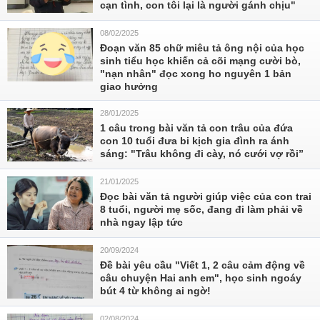
cạn tình, con tôi lại là người gánh chịu"
08/02/2025
Đoạn văn 85 chữ miêu tả ông nội của học
sinh tiểu học khiến cả cõi mạng cười bò,
"nạn nhân" đọc xong ho nguyên 1 bản
giao hưởng
28/01/2025
1 câu trong bài văn tả con trâu của đứa
con 10 tuổi đưa bi kịch gia đình ra ánh
sáng: "Trâu không đi cày, nó cưới vợ rồi”
21/01/2025
Đọc bài văn tả người giúp việc của con trai
8 tuổi, người mẹ sốc, đang đi làm phải về
nhà ngay lập tức
20/09/2024
Đề bài yêu cầu "Viết 1, 2 câu cảm động về
câu chuyện Hai anh em", học sinh ngoáy
bút 4 từ không ai ngờ!
02/08/2024