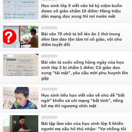
Học sinh lớp 5 viết văn kể kỷ niệm buồn
được cô giáo chấm 10 điểm: Hàng triệu
dân mạng đọc xong thì rơi nước mắt
11/03/2025
Bài văn 70 chữ tả bố lén ăn 1 thứ trong
đêm làm đảo lộn tâm trí cô giáo, vội cho
điểm tuyệt đối
02/03/2025
Bài văn tả cuộc sống hàng ngày của học
sinh lớp 3 bị chấm 1 điểm: Cô giáo đọc
xong "tái mặt", yêu cầu mời phụ huynh lên
gặp
15/02/2025
Học sinh tiểu học viết văn về chủ đề "bất
ngờ" khiến cả cõi mạng "bất tỉnh", riêng
bố mẹ thì ngượng chín mặt
15/02/2025
Bài tập làm văn của học sinh lớp 5 khiến
người mẹ xấu hổ thú nhận: "Vợ chồng tôi