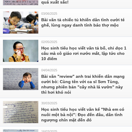
quá xuất sắc!
03/06/2025
Bài văn tả chiếc tủ khiến dân tình cười té
ghế, lùng ngay danh tính bác thợ mộc
02/05/2025
Học sinh tiểu học viết văn tả bố, chỉ đọc 1
câu mà cô giáo rơi nước mắt, lập tức cho
10 điểm
04/04/2025
Bài văn "review" anh trai khiến dân mạng
cười bò: Cùng tên với ca sĩ Sơn Tùng,
nhưng phiên bản "cây nhà lá vườn" này
thì hơi khó nói
30/03/2025
Học sinh tiểu học viết văn kể "Nhà em có
nuôi một bà nội": Đọc đến đâu, dân tình
ngượng chín mặt đến đó
16/03/2025