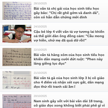
28/10/2025
Bài văn tả chị gái của học sinh tiểu học
gây bão: "Chị rất ghê gớm và đanh đá",
còn có hẳn dẫn chứng mới đỉnh
24/10/2025
Cậu bé lớp 4 viết văn tả vợ tương lai khiến
cả thế giới đàn ông đồng cảm: "Cầu mong
vợ hiền, chứ mẹ đã quá dữ rồi!"
22/10/2025
Bài văn tả hàng xóm của học sinh tiểu học
khiến dân mạng cười đứt ruột: "Phen này
láng giềng lục đục"
21/10/2025
Bài văn tả gà của học sinh lớp 3 bị cô giáo
cho 4 điểm và nhận xét cực gắt, dân mạng
đọc thử rồi tranh cãi ầm ĩ
20/10/2025
Nam sinh gây sốt với bài văn dài 18 trang,
cô giáo đọc xong không biết phải phê gì vì