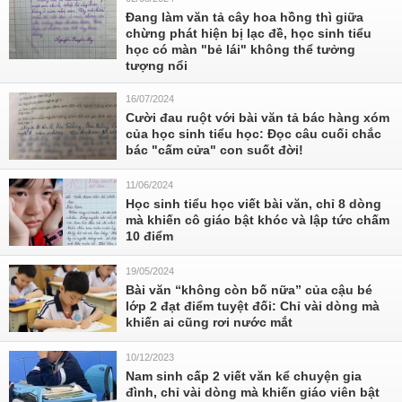
Đang làm văn tả cây hoa hồng thì giữa
chừng phát hiện bị lạc đề, học sinh tiểu
học có màn "bẻ lái" không thể tưởng
tượng nổi
16/07/2024
Cười đau ruột với bài văn tả bác hàng xóm
của học sinh tiểu học: Đọc câu cuối chắc
bác "cấm cửa" con suốt đời!
11/06/2024
Học sinh tiểu học viết bài văn, chỉ 8 dòng
mà khiến cô giáo bật khóc và lập tức chấm
10 điểm
19/05/2024
Bài văn “không còn bố nữa” của cậu bé
lớp 2 đạt điểm tuyệt đối: Chỉ vài dòng mà
khiến ai cũng rơi nước mắt
10/12/2023
Nam sinh cấp 2 viết văn kể chuyện gia
đình, chỉ vài dòng mà khiến giáo viên bật