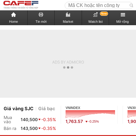
New
Home
Tin mới
Market
Watch list
Mở rộng
Giá vàng SJC
Giá bạc
VNINDEX
VN30
Mua
140,500
-0.35%
1,763.57
1,9
vào
-0.25%
Bán ra
143,500
-0.35%