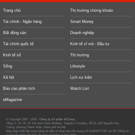
Trang chủ
Thị trường chứng khoán
Tài chính - Ngân hàng
Smart Money
Bất động sản
Doanh nghiệp
Tài chính quốc tế
Kinh tế vĩ mô - Đầu tư
Kinh tế số
Thị trường
Sống
Lifestyle
Xã hội
Lịch sự kiện
Báo cáo phân tích
Watch List
eMagazine
© Copyright 2007 - 2026 -
Công ty Cổ phần VCCorp.
Tầng 17, 19, 20, 21 Toà nhà Center Building - Hapulico Complex, Số 01, phố Nguyễn Huy
Tưởng, phường Thanh Xuân, thành phố Hà Nội
Giấy phép thiết lập trang thông tin điện tử tổng hợp trên mạng số 2216/GP-TTĐT do Sở Thông tin