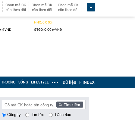
Chọn mã CK
Chọn mã CK
Chọn mã CK
cần theo dõi
cần theo dõi
cần theo dõi
Dữ liệu
F INDEX
Ị TRƯỜNG
SỐNG
LIFESTYLE
Công ty
Tin tức
Lãnh đạo