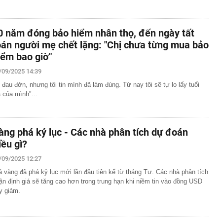
0 năm đóng bảo hiểm nhân thọ, đến ngày tất
oán người mẹ chết lặng: "Chị chưa từng mua bảo
iểm bao giờ"
/09/2025 14:39
 đau đớn, nhưng tôi tin mình đã làm đúng. Từ nay tôi sẽ tự lo lấy tuổi
à của mình"...
àng phá kỷ lục - Các nhà phân tích dự đoán
iều gì?
/09/2025 12:27
á vàng đã phá kỷ lục mới lần đầu tiên kể từ tháng Tư. Các nhà phân tích
ận định giá sẽ tăng cao hơn trong trung hạn khi niềm tin vào đồng USD
y giảm.