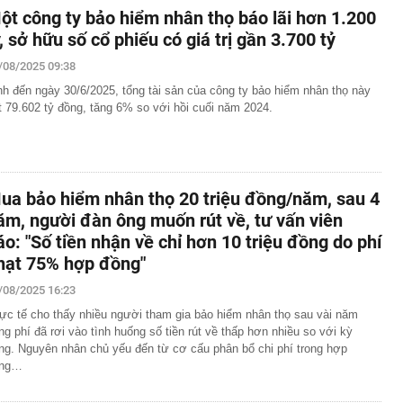
ột công ty bảo hiểm nhân thọ báo lãi hơn 1.200
ỷ, sở hữu số cổ phiếu có giá trị gần 3.700 tỷ
/08/2025 09:38
nh đến ngày 30/6/2025, tổng tài sản của công ty bảo hiểm nhân thọ này
t 79.602 tỷ đồng, tăng 6% so với hồi cuối năm 2024.
ua bảo hiểm nhân thọ 20 triệu đồng/năm, sau 4
ăm, người đàn ông muốn rút về, tư vấn viên
áo: "Số tiền nhận về chỉ hơn 10 triệu đồng do phí
hạt 75% hợp đồng"
/08/2025 16:23
ực tế cho thấy nhiều người tham gia bảo hiểm nhân thọ sau vài năm
ng phí đã rơi vào tình huống số tiền rút về thấp hơn nhiều so với kỳ
ng. Nguyên nhân chủ yếu đến từ cơ cấu phân bổ chi phí trong hợp
ồng…