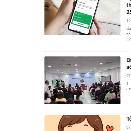
t
2
10
Sa
nh
th
B
s
07
Tỉ
đạ
T
07