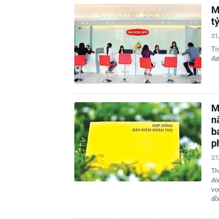
M
t
31
Tí
đạ
M
n
b
p
27
Th
đó
vọ
đ