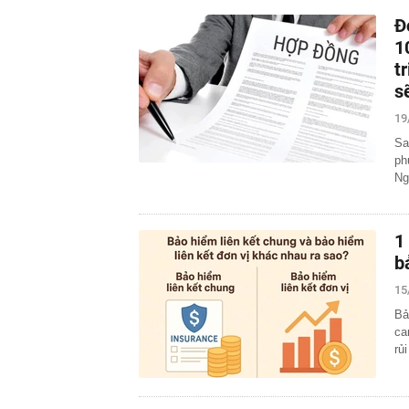
Đ
1
t
s
19
Sa
ph
Ng
1
b
15
Bả
ca
rủ