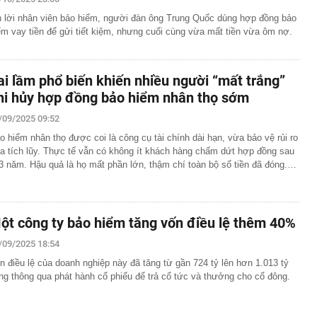
n lời nhân viên bảo hiểm, người đàn ông Trung Quốc dùng hợp đồng bảo
ểm vay tiền để gửi tiết kiệm, nhưng cuối cùng vừa mất tiền vừa ôm nợ.
ai lầm phổ biến khiến nhiều người “mất trắng”
hi hủy hợp đồng bảo hiểm nhân thọ sớm
/09/2025 09:52
o hiểm nhân thọ được coi là công cụ tài chính dài hạn, vừa bảo vệ rủi ro
a tích lũy. Thực tế vẫn có không ít khách hàng chấm dứt hợp đồng sau
3 năm. Hậu quả là họ mất phần lớn, thậm chí toàn bộ số tiền đã đóng.…
ột công ty bảo hiểm tăng vốn điều lệ thêm 40%
/09/2025 18:54
n điều lệ của doanh nghiệp này đã tăng từ gần 724 tỷ lên hơn 1.013 tỷ
ng thông qua phát hành cổ phiếu để trả cổ tức và thưởng cho cổ đông.