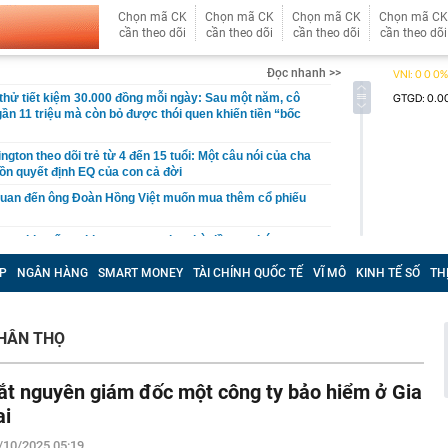
Chọn mã CK
Chọn mã CK
Chọn mã CK
Chọn mã CK
cần theo dõi
cần theo dõi
cần theo dõi
cần theo dõi
Đọc nhanh >>
hử tiết kiệm 30.000 đồng mỗi ngày: Sau một năm, cô
gần 11 triệu mà còn bỏ được thói quen khiến tiền “bốc
gton theo dõi trẻ từ 4 đến 15 tuổi: Một câu nói của cha
ồn quyết định EQ của con cả đời
quan đến ông Đoàn Hồng Việt muốn mua thêm cổ phiếu
 ra khuyến nghị quan trọng cho nhà đầu tư chứng
P
NGÂN HÀNG
SMART MONEY
TÀI CHÍNH QUỐC TẾ
VĨ MÔ
KINH TẾ SỐ
TH
Việt Nam có doanh thu lớn hơn Vingroup, Petrolimex,
hóm 500 doanh nghiệp lớn nhất thế giới
ền cổ tức tuần 10-14/8: Một ngân hàng lớn "lăn chốt", cổ
HÂN THỌ
cao nhất 100%
đại gia tâm linh Xuân Trường
ắt nguyên giám đốc một công ty bảo hiểm ở Gia
ỉ ra một tín hiệu quan trọng cho thấy VN-Index sắp bước
g mới
ai
vọt lên cao nhất 2 tháng, chuyên gia nói gì?
/10/2025 05:19