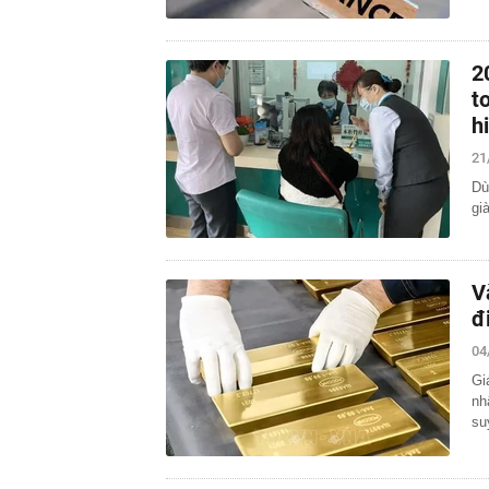
2
t
h
21
Dù
gi
V
đ
04
Gi
nh
su