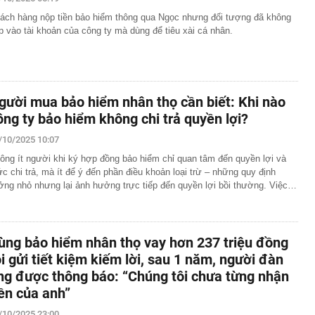
00 mét xuống đáy biển, phát hiện mỏ dầu khí trữ lượng
ách hàng nộp tiền bảo hiểm thông qua Ngọc nhưng đối tượng đã không
ngoài khơi Việt Nam
p vào tài khoản của công ty mà dùng để tiêu xài cá nhân.
inh giao dịch chuyển khoản 35 triệu đồng tới tài khoản
SN 1984, thanh niên SN 2000 được mời tới làm việc
 Lan chú ý: Từ 16/10, sân bay có thể mở vali để kiểm tra
ành khách không có mặt
gười mua bảo hiểm nhân thọ cần biết: Khi nào
báo hiệu phong thủy rất tốt
ông ty bảo hiểm không chi trả quyền lợi?
hất nhì Việt Nam và vợ hơn 4 tuổi của Bình Minh "dính
" từ Việt Nam sang Mỹ
/10/2025 10:07
liên tục trồi lên từ nền nhà, gia chủ gọi người kiểm tra rồi
ông ít người khi ký hợp đồng bảo hiểm chỉ quan tâm đến quyền lợi và
ải sơ tán
c chi trả, mà ít để ý đến phần điều khoản loại trừ – những quy định
 700 tỷ giờ bán cà phê ở phường Hoà Hưng (TP.HCM),
ởng nhỏ nhưng lại ảnh hưởng trực tiếp đến quyền lợi bồi thường. Việc…
iền "vỡ trận"
ngủ, người phụ nữ sốt cao liên tục, phổi tổn thương hơn
sĩ cảnh báo mối nguy ít ai ngờ ngay trong nhà
sterD cảnh báo nóng, tuyên bố hành động pháp lý
ùng bảo hiểm nhân thọ vay hơn 237 triệu đồng
trộm bánh xe ô tô ở khu đô thị Hà Nội
ồi gửi tiết kiệm kiếm lời, sau 1 năm, người đàn
ng được thông báo: “Chúng tôi chưa từng nhận
ứng dụng Android có thể âm thầm theo dõi vị trí người
iền của anh”
/10/2025 23:00