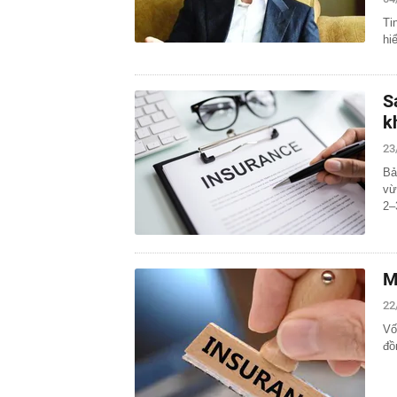
Ti
hi
S
k
23
Bả
vừ
2–
M
22
Vố
đồ