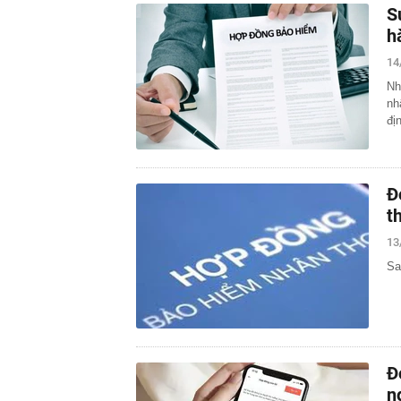
S
h
14
Nh
nh
đị
Đ
t
13
Sa
Đ
n