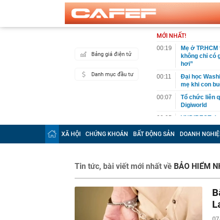
MỚI NHẤT!
00:19
Mẹ ở TP.HCM t
Bảng giá điện tử
không chỉ có 
hơi”
Danh mục đầu tư
00:11
Đại học Washin
mẹ khi con bu
00:07
Tổ chức liên 
Digiworld
00:05
VNDIRECT đưa
khoán
XÃ HỘI
CHỨNG KHOÁN
BẤT ĐỘNG SẢN
DOANH NGHIỆ
00:04
Doanh nghiệp 
đăng ký vào n
00:03
Lịch chốt quy
Tin tức, bài viết mới nhất về
BẢO HIỂM N
tức tiền mặt 
00:02
"Sự thật" về 
B
00:01
Chuyên gia ch
vào nhịp són
L
00:01
Giá vàng tăng 
07