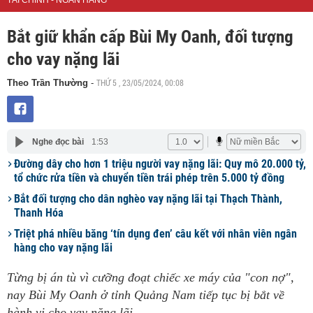
TÀI CHÍNH - NGÂN HÀNG
Bắt giữ khẩn cấp Bùi My Oanh, đối tượng
cho vay nặng lãi
THỨ 5 , 23/05/2024, 00:08
Theo Trần Thường
-
Nghe đọc bài
1:53
Đường dây cho hơn 1 triệu người vay nặng lãi: Quy mô 20.000 tỷ,
tổ chức rửa tiền và chuyển tiền trái phép trên 5.000 tỷ đồng
Bắt đối tượng cho dân nghèo vay nặng lãi tại Thạch Thành,
Thanh Hóa
Triệt phá nhiều băng ‘tín dụng đen’ câu kết với nhân viên ngân
hàng cho vay nặng lãi
Từng bị án tù vì cưỡng đoạt chiếc xe máy của "con nợ",
nay Bùi My Oanh ở tỉnh Quảng Nam tiếp tục bị bắt về
hành vi cho vay nặng lãi.