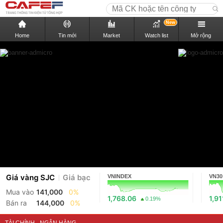
New
Home
Tin mới
Market
Watch list
Mở rộng
Giá vàng SJC
Giá bạc
VNINDEX
VN30
Mua vào
141,000
0%
1,768.06
1,91
0.19%
Bán ra
144,000
0%