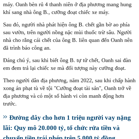
máy. Oanh bèn rủ 4 thanh niên ở địa phương mang hung
khí sang nhà ông B., cưỡng đoạt chiếc xe máy.
Sau đó, người nhà phát hiện ông B. chết gần bờ ao phía
sau vườn, trên người nồng nặc mùi thuốc trừ sâu. Người
nhà cho rằng cái chết của ông B. liên quan đến Oanh nên
đã trình báo công an.
Đáng chú ý, sau khi biết ông B. tự tử chết, Oanh sai đàn
em đem trả lại chiếc xe mà đối tượng này cưỡng đoạt.
Theo người dân địa phương, năm 2022, sau khi chấp hành
xong án phạt tù về tội "Cưỡng đoạt tài sản", Oanh trở về
địa phương và có một số hành vi còn manh động hơn
trước.
Đường dây cho hơn 1 triệu người vay nặng
lãi: Quy mô 20.000 tỷ, tổ chức rửa tiền và
chuyển tiền trái phép trên 5.000 tỷ đồng