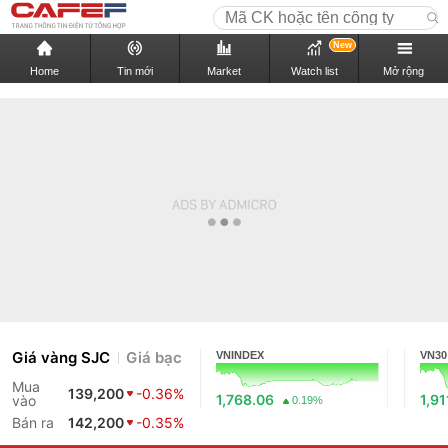
New
Home
Tin mới
Market
Watch list
Mở rộng
Giá vàng SJC
Giá bạc
VNINDEX
VN30
Mua
139,200
-0.36%
1,768.06
1,91
vào
0.19%
Bán ra
142,200
-0.35%