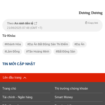
Dương Dương
Copy link
Theo
An ninh tiền tệ
21/06/2025 07:48 (GMT +7)
Từ Khóa:
Khánh Hòa
Dự Án Bất Động Sản Thí Điểm
Dự Án
Lâm Đồng
Tân Hoàng Minh
Bất Động Sản
TIN MỚI CẬP NHẬT
Lên đầu trang
Trang chủ
Thị trường chứng khoán
Tài chính - Ngân hàng
Smart Money