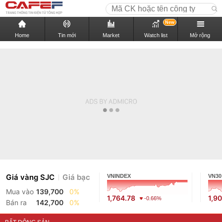
New
Home
Tin mới
Market
Watch list
Mở rộng
Giá vàng SJC
Giá bạc
VNINDEX
VN30
Mua vào
139,700
0%
1,764.78
1,9
-0.66%
Bán ra
142,700
0%