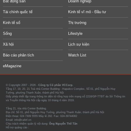
Bất động sản
Doanh nghiệp
Tài chính quốc tế
Kinh tế vĩ mô - Đầu tư
Kinh tế số
Thị trường
Sống
Lifestyle
Xã hội
Lịch sự kiện
Báo cáo phân tích
Watch List
eMagazine
© Copyright 2007 - 2026 -
Công ty Cổ phần VCCorp.
Tầng 17, 19, 20, 21 Toà nhà Center Building - Hapulico Complex, Số 01, phố Nguyễn Huy
Tưởng, phường Thanh Xuân, thành phố Hà Nội
Giấy phép thiết lập trang thông tin điện tử tổng hợp trên mạng số 2216/GP-TTĐT do Sở Thông tin
và Truyền thông Hà Nội cấp ngày 10 tháng 4 năm 2019.
Tầng 21, tòa nhà Center Building.
Địa chỉ: Số 01, phố Nguyễn Huy Tưởng, phường Thanh Xuân, thành phố Hà Nội
Điện thoại: 024 7309 5555 Máy lẻ 292. Fax: 024-39744082
Email: info@cafef.vn
Chịu trách nhiệm quản lý nội dung:
Ông Nguyễn Thế Tân
Hỗ trợ quảng cáo :