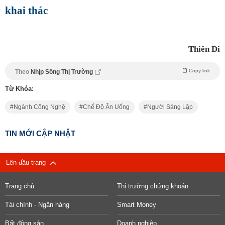
khai thác
Thiên Di
Copy link
Theo
Nhịp Sống Thị Trường
Từ Khóa:
Ngành Công Nghệ
Chế Độ Ăn Uống
Người Sáng Lập
TIN MỚI CẬP NHẬT
Lên đầu trang
Trang chủ
Thị trường chứng khoán
Tài chính - Ngân hàng
Smart Money
Bất động sản
Doanh nghiệp