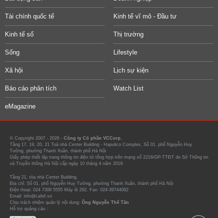
Tài chính quốc tế
Kinh tế vĩ mô - Đầu tư
Kinh tế số
Thị trường
Sống
Lifestyle
Xã hội
Lịch sự kiện
Báo cáo phân tích
Watch List
eMagazine
© Copyright 2007 - 2026 -
Công ty Cổ phần VCCorp.
Tầng 17, 19, 20, 21 Toà nhà Center Building - Hapulico Complex, Số 01, phố Nguyễn Huy
Tưởng, phường Thanh Xuân, thành phố Hà Nội
Giấy phép thiết lập trang thông tin điện tử tổng hợp trên mạng số 2216/GP-TTĐT do Sở Thông tin
và Truyền thông Hà Nội cấp ngày 10 tháng 4 năm 2019.
Tầng 21, tòa nhà Center Building.
Địa chỉ: Số 01, phố Nguyễn Huy Tưởng, phường Thanh Xuân, thành phố Hà Nội
Điện thoại: 024 7309 5555 Máy lẻ 292. Fax: 024-39744082
Email: info@cafef.vn
Chịu trách nhiệm quản lý nội dung:
Ông Nguyễn Thế Tân
Hỗ trợ quảng cáo :