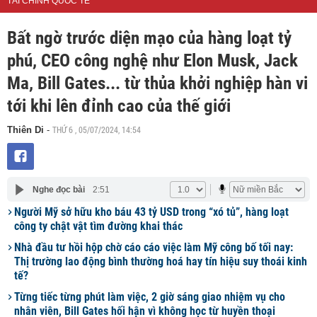
TÀI CHÍNH QUỐC TẾ
Bất ngờ trước diện mạo của hàng loạt tỷ
phú, CEO công nghệ như Elon Musk, Jack
Ma, Bill Gates... từ thủa khởi nghiệp hàn vi
tới khi lên đỉnh cao của thế giới
THỨ 6 , 05/07/2024, 14:54
Thiên Di
-
Nghe đọc bài
2:51
Người Mỹ sở hữu kho báu 43 tỷ USD trong “xó tủ”, hàng loạt
công ty chật vật tìm đường khai thác
Nhà đầu tư hồi hộp chờ cáo cáo việc làm Mỹ công bố tối nay:
Thị trường lao động bình thường hoá hay tín hiệu suy thoái kinh
tế?
Từng tiếc từng phút làm việc, 2 giờ sáng giao nhiệm vụ cho
nhân viên, Bill Gates hối hận vì không học từ huyền thoại