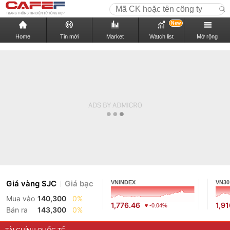
New
Home
Tin mới
Market
Watch list
Mở rộng
Giá vàng SJC
Giá bạc
VNINDEX
VN30
Mua vào
140,300
0%
1,776.46
1,9
-0.04%
Bán ra
143,300
0%