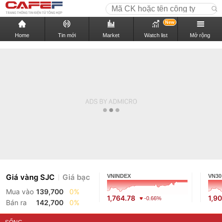
New
Home
Tin mới
Market
Watch list
Mở rộng
Giá vàng SJC
Giá bạc
VNINDEX
VN30
Mua vào
139,700
0%
1,764.78
1,9
-0.66%
Bán ra
142,700
0%