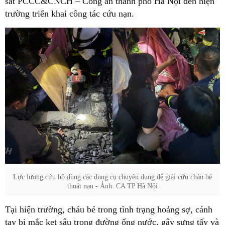
sát PCCC&CNCH – Công an thành phố Hà Nội đến hiện
trường triển khai công tác cứu nạn.
Lực lượng cứu hộ dùng các dụng cụ chuyên dụng để giải cứu cháu bé
thoát nạn - Ảnh: CA TP Hà Nội
Tại hiện trường, cháu bé trong tình trạng hoảng sợ, cánh
tay bị mắc kẹt sâu trong đường ống nước, gây sưng tấy và