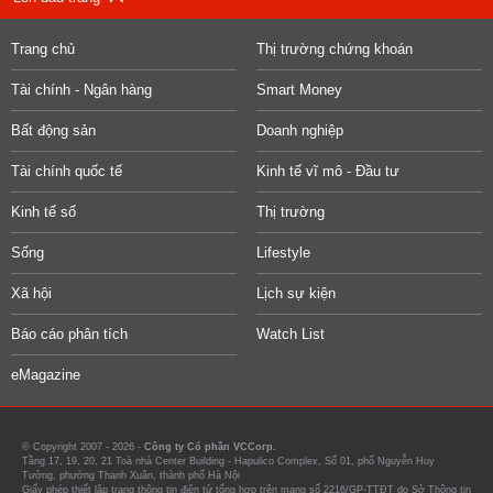
Trang chủ
Thị trường chứng khoán
Tài chính - Ngân hàng
Smart Money
Bất động sản
Doanh nghiệp
Tài chính quốc tế
Kinh tế vĩ mô - Đầu tư
Kinh tế số
Thị trường
Sống
Lifestyle
Xã hội
Lịch sự kiện
Báo cáo phân tích
Watch List
eMagazine
© Copyright 2007 - 2026 -
Công ty Cổ phần VCCorp.
Tầng 17, 19, 20, 21 Toà nhà Center Building - Hapulico Complex, Số 01, phố Nguyễn Huy
Tưởng, phường Thanh Xuân, thành phố Hà Nội
Giấy phép thiết lập trang thông tin điện tử tổng hợp trên mạng số 2216/GP-TTĐT do Sở Thông tin