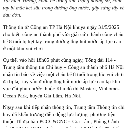
Tại hiện trường, cháu bé trong tình trạng hoảng sợ, cánh
tay bị mắc kẹt sâu trong đường ống nước, gây sưng tấy và
đau đớn.
Thông tin từ Công an TP Hà Nội khuya ngày 31/5/2025
cho biết, công an thành phố vừa giải cứu thành công cháu
bé 8 tuổi bị kẹt tay trong đường ống hút nước áp lực cao
ở một khu vui chơi.
Cụ thể, vào hồi 18h05 phút cùng ngày, Tổng đài 114 -
Trung tâm thông tin Chỉ huy – Công an thành phố Hà Nội
nhận tin báo về việc một cháu bé 8 tuổi trong lúc vui chơi
đã bị kẹt tay vào đường ống hút nước áp lực cao tại khu
vực đài phun nước thuộc Khu đô thị Masteri, Vinhomes
Ocean Park, huyện Gia Lâm, Hà Nội.
Ngay sau khi tiếp nhận thông tin, Trung tâm Thông tin chỉ
huy đã khẩn trương điều động lực lượng, phương tiện
thuộc Tổ địa bàn PCCC&CNCH Gia Lâm, Phòng Cảnh