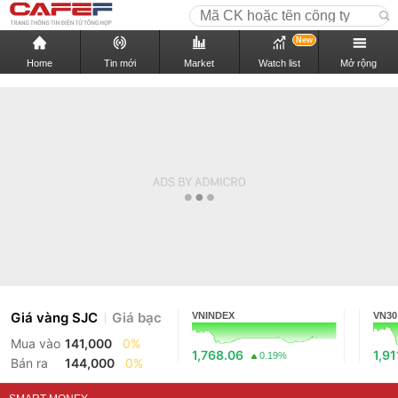
New
Home
Tin mới
Market
Watch list
Mở rộng
Giá vàng SJC
Giá bạc
VNINDEX
VN30
Mua vào
141,000
0%
1,768.06
1,91
0.19%
Bán ra
144,000
0%