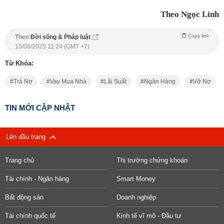
Theo Ngọc Linh
Copy link
Theo
Đời sống & Pháp luật
15/08/2025 11:24 (GMT +7)
Từ Khóa:
Trả Nợ
Vay Mua Nhà
Lãi Suất
Ngân Hàng
Vỡ Nợ
TIN MỚI CẬP NHẬT
Lên đầu trang
Trang chủ
Thị trường chứng khoán
Tài chính - Ngân hàng
Smart Money
Bất động sản
Doanh nghiệp
Tài chính quốc tế
Kinh tế vĩ mô - Đầu tư