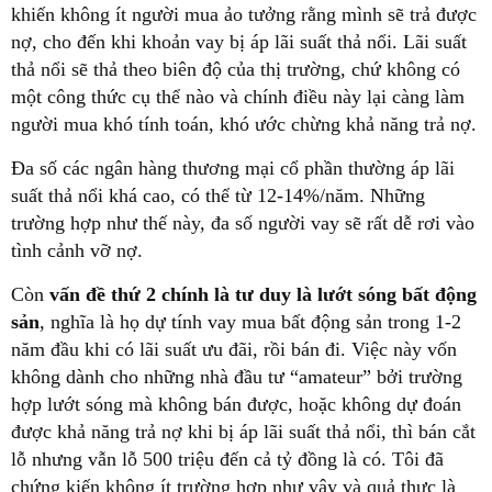
khiến không ít người mua ảo tưởng rằng mình sẽ trả được
nợ, cho đến khi khoản vay bị áp lãi suất thả nổi. Lãi suất
thả nổi sẽ thả theo biên độ của thị trường, chứ không có
một công thức cụ thể nào và chính điều này lại càng làm
người mua khó tính toán, khó ước chừng khả năng trả nợ.
Đa số các ngân hàng thương mại cổ phần thường áp lãi
suất thả nổi khá cao, có thể từ 12-14%/năm. Những
trường hợp như thế này, đa số người vay sẽ rất dễ rơi vào
tình cảnh vỡ nợ.
Còn
vấn đề thứ 2 chính là tư duy là lướt sóng bất động
sản
, nghĩa là họ dự tính vay mua bất động sản trong 1-2
năm đầu khi có lãi suất ưu đãi, rồi bán đi. Việc này vốn
không dành cho những nhà đầu tư “amateur” bởi trường
hợp lướt sóng mà không bán được, hoặc không dự đoán
được khả năng trả nợ khi bị áp lãi suất thả nổi, thì bán cắt
lỗ nhưng vẫn lỗ 500 triệu đến cả tỷ đồng là có. Tôi đã
chứng kiến không ít trường hợp như vậy và quả thực là