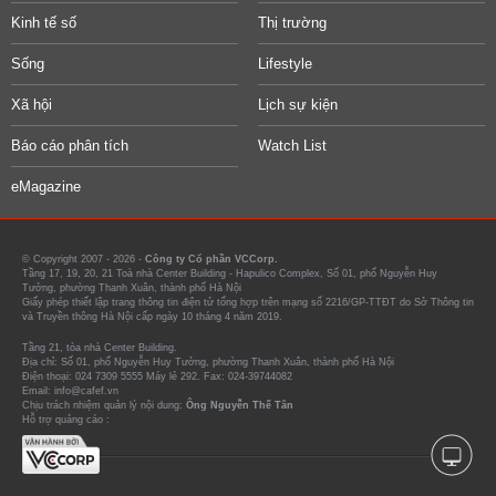
Kinh tế số
Thị trường
Sống
Lifestyle
Xã hội
Lịch sự kiện
Báo cáo phân tích
Watch List
eMagazine
© Copyright 2007 - 2026 -
Công ty Cổ phần VCCorp.
Tầng 17, 19, 20, 21 Toà nhà Center Building - Hapulico Complex, Số 01, phố Nguyễn Huy
Tưởng, phường Thanh Xuân, thành phố Hà Nội
Giấy phép thiết lập trang thông tin điện tử tổng hợp trên mạng số 2216/GP-TTĐT do Sở Thông tin
và Truyền thông Hà Nội cấp ngày 10 tháng 4 năm 2019.
Tầng 21, tòa nhà Center Building.
Địa chỉ: Số 01, phố Nguyễn Huy Tưởng, phường Thanh Xuân, thành phố Hà Nội
Điện thoại: 024 7309 5555 Máy lẻ 292. Fax: 024-39744082
Email: info@cafef.vn
Chịu trách nhiệm quản lý nội dung:
Ông Nguyễn Thế Tân
Hỗ trợ quảng cáo :