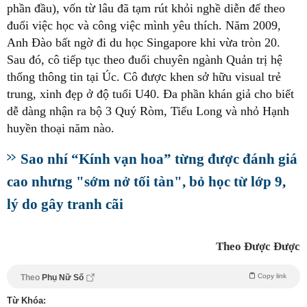
phần đầu), vốn từ lâu đã tạm rút khỏi nghề diễn để theo
đuổi việc học và công việc mình yêu thích. Năm 2009,
Anh Đào bất ngờ đi du học Singapore khi vừa tròn 20.
Sau đó, cô tiếp tục theo đuổi chuyên ngành Quản trị hệ
thống thông tin tại Úc. Cô được khen sở hữu visual trẻ
trung, xinh đẹp ở độ tuổi U40. Đa phần khán giả cho biết
dễ dàng nhận ra bộ 3 Quý Ròm, Tiểu Long và nhỏ Hạnh
huyền thoại năm nào.
Sao nhí “Kính vạn hoa” từng được đánh giá
cao nhưng "sớm nở tối tàn", bỏ học từ lớp 9,
lý do gây tranh cãi
Theo Được Được
Copy link
Theo
Phụ Nữ Số
Từ Khóa: