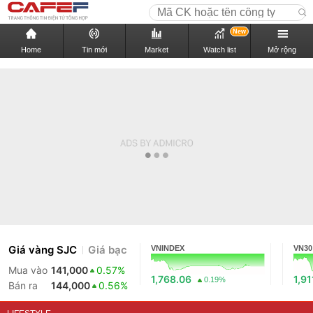
New
Home
Tin mới
Market
Watch list
Mở rộng
Giá vàng SJC
Giá bạc
VNINDEX
VN30
Mua vào
141,000
0.57%
1,768.06
1,91
0.19%
Bán ra
144,000
0.56%