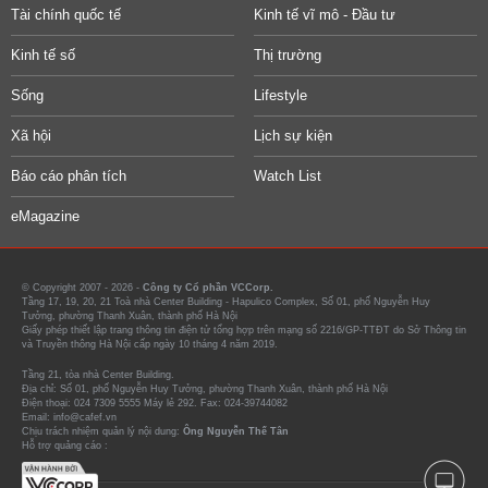
Tài chính quốc tế
Kinh tế vĩ mô - Đầu tư
Kinh tế số
Thị trường
Sống
Lifestyle
Xã hội
Lịch sự kiện
Báo cáo phân tích
Watch List
eMagazine
© Copyright 2007 - 2026 -
Công ty Cổ phần VCCorp.
Tầng 17, 19, 20, 21 Toà nhà Center Building - Hapulico Complex, Số 01, phố Nguyễn Huy
Tưởng, phường Thanh Xuân, thành phố Hà Nội
Giấy phép thiết lập trang thông tin điện tử tổng hợp trên mạng số 2216/GP-TTĐT do Sở Thông tin
và Truyền thông Hà Nội cấp ngày 10 tháng 4 năm 2019.
Tầng 21, tòa nhà Center Building.
Địa chỉ: Số 01, phố Nguyễn Huy Tưởng, phường Thanh Xuân, thành phố Hà Nội
Điện thoại: 024 7309 5555 Máy lẻ 292. Fax: 024-39744082
Email: info@cafef.vn
Chịu trách nhiệm quản lý nội dung:
Ông Nguyễn Thế Tân
Hỗ trợ quảng cáo :