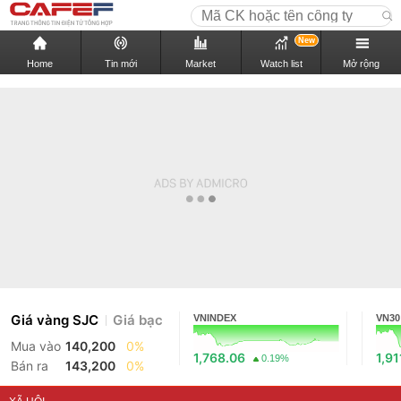
New
Home
Tin mới
Market
Watch list
Mở rộng
Giá vàng SJC
Giá bạc
VNINDEX
VN30
Mua vào
140,200
0%
1,768.06
1,91
0.19%
Bán ra
143,200
0%