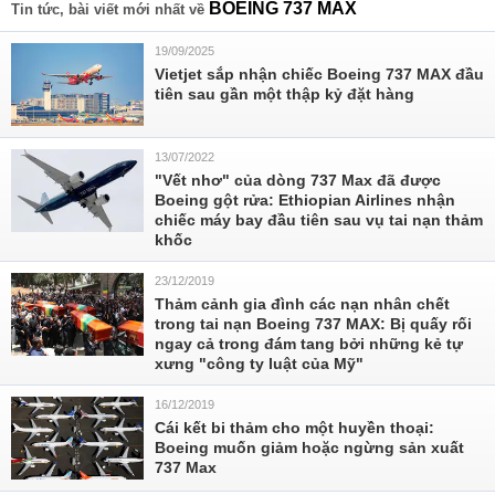
BOEING 737 MAX
Tin tức, bài viết mới nhất về
19/09/2025
Vietjet sắp nhận chiếc Boeing 737 MAX đầu
tiên sau gần một thập kỷ đặt hàng
13/07/2022
"Vết nhơ" của dòng 737 Max đã được
Boeing gột rửa: Ethiopian Airlines nhận
chiếc máy bay đầu tiên sau vụ tai nạn thảm
khốc
23/12/2019
Thảm cảnh gia đình các nạn nhân chết
trong tai nạn Boeing 737 MAX: Bị quấy rối
ngay cả trong đám tang bởi những kẻ tự
xưng "công ty luật của Mỹ"
16/12/2019
Cái kết bi thảm cho một huyền thoại:
Boeing muốn giảm hoặc ngừng sản xuất
737 Max