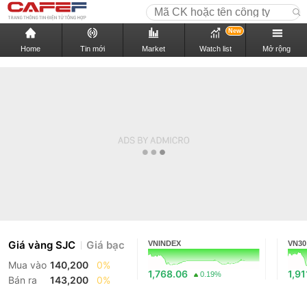
New
Home
Tin mới
Market
Watch list
Mở rộng
Giá vàng SJC
Giá bạc
VNINDEX
VN30
Mua vào
140,200
0%
1,768.06
1,91
0.19%
Bán ra
143,200
0%