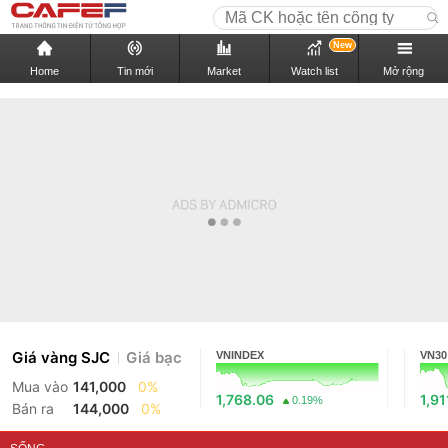
New
Home
Tin mới
Market
Watch list
Mở rộng
Giá vàng SJC
Giá bạc
VNINDEX
VN30
Mua vào
141,000
0%
1,768.06
1,91
0.19%
Bán ra
144,000
0%