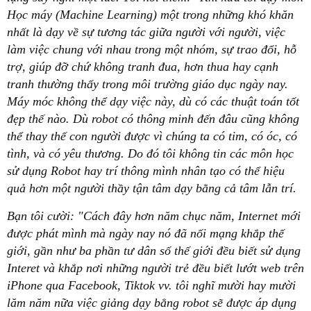
Học máy (Machine Learning) một trong những khó khăn
nhất là dạy về sự tương tác giữa người với người, việc
làm việc chung với nhau trong một nhóm, sự trao đổi, hỗ
trợ, giúp đỡ chứ không tranh đua, hơn thua hay cạnh
tranh thường thấy trong môi trường giáo dục ngày nay.
Máy móc không thể dạy việc này, dù có các thuật toán tốt
đẹp thế nào. Dù robot có thông minh đến đâu cũng không
thể thay thế con người được vì chúng ta có tim, có óc, có
tình, và có yêu thương. Do đó tôi không tin các môn học
sử dụng Robot hay trí thông mình nhân tạo có thể hiệu
quả hơn một người thầy tận tâm dạy bằng cả tâm lẫn trí.
Bạn tôi cười: "Cách đây hơn năm chục năm, Internet mới
được phát mình mà ngày nay nó đã nối mạng khắp thế
giới, gần như ba phần tư dân số thế giới đều biết sử dụng
Interet và khắp nơi những người trẻ đều biết lướt web trên
iPhone qua Facebook, Tiktok vv. tôi nghĩ mười hay mười
lăm năm nữa việc giảng dạy bằng robot sẽ được áp dụng