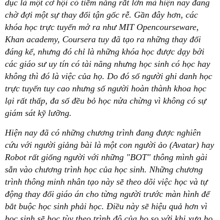
dục là một cơ hội có tiềm năng rất lớn mà hiện nay đang
chờ đợi một sự thay đổi tận gốc rễ. Gần đây hơn, các
khóa học trực tuyến mở ra như MIT Opencourseware,
Khan academy, Coursera tuy đã tạo ra những thay đổi
đáng kể, nhưng đó chỉ là những khóa học được dạy bởi
các giáo sư uy tín có tài năng nhưng học sinh có học hay
không thì đó là việc của họ. Do đó số người ghi danh học
trực tuyến tuy cao nhưng số người hoàn thành khoa học
lại rất thấp, đa số đều bỏ học nửa chừng vì không có sự
giám sát kỹ lưỡng.
Hiện nay đã có những chương trình đang được nghiên
cứu với người giảng bài là một con người ảo (Avatar) hay
Robot rất giống người với những "BOT" thông mình gài
sẵn vào chương trình học của học sinh. Những chương
trình thông minh nhân tạo này sẽ theo dõi việc học và tự
động thay đổi giáo án cho từng người trước màn hình để
bắt buộc học sinh phải học. Điều này sẽ hiệu quả hơn vì
học sinh sẽ học tùy theo trình độ của họ so với khi xưa họ