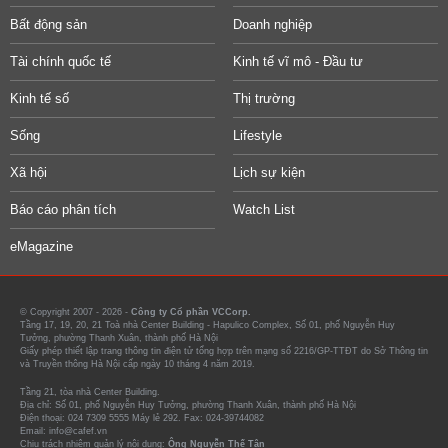
Bất động sản
Doanh nghiệp
Tài chính quốc tế
Kinh tế vĩ mô - Đầu tư
Kinh tế số
Thị trường
Sống
Lifestyle
Xã hội
Lịch sự kiện
Báo cáo phân tích
Watch List
eMagazine
© Copyright 2007 - 2026 -
Công ty Cổ phần VCCorp.
Tầng 17, 19, 20, 21 Toà nhà Center Building - Hapulico Complex, Số 01, phố Nguyễn Huy
Tưởng, phường Thanh Xuân, thành phố Hà Nội
Giấy phép thiết lập trang thông tin điện tử tổng hợp trên mạng số 2216/GP-TTĐT do Sở Thông tin
và Truyền thông Hà Nội cấp ngày 10 tháng 4 năm 2019.
Tầng 21, tòa nhà Center Building.
Địa chỉ: Số 01, phố Nguyễn Huy Tưởng, phường Thanh Xuân, thành phố Hà Nội
Điện thoại: 024 7309 5555 Máy lẻ 292. Fax: 024-39744082
Email: info@cafef.vn
Chịu trách nhiệm quản lý nội dung:
Ông Nguyễn Thế Tân