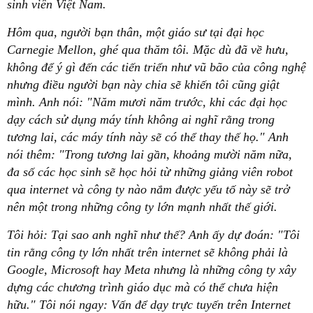
sinh viên Việt Nam.
Hôm qua, người bạn thân, một giáo sư tại đại học
Carnegie Mellon, ghé qua thăm tôi. Mặc dù đã về hưu,
không để ý gì đến các tiến triển như vũ bão của công nghệ
nhưng điều người bạn này chia sẽ khiến tôi cũng giật
mình. Anh nói: "Năm mươi năm trước, khi các đại học
dạy cách sử dụng máy tính không ai nghĩ rằng trong
tương lai, các máy tính này sẽ có thể thay thế họ." Anh
nói thêm: "Trong tương lai gần, khoảng mười năm nữa,
đa số các học sinh sẽ học hỏi từ những giảng viên robot
qua internet và công ty nào nắm được yếu tố này sẽ trở
nên một trong những công ty lớn mạnh nhất thế giới.
Tôi hỏi: Tại sao anh nghĩ như thế? Anh ấy dự đoán: "Tôi
tin rằng công ty lớn nhất trên internet sẽ không phải là
Google, Microsoft hay Meta nhưng là những công ty xây
dựng các chương trình giáo dục mà có thể chưa hiện
hữu." Tôi nói ngay: Vấn để dạy trực tuyến trên Internet