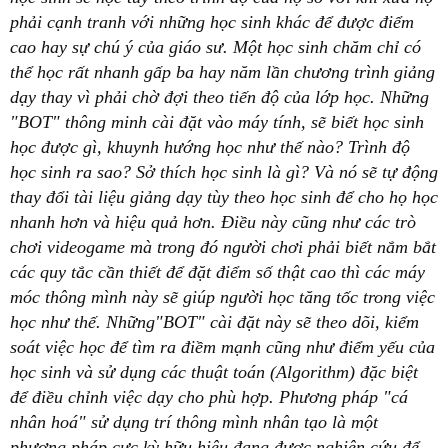
phải cạnh tranh với những học sinh khác để được điểm
cao hay sự chú ý của giáo sư. Một học sinh chăm chỉ có
thể học rất nhanh gấp ba hay năm lần chương trình giảng
dạy thay vì phải chờ đợi theo tiến độ của lớp học. Những
"BOT" thông minh cài đặt vào máy tính, sẽ biết học sinh
học được gì, khuynh hướng học như thế nào? Trình độ
học sinh ra sao? Sở thích học sinh là gì? Và nó sẽ tự động
thay đổi tài liệu giảng dạy tùy theo học sinh để cho họ học
nhanh hơn và hiệu quả hơn. Điều này cũng như các trò
chơi videogame mà trong đó người chơi phải biết nắm bắt
các quy tắc cần thiết để đặt điểm số thật cao thì các máy
móc thông mình này sẽ giúp người học tăng tốc trong việc
học như thế. Những"BOT" cài đặt này sẽ theo dõi, kiểm
soát việc học để tìm ra điềm mạnh cũng như điểm yếu của
học sinh và sử dụng các thuật toán (Algorithm) đặc biệt
để điều chỉnh việc dạy cho phù hợp. Phương pháp "cá
nhân hoá" sử dụng trí thông mình nhân tạo là một
phương pháp cực kỳ hữu hiệu đang được nghiên cứu để