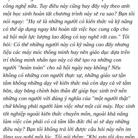
công nghệ nữa. Tuy điều này cũng hay đấy vậy theo anh
một học sinh hoàn tất chương trình này sẽ ra sao? Bạn tôi
nói ngay: "Họ sẽ là những người có kiến thức và kỹ năng
có thể áp dụng ngay khi hoàn tất việc học cung cấp cho
xã hội một lực lượng lao động có tay nghề rất cao." Tôi
hỏi: Có thể những người này có kỹ nâng cao đấy nhưng
liệu các máy móc thông minh hay nền giáo dục dựa trên
trí thông minh nhân tạo này có thể tạo ra những con
người "hoàn toàn" cho xã hội ngày nay không? Nếu
không có những con người thực sự, những giáo sư tận
tâm không những dạy về kiến thức mà còn dạy cả về tâm
hồn, dạy bằng chính bản thân để giúp học sinh trở nên
những con người với đúng ý nghĩa của "một người thật"
chứ không phải người làm việc như một cái máy. Học sinh
tốt nghiệp ngoài kiến thức chuyên môn, ngoài khả năng
làm việc còn phải có cả tâm lẫn đức thì ai sẽ dạy những
điều này? Bạn tôi không trả lời được câu hỏi này nên im
lặng suy nghĩ một lúc. Tôi nói thêm: "Khi xưa tôi dạy môn