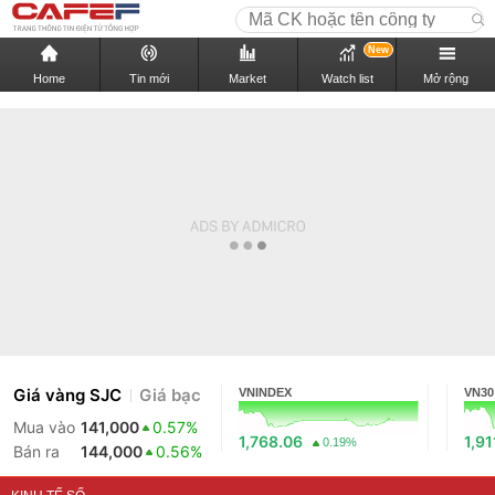
New
Home
Tin mới
Market
Watch list
Mở rộng
Giá vàng SJC
Giá bạc
VNINDEX
VN30
Mua vào
141,000
0.57%
1,768.06
1,91
0.19%
Bán ra
144,000
0.56%