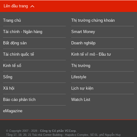
Lên đầu trang
Trang chủ
Thị trường chứng khoán
Tài chính - Ngân hàng
Smart Money
Bất động sản
Doanh nghiệp
Tài chính quốc tế
Kinh tế vĩ mô - Đầu tư
Kinh tế số
Thị trường
Sống
Lifestyle
Xã hội
Lịch sự kiện
Báo cáo phân tích
Watch List
eMagazine
© Copyright 2007 - 2026 -
Công ty Cổ phần VCCorp.
Tầng 17, 19, 20, 21 Toà nhà Center Building - Hapulico Complex, Số 01, phố Nguyễn Huy