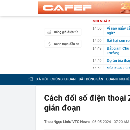
MỚI NHẤT!
14:50
Vì sao ngày c
Bảng giá điện tử
ngủ?
14:50
Sát hại con ru
Danh mục đầu tư
14:49
Bắt giam Chủ 
Trường
14:49
Dự án tòa thá
14:46
Một danh sách
định hình lại
XÃ HỘI
CHỨNG KHOÁN
BẤT ĐỘNG SẢN
DOANH NGHIỆ
14:43
Tất cả người 
xuất cảnh củ
14:42
Thu giữ 'kho b
Cách đổi số điện thoại 
đào trúng khi
gián đoạn
14:41
Khoan thăm dò
hơn 900 kg và
14:40
Người phụ nữ 
Theo Ngọc Linh/ VTC News
|
06-05-2024 - 07:20 AM
MXH, nhân viê
14:38
Hơn 2.000 du 