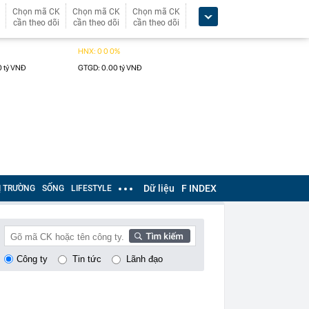
Chọn mã CK
Chọn mã CK
Chọn mã CK
cần theo dõi
cần theo dõi
cần theo dõi
Dữ liệu
F INDEX
Ị TRƯỜNG
SỐNG
LIFESTYLE
Công ty
Tin tức
Lãnh đạo