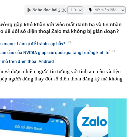
 40 tiếng lên lịch trình cho cả hội, bằng trọn một tuần đi
2:36
Nghe đọc bài
ớn nhất châu Âu đón tin buồn
thường gặp khó khăn với việc mất danh bạ và tin nhắn
mọi thứ thành hàng hóa, chỉ còn một tài sản ngày càng
ộ biết tập trung
o để đổi số điện thoại Zalo mà không bị gián đoạn?
m xét mức lương công chức xã
an mạng: Làm gì để tránh sập bẫy?
 phương báo cáo tiến độ xây dựng cơ sở dữ liệu đất đai
toàn cầu của NVIDIA giúp các quốc gia tăng trưởng kinh tế
ọng khi đăng nhập VneID
 mở trên điện thoại Android
 hội BĐS Việt Nam: Khi nguồn cung suy giảm, giá BĐS bị
n và được nhiều người tin tưởng với tính an toàn và tiện
. người dân, doanh nghiệp là những đối tượng chịu tác
 phép người dùng thay đổi số điện thoại đăng ký mà không
g thua lỗ kỷ lục trong quý 2
công ty Mekolor 'nổ' muốn chi cả trăm tỷ USD làm đường
nh thức triển khai Workday cho hơn 4.000 nhân sự trên
miền Tây mẹ nấu cho Khoai Lang Thang