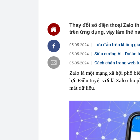
lịch nhóm: "Bỏ
làm"
14:35
Nền kinh tế l
Thay đổi số điện thoại Zalo 
14:35
AI đang biến 
đắt giá: Não b
trên ứng dụng, vậy làm thế nà
14:34
Kiến nghị xe
Lừa đảo trên không gi
05-05-2024
14:33
Bộ 'thúc' địa
trước 8/8
Siêu cường AI - Dự án 
05-05-2024
14:33
Lưu ý quan tr
Cách chặn trang web tự
05-05-2024
14:31
Chủ tịch Hiệp
Zalo là một mạng xã hội phổ biế
đẩy lên cao..
động lớn nhất
lợi. Điều tuyệt vời là Zalo cho
mất dữ liệu.
14:28
Đồ hộp Hạ Lon
14:26
Bắt Chủ tịch 
sắt cao tốc
14:25
Coteccons chí
toàn hệ thống
14:25
Bữa cơm nhà 