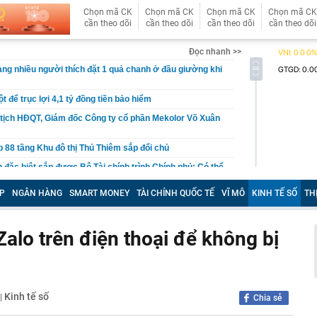
Chọn mã CK
Chọn mã CK
Chọn mã CK
Chọn mã CK
cần theo dõi
cần theo dõi
cần theo dõi
cần theo dõi
Đọc nhanh >>
àng nhiều người thích đặt 1 quả chanh ở đầu giường khi
ột để trục lợi 4,1 tỷ đồng tiền bảo hiểm
tịch HĐQT, Giám đốc Công ty cổ phần Mekolor Võ Xuân
p 88 tầng Khu đô thị Thủ Thiêm sắp đổi chủ
 đặc biệt sắp được Bộ Tài chính trình Chính phủ: Có thể
 khối doanh nghiệp nhà nước
P
NGÂN HÀNG
SMART MONEY
TÀI CHÍNH QUỐC TẾ
VĨ MÔ
KINH TẾ SỐ
TH
có tên trong danh sách sau nằm trong diện tạm hoãn
a Cơ quan Thuế
áu' 10 thỏi vàng trị giá 1,2 tỷ đồng do người làm vườn
Zalo trên điện thoại để không bị
 đang cắt cỏ
 xuống lòng đất, phát hiện mỏ chứa 13 triệu tấn đồng,
ng cùng hàng chục triệu kg bạc
đến ngân hàng rút 350 triệu sau khi gặp lại bạn cũ trên
Kinh tế số
|
n lập tức báo công an
Chia sẻ
khách bóc trần công việc ít được cảm ơn nhất khi đi du