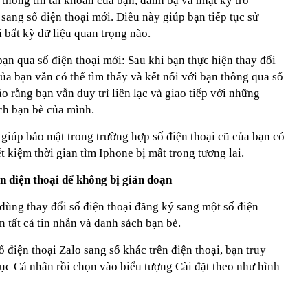
, thông tin tài khoản của bạn, danh bạ và nhật ký trò
ang số điện thoại mới. Điều này giúp bạn tiếp tục sử
bất kỳ dữ liệu quan trọng nào.
bạn qua số điện thoại mới: Sau khi bạn thực hiện thay đổi
của bạn vẫn có thể tìm thấy và kết nối với bạn thông qua số
o rằng bạn vẫn duy trì liên lạc và giao tiếp với những
ch bạn bè của mình.
 giúp bảo mật trong trường hợp số điện thoại cũ của bạn có
t kiệm thời gian tìm Iphone bị mất trong tương lai.
ên điện thoại để không bị gián đoạn
ùng thay đổi số điện thoại đăng ký sang một số điện
n tất cả tin nhắn và danh sách bạn bè.
 điện thoại Zalo sang số khác trên điện thoại, bạn truy
c Cá nhân rồi chọn vào biểu tượng Cài đặt theo như hình