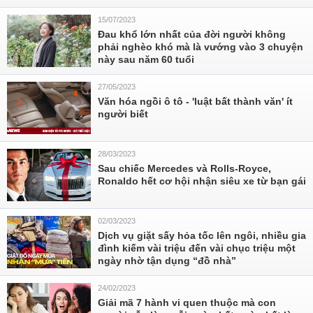
15/07/2023
Đau khổ lớn nhất của đời người không
phải nghèo khó mà là vướng vào 3 chuyện
này sau năm 60 tuổi
27/05/2023
Văn hóa ngồi ô tô - 'luật bất thành văn' ít
người biết
28/03/2023
Sau chiếc Mercedes và Rolls-Royce,
Ronaldo hết cơ hội nhận siêu xe từ bạn gái
02/03/2023
Dịch vụ giặt sấy hỏa tốc lên ngôi, nhiều gia
đình kiếm vài triệu đến vài chục triệu một
ngày nhờ tận dụng “đồ nhà”
24/02/2023
Giải mã 7 hành vi quen thuộc mà con