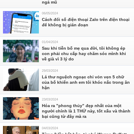
ngả mũ
06/05/2024
Cách đổi số điện thoại Zalo trên điện thoại
để không bị gián đoạn
01/04/2024
Sau khi tiễn bố mẹ qua đời, tôi không ép
con phải chu cấp hay chăm sóc mình khi
về già vì 3 lý do
29/03/2024
Lá thư nguệch ngoạc chỉ vỏn vẹn 5 chữ
của bố khiến anh em tôi khóc nấc trong ân
hận
23/03/2024
Hóa ra "phong thủy" đẹp nhất của một
người chính là 1 THỨ này, tốt xấu và thành
bại cũng từ đây mà ra
04/03/2024