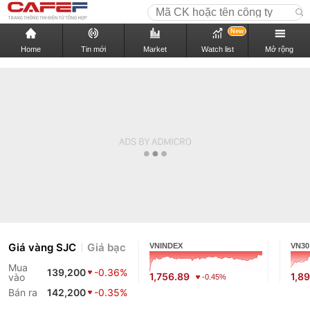
New
Home
Tin mới
Market
Watch list
Mở rộng
Giá vàng SJC
Giá bạc
VNINDEX
VN30
Mua
139,200
-0.36%
1,756.89
1,8
vào
-0.45%
Bán ra
142,200
-0.35%