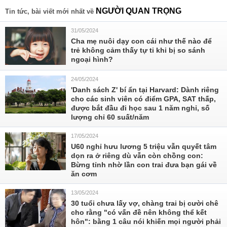
NGƯỜI QUAN TRỌNG
Tin tức, bài viết mới nhất về
31/05/2024
Cha mẹ nuôi dạy con cái như thế nào để
trẻ không cảm thấy tự ti khi bị so sánh
ngoại hình?
24/05/2024
'Danh sách Z' bí ẩn tại Harvard: Dành riêng
cho các sinh viên có điểm GPA, SAT thấp,
được bắt đầu đi học sau 1 năm nghỉ, số
lượng chỉ 60 suất/năm
17/05/2024
U60 nghỉ hưu lương 5 triệu vẫn quyết tâm
dọn ra ở riêng dù vẫn còn chồng con:
Bừng tỉnh nhờ lần con trai đưa bạn gái về
ăn cơm
13/05/2024
30 tuổi chưa lấy vợ, chàng trai bị cười chê
cho rằng "có vấn đề nên không thể kết
hôn": bằng 1 câu nói khiến mọi người phải