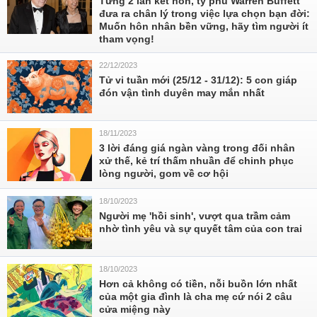
Từng 2 lần kết hôn, tỷ phú Warren Buffett
đưa ra chân lý trong việc lựa chọn bạn đời:
Muốn hôn nhân bền vững, hãy tìm người ít
tham vọng!
22/12/2023
Tử vi tuần mới (25/12 - 31/12): 5 con giáp
đón vận tình duyên may mắn nhất
18/11/2023
3 lời đáng giá ngàn vàng trong đối nhân
xử thế, kẻ trí thấm nhuần để chinh phục
lòng người, gom về cơ hội
18/10/2023
Người mẹ 'hồi sinh', vượt qua trầm cảm
nhờ tình yêu và sự quyết tâm của con trai
18/10/2023
Hơn cả không có tiền, nỗi buồn lớn nhất
của một gia đình là cha mẹ cứ nói 2 câu
cửa miệng này