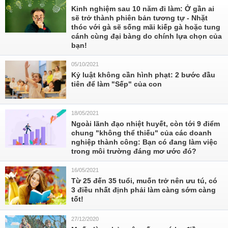
Kinh nghiệm sau 10 năm đi làm: Ở gần ai
sẽ trở thành phiên bản tương tự - Nhặt
thóc với gà sẽ sống mãi kiếp gà hoặc tung
cánh cùng đại bàng do chính lựa chọn của
bạn!
05/10/2021
Kỷ luật không cần hình phạt: 2 bước đầu
tiên để làm "Sếp" của con
18/05/2021
Ngoài lãnh đạo nhiệt huyết, còn tới 9 điểm
chung "không thể thiếu" của các doanh
nghiệp thành công: Bạn có đang làm việc
trong môi trường đáng mơ ước đó?
16/05/2021
Từ 25 đến 35 tuổi, muốn trở nên ưu tú, có
3 điều nhất định phải làm càng sớm càng
tốt!
27/12/2020