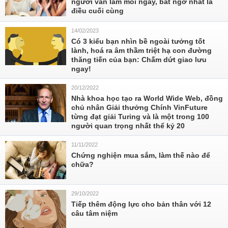
người vẫn làm mỗi ngày, bất ngờ nhất là
điều cuối cùng
14/02/2023
Có 3 kiểu bạn nhìn bề ngoài tưởng tốt
lành, hoá ra âm thầm triệt hạ con đường
thăng tiến của bạn: Chấm dứt giao lưu
ngay!
20/12/2022
Nhà khoa học tạo ra World Wide Web, đồng
chủ nhân Giải thưởng Chính VinFuture
từng đạt giải Turing và là một trong 100
người quan trọng nhất thể kỷ 20
11/11/2022
Chứng nghiện mua sắm, làm thế nào để
chữa?
29/10/2022
Tiếp thêm động lực cho bản thân với 12
câu tâm niệm