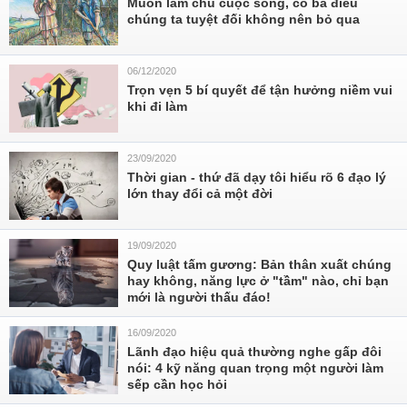
Muốn làm chủ cuộc sống, có ba điều
chúng ta tuyệt đối không nên bỏ qua
06/12/2020
Trọn vẹn 5 bí quyết để tận hưởng niềm vui
khi đi làm
23/09/2020
Thời gian - thứ đã dạy tôi hiểu rõ 6 đạo lý
lớn thay đổi cả một đời
19/09/2020
Quy luật tấm gương: Bản thân xuất chúng
hay không, năng lực ở "tầm" nào, chỉ bạn
mới là người thấu đáo!
16/09/2020
Lãnh đạo hiệu quả thường nghe gấp đôi
nói: 4 kỹ năng quan trọng một người làm
sếp cần học hỏi