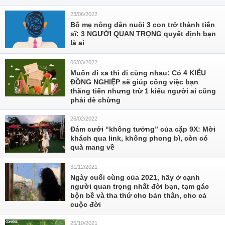
23/06/2022
Bố mẹ nông dân nuôi 3 con trở thành tiến
sĩ: 3 NGƯỜI QUAN TRỌNG quyết định bạn
là ai
06/03/2022
Muốn đi xa thì đi cùng nhau: Có 4 KIỂU
ĐỒNG NGHIỆP sẽ giúp công việc bạn
thăng tiến nhưng trừ 1 kiểu người ai cũng
phải dè chừng
26/02/2022
Đám cưới “không tưởng” của cặp 9X: Mời
khách qua link, không phong bì, còn có
quà mang về
31/12/2021
Ngày cuối cùng của 2021, hãy ở cạnh
người quan trọng nhất đời bạn, tạm gác
bộn bề và tha thứ cho bản thân, cho cả
cuộc đời
25/10/2021