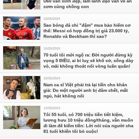
U60 vẫn xinh đẹp, làm lãnh đạo vẫn về ăn
cơm cùng chồng con
16/05/2024
Sao bóng đá chi "đậm" mua bảo hiểm cơ
thể: Messi có hợp đồng trị giá 23.000 tỷ,
Ronaldo và Beckham thì sao?
16/05/2024
70 tuổi tôi mới ngộ ra: Đời người đừng kỳ
vọng 5 ĐIỀU, ai bi luỵ sẽ khổ sở, sống dày
vò, mãi không thoát nổi vòng luẩn quẩn!
16/05/2024
Nam ca sĩ Việt phải trả lại tiền cho khán
giả: Do một người anh bị đâm chết, mất
ngủ, hát không nổi
15/05/2024
Tôi 55 tuổi, có 700 triệu tiền tiết kiệm,
lương hưu 10 triệu đồng/tháng, vẫn muốn
đi làm để kiếm tiền: Lời nói của người cha
81 tuổi khiến tôi bỏ cuộc!