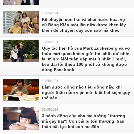
10/05/2024
Kể chuyện con trai và chai nước hoa, vợ
cũ Bằng Kiều một lần nữa được khen lấy
khen để chuyện dạy con sao mà khéo
10/05/2024
Quy tắc hẹn hò của Mark Zuckerberg và vợ
thủa mới quen khiến giới trẻ ‘chột dạ’ nhìn
lại mình: Mỗi tuần gặp mặt ít nhất 1 buổi,
kéo dài tối thiểu 100 phút và không được
dùng Facebook
10/05/2024
Làm được đồng nào tiêu đồng nấy, khi
người thân nằm viện mới biết tiết kiệm quý
thế nào
07/05/2024
3 hành động của cha mẹ tưởng "thương
mà gây hại": Con cái bị tổn thương, bản
thân bất lực khi con hư đốn