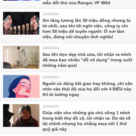
mẫu đối thủ của Ranger, VF Wild
21/04/2024
Xin tăng lương lên 30 triệu đồng nhưng bị
từ chối, sau khi tôi nghỉ việc, công ty chi
hơn 50 triệu để tuyển người: Ở nơi làm
việc, đừng nói chuyện tình nghĩa!
18/04/2024
Sau khi dọn dẹp nhà cửa, tôi nhận ra mình
đã mua bao nhiêu “đồ vô dụng” trong suốt
những năm qua!
16/04/2024
Người có đáng kết giao hay không, chỉ cần
nhìn vào thái độ của họ đối với 4 ĐIỀU này
thì tỏ tường ngay
15/04/2024
Giúp việc cho những gia chủ sống 1 mình
trong biệt thự đồ sộ, tôi nhận ra: Dư dả về
tài chính nhưng họ chẳng mua nổi 1 thứ
quý giá này