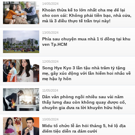
14/05/2024
Khoản thừa kế to lớn nhất cha mẹ để lại
cho con cái: Không phải tiền bạc, nhà cửa,
mà là 3 điều thực tế trần trụi này!
13/05/2024
Phía sau chuyện mua nhà 1 tỉ đồng tại khu
ven Tp.HCM
12/05/2024
Song Hye Kyo 3 lần tậu nhà trăm tỷ tặng
mẹ, gây xúc động với lần hiếm hoi nhắc về
mẹ hậu ly hôn
11/05/2024
Dân văn phòng ngồi nhiều sau vài năm
thấy lưng đau còn không quay được cổ,
chuyên gia đưa ra lời khuyên hữu hiệu
10/05/2024
Midu tổ chức lễ ăn hỏi tháng 5, hé lộ địa
điểm tiệc diễn ra đám cưới