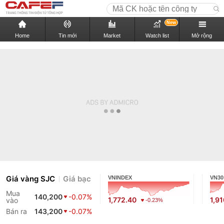
New
Home
Tin mới
Market
Watch list
Mở rộng
Giá vàng SJC
Giá bạc
VNINDEX
VN30
Mua
140,200
-0.07%
1,772.40
1,9
vào
-0.23%
Bán ra
143,200
-0.07%