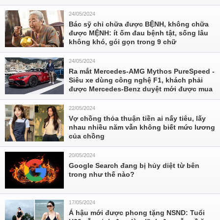
24/05/2024
Bác sỹ chỉ chữa được BỆNH, không chữa
được MỆNH: ít ốm đau bệnh tật, sống lâu
không khó, gói gọn trong 9 chữ
24/05/2024
Ra mắt Mercedes-AMG Mythos PureSpeed -
Siêu xe dùng công nghệ F1, khách phải
được Mercedes-Benz duyệt mới được mua
22/05/2024
Vợ chồng thỏa thuận tiền ai nấy tiêu, lấy
nhau nhiều năm vẫn không biết mức lương
của chồng
20/05/2024
Google Search đang bị hủy diệt từ bên
trong như thế nào?
17/05/2024
Á hậu mới được phong tặng NSND: Tuổi