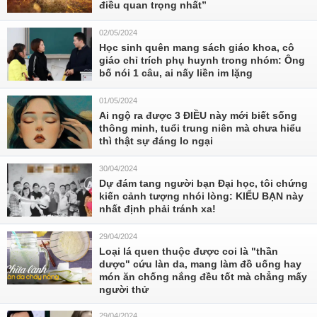
điều quan trọng nhất”
02/05/2024
Học sinh quên mang sách giáo khoa, cô
giáo chỉ trích phụ huynh trong nhóm: Ông
bố nói 1 câu, ai nấy liền im lặng
01/05/2024
Ai ngộ ra được 3 ĐIỀU này mới biết sống
thông minh, tuổi trung niên mà chưa hiểu
thì thật sự đáng lo ngại
30/04/2024
Dự đám tang người bạn Đại học, tôi chứng
kiến cảnh tượng nhói lòng: KIỂU BẠN này
nhất định phải tránh xa!
29/04/2024
Loại lá quen thuộc được coi là "thần
dược" cứu làn da, mang làm đồ uống hay
món ăn chống nắng đều tốt mà chẳng mấy
người thử
29/04/2024