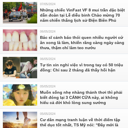
07/05/2024
Những chiếc VinFast VF 8 mui trần đặc biệt
dẫn đoàn tại Lễ diễu binh Chào mừng 70
năm chiến thắng lịch sử Điện Biên Phủ
06/05/2024
Bác sĩ cảnh báo thói quen nhiều người cứ
ăn xong là làm, khiến răng càng ngày càng
thưa, thậm chí làm teo nướu
06/05/2024
Tự tin xin nghỉ việc vì trong tay có 50 triệu
đồng: Chỉ sau 2 tháng đã thấy hối hận
05/05/2024
Muốn sống nhẹ nhàng thảnh thơi thì phải
biết đóng lại 3 CÁNH CỬA này, ai không
hiểu cả đời khó lòng sung sướng
05/05/2024
Cư dân mạng tranh luận về thời điểm tập
thể dục tốt nhất, TS Mỹ nói: “Đây mới là