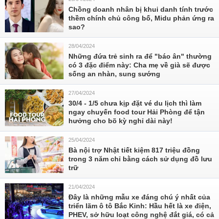
Chồng doanh nhân bị khui danh tính trước
thềm chính chủ công bố, Midu phản ứng ra
sao?
28/04/2024
Những đứa trẻ sinh ra để "báo ân" thường
có 3 đặc điểm này: Cha mẹ về già sẽ được
sống an nhàn, sung sướng
27/04/2024
30/4 - 1/5 chưa kịp đặt vé du lịch thì làm
ngay chuyến food tour Hải Phòng để tận
hưởng cho bõ kỳ nghỉ dài này!
25/04/2024
Bà nội trợ Nhật tiết kiệm 817 triệu đồng
trong 3 năm chỉ bằng cách sử dụng đồ lưu
trữ
21/04/2024
Đây là những mẫu xe đáng chú ý nhất của
triển lãm ô tô Bắc Kinh: Hầu hết là xe điện,
PHEV, sở hữu loạt công nghệ đắt giá, có cả