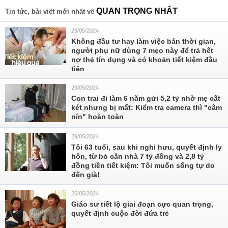
QUAN TRỌNG NHẤT
Tin tức, bài viết mới nhất về
29/05/2024
Không đầu tư hay làm việc bán thời gian,
người phụ nữ dùng 7 mẹo này để trả hết
nợ thẻ tín dụng và có khoản tiết kiệm đầu
tiên
29/05/2024
Con trai đi làm 6 năm gửi 5,2 tỷ nhờ mẹ cất
két nhưng bị mất: Kiểm tra camera thì "câm
nín" hoàn toàn
29/05/2024
Tôi 63 tuổi, sau khi nghỉ hưu, quyết định ly
hôn, từ bỏ căn nhà 7 tỷ đồng và 2,8 tỷ
đồng tiền tiết kiệm: Tôi muốn sống tự do
đến già!
26/05/2024
Giáo sư tiết lộ giai đoạn cực quan trọng,
quyết định cuộc đời đứa trẻ