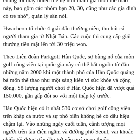
chúng tôi thấy nhiều thế hệ hơn tham gia môn thể thao
này, bao gồm các nhóm bạn 20, 30, cũng như các gia đình
có trẻ nhỏ”, quản lý sân nói.
Hwacheon tổ chức 4 giải đấu thường niên, thu hút cả
người tham gia từ Nhật Bản. Các cuộc thi cung cấp giải
thưởng tiền mặt lên tới 30 triệu won.
Theo Liên đoàn Parkgolf Hàn Quốc, sự bùng nổ của môn
golf công viên tại quốc gia này có thể bắt nguồn từ đầu
những năm 2000 khi một thành phố của Hàn Quốc quảng
bá môn thể thao như một sáng kiến vì sức khỏe và cộng
đồng. Số lượng người chơi ở Hàn Quốc hiện đã vượt quá
150.000, gần gấp đôi so với một thập kỷ trước.
Hàn Quốc hiện có ít nhất 530 cơ sở chơi golf công viên
trên khắp cả nước và sự phổ biến không hề có dấu hiệu
chậm lại. Vào những ngày cuối tuần, cảnh tượng mọi
người trên tàu điện ngầm và đường phố Seoul, vai khoác
chiếc túi đựng gậy dần trở nên quá quen thuộc.