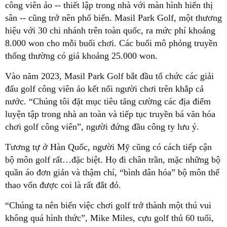
công viên ảo -- thiết lập trong nhà với màn hình hiển thị
sân -- cũng trở nên phổ biến. Masil Park Golf, một thương
hiệu với 30 chi nhánh trên toàn quốc, ra mức phí khoảng
8.000 won cho mỗi buổi chơi. Các buổi mô phỏng truyền
thống thường có giá khoảng 25.000 won.
Vào năm 2023, Masil Park Golf bắt đầu tổ chức các giải
đấu golf công viên ảo kết nối người chơi trên khắp cả
nước. “Chúng tôi đặt mục tiêu tăng cường các địa điểm
luyện tập trong nhà an toàn và tiếp tục truyền bá văn hóa
chơi golf công viên”, người đứng đầu công ty lưu ý.
Tương tự ở Hàn Quốc, người Mỹ cũng có cách tiếp cận
bộ môn golf rất…đặc biệt. Họ đi chân trần, mặc những bộ
quần áo đơn giản và thậm chí, “bình dân hóa” bộ môn thể
thao vốn được coi là rất đắt đỏ.
“Chúng ta nên biến việc chơi golf trở thành một thú vui
không quá hình thức”, Mike Miles, cựu golf thủ 60 tuổi,