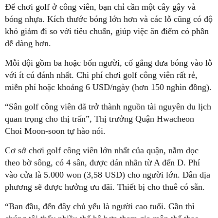
Để chơi golf ở công viên, bạn chỉ cần một cây gậy và
bóng nhựa. Kích thước bóng lớn hơn và các lỗ cũng có độ
khó giảm đi so với tiêu chuẩn, giúp việc ăn điểm có phần
dễ dàng hơn.
Mỗi đội gồm ba hoặc bốn người, cố gắng đưa bóng vào lỗ
với ít cú đánh nhất. Chi phí chơi golf công viên rất rẻ,
miễn phí hoặc khoảng 6 USD/ngày (hơn 150 nghìn đồng).
“Sân golf công viên đã trở thành nguồn tài nguyên du lịch
quan trọng cho thị trấn”, Thị trưởng Quận Hwacheon
Choi Moon-soon tự hào nói.
Cơ sở chơi golf công viên lớn nhất của quận, nằm dọc
theo bờ sông, có 4 sân, được dán nhãn từ A đến D. Phí
vào cửa là 5.000 won (3,58 USD) cho người lớn. Dân địa
phương sẽ được hưởng ưu đãi. Thiết bị cho thuê có sẵn.
“Ban đầu, đến đây chủ yếu là người cao tuổi. Gần thì