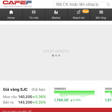
New
Home
Tin mới
Market
Watch list
Mở rộng
Giá vàng SJC
Giá bạc
VNINDEX
VN30
Mua vào
140,200
0.36%
1,768.06
1,91
0.19%
Bán ra
143,200
0.35%