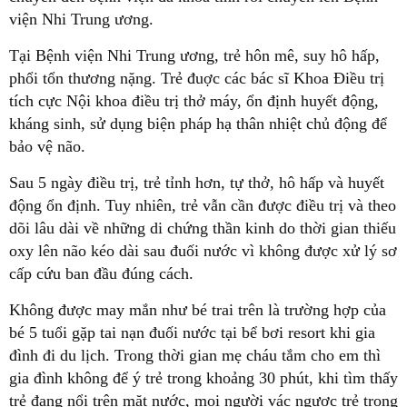
viện Nhi Trung ương.
Tại Bệnh viện Nhi Trung ương, trẻ hôn mê, suy hô hấp,
phổi tổn thương nặng. Trẻ đuợc các bác sĩ Khoa Điều trị
tích cực Nội khoa điều trị thở máy, ổn định huyết động,
kháng sinh, sử dụng biện pháp hạ thân nhiệt chủ động để
bảo vệ não.
Sau 5 ngày điều trị, trẻ tỉnh hơn, tự thở, hô hấp và huyết
động ổn định. Tuy nhiên, trẻ vẫn cần được điều trị và theo
dõi lâu dài về những di chứng thần kinh do thời gian thiếu
oxy lên não kéo dài sau đuối nước vì không được xử lý sơ
cấp cứu ban đầu đúng cách.
Không được may mắn như bé trai trên là trường hợp của
bé 5 tuổi gặp tai nạn đuối nước tại bể bơi resort khi gia
đình đi du lịch. Trong thời gian mẹ cháu tắm cho em thì
gia đình không để ý trẻ trong khoảng 30 phút, khi tìm thấy
trẻ đang nổi trên mặt nước, mọi người vác ngược trẻ trong