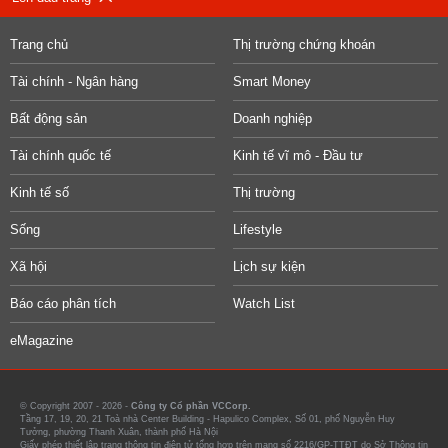
Trang chủ
Thị trường chứng khoán
Tài chính - Ngân hàng
Smart Money
Bất động sản
Doanh nghiệp
Tài chính quốc tế
Kinh tế vĩ mô - Đầu tư
Kinh tế số
Thị trường
Sống
Lifestyle
Xã hội
Lịch sự kiện
Báo cáo phân tích
Watch List
eMagazine
© Copyright 2007 - 2026 -
Công ty Cổ phần VCCorp.
Tầng 17, 19, 20, 21 Toà nhà Center Building - Hapulico Complex, Số 01, phố Nguyễn Huy
Tưởng, phường Thanh Xuân, thành phố Hà Nội
Giấy phép thiết lập trang thông tin điện tử tổng hợp trên mạng số 2216/GP-TTĐT do Sở Thông tin