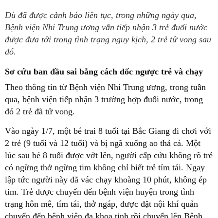
Dù đã được cảnh báo liên tục, trong những ngày qua,
Bệnh viện Nhi Trung ương vẫn tiếp nhận 3 trẻ đuổi nước
được đưa tới trong tình trạng nguy kịch, 2 trẻ tử vong sau
đó.
Sơ cứu ban đầu sai bằng cách dốc ngược trẻ và chạy
Theo thông tin từ Bệnh viện Nhi Trung ương, trong tuần
qua, bệnh viện tiếp nhận 3 trường hợp đuối nước, trong
đó 2 trẻ đã tử vong.
Vào ngày 1/7, một bé trai 8 tuổi tại Bắc Giang đi chơi với
2 trẻ (9 tuổi và 12 tuổi) và bị ngã xuống ao thả cá. Một
lúc sau bé 8 tuổi được vớt lên, người cấp cứu không rõ trẻ
có ngừng thở ngừng tim không chỉ biết trẻ tím tái. Ngay
lập tức người này đã vác chạy khoàng 10 phút, không ép
tim. Trẻ được chuyển đến bệnh viện huyện trong tình
trạng hôn mê, tím tái, thở ngáp, được đặt nội khí quản
chuyển đến bệnh viện đa khoa tỉnh rồi chuyển lên Bệnh