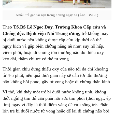
Nhiều trẻ gặp tai nạn trong những ngày hè (Ảnh: BVCC)
Theo
TS.BS Lê Ngọc Duy, Trưởng Khoa Cấp cứu và
Chống độc, Bệnh viện Nhi Trung ương
, trẻ không may
bị đuối nước nếu không được cấp cứu kịp thời có thể
nguy kịch và gặp biến chứng nặng nề như: suy hô hấp,
viêm phổi, hoặc di chứng tổn thương não do thiếu oxy
kéo dài, thậm chí trẻ có thể tử vong.
Thời gian chịu đựng thiếu oxy của não tối đa chỉ khoảng
từ 4-5 phút, nếu quá thời gian này sẽ dẫn tới tổn thương
não không hồi phục, gây tử vong hoặc di chứng thần kinh.
Vì thế, khi thấy một trẻ bị đuối nước không tỉnh, không
thở, ngừng tim thì cần phải hồi sức tim phổi (thổi ngạt, ép
tim) ngay vì đây là thời điểm vàng để cứu sống trẻ. Phần
lớn trẻ bị đuối nước tử vong hoặc để lại di chứng não bởi