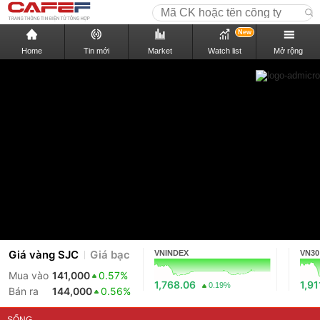
New
Home
Tin mới
Market
Watch list
Mở rộng
Giá vàng SJC
Giá bạc
VNINDEX
VN30
Mua vào
141,000
0.57%
1,768.06
1,91
0.19%
Bán ra
144,000
0.56%