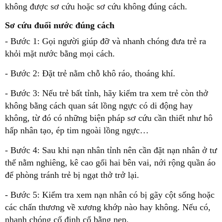
không được sơ cứu hoặc sơ cứu không đúng cách.
Sơ cứu đuối nước đúng cách
- Bước 1: Gọi người giúp đỡ và nhanh chóng đưa trẻ ra
khỏi mặt nước bằng mọi cách.
- Bước 2: Đặt trẻ nằm chỗ khô ráo, thoáng khí.
- Bước 3: Nếu trẻ bất tỉnh, hãy kiểm tra xem trẻ còn thở
không bằng cách quan sát lồng ngực có di động hay
không, từ đó có những biện pháp sơ cứu cần thiết như hô
hấp nhân tạo, ép tim ngoài lồng ngực…
- Bước 4: Sau khi nạn nhân tỉnh nên cần đặt nạn nhân ở tư
thế nằm nghiêng, kê cao gối hai bên vai, nới rộng quần áo
để phòng tránh trẻ bị ngạt thở trở lại.
- Bước 5: Kiểm tra xem nạn nhân có bị gãy cột sống hoặc
các chấn thương về xương khớp nào hay không. Nếu có,
nhanh chóng cố định cổ bằng nẹp.