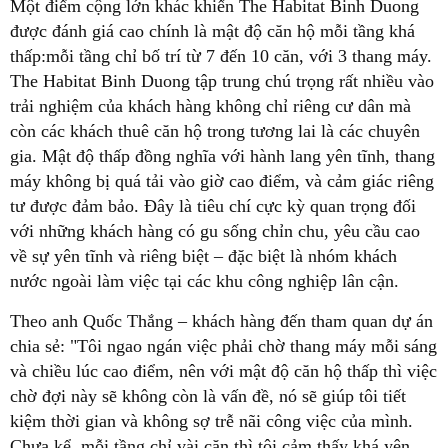
Một điểm cộng lớn khác khiến The Habitat Binh Duong
được đánh giá cao chính là mật độ căn hộ mỗi tầng khá
thấp:mỗi tầng chỉ bố trí từ 7 đến 10 căn, với 3 thang máy.
The Habitat Binh Duong tập trung chú trọng rất nhiều vào
trải nghiệm của khách hàng không chỉ riêng cư dân mà
còn các khách thuê căn hộ trong tương lai là các chuyên
gia. Mật độ thấp đồng nghĩa với hành lang yên tĩnh, thang
máy không bị quá tải vào giờ cao điểm, và cảm giác riêng
tư được đảm bảo. Đây là tiêu chí cực kỳ quan trọng đối
với những khách hàng có gu sống chỉn chu, yêu cầu cao
về sự yên tĩnh và riêng biệt – đặc biệt là nhóm khách
nước ngoài làm việc tại các khu công nghiệp lân cận.
Theo anh Quốc Thắng – khách hàng đến tham quan dự án
chia sẻ: "Tôi ngao ngán việc phải chờ thang máy mỗi sáng
và chiều lúc cao điểm, nên với mật độ căn hộ thấp thì việc
chờ đợi này sẽ không còn là vấn đề, nó sẽ giúp tôi tiết
kiệm thời gian và không sợ trễ nãi công việc của mình.
Chưa kể, mỗi tầng chỉ vài căn thì tôi cảm thấy khá yên