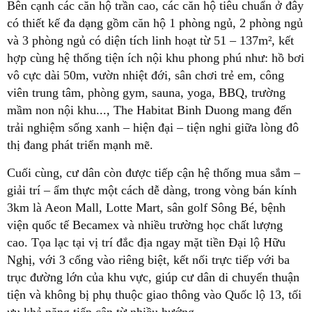
Bên cạnh các căn hộ trần cao, các căn hộ tiêu chuẩn ở đây
có thiết kế đa dạng gồm căn hộ 1 phòng ngủ, 2 phòng ngủ
và 3 phòng ngủ có diện tích linh hoạt từ 51 – 137m², kết
hợp cùng hệ thống tiện ích nội khu phong phú như: hồ bơi
vô cực dài 50m, vườn nhiệt đới, sân chơi trẻ em, công
viên trung tâm, phòng gym, sauna, yoga, BBQ, trường
mầm non nội khu..., The Habitat Binh Duong mang đến
trải nghiệm sống xanh – hiện đại – tiện nghi giữa lòng đô
thị đang phát triển mạnh mẽ.
Cuối cùng, cư dân còn được tiếp cận hệ thống mua sắm –
giải trí – ẩm thực một cách dễ dàng, trong vòng bán kính
3km là Aeon Mall, Lotte Mart, sân golf Sông Bé, bệnh
viện quốc tế Becamex và nhiều trường học chất lượng
cao. Tọa lạc tại vị trí đắc địa ngay mặt tiền Đại lộ Hữu
Nghị, với 3 cổng vào riêng biệt, kết nối trực tiếp với ba
trục đường lớn của khu vực, giúp cư dân di chuyển thuận
tiện và không bị phụ thuộc giao thông vào Quốc lộ 13, tối