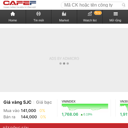
New
Home
Tin mới
Market
Watch list
Mở rộng
Giá vàng SJC
Giá bạc
VNINDEX
VN30
Mua vào
141,000
0%
1,768.06
1,91
0.19%
Bán ra
144,000
0%