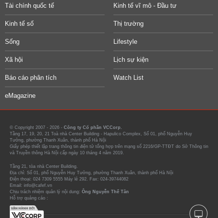
Tài chính quốc tế
Kinh tế vĩ mô - Đầu tư
Kinh tế số
Thị trường
Sống
Lifestyle
Xã hội
Lịch sự kiện
Báo cáo phân tích
Watch List
eMagazine
© Copyright 2007 - 2026 -
Công ty Cổ phần VCCorp.
Tầng 17, 19, 20, 21 Toà nhà Center Building - Hapulico Complex, Số 01, phố Nguyễn Huy
Tưởng, phường Thanh Xuân, thành phố Hà Nội
Giấy phép thiết lập trang thông tin điện tử tổng hợp trên mạng số 2216/GP-TTĐT do Sở Thông tin
và Truyền thông Hà Nội cấp ngày 10 tháng 4 năm 2019.
Tầng 21, tòa nhà Center Building.
Địa chỉ: Số 01, phố Nguyễn Huy Tưởng, phường Thanh Xuân, thành phố Hà Nội
Điện thoại: 024 7309 5555 Máy lẻ 292. Fax: 024-39744082
Email: info@cafef.vn
Chịu trách nhiệm quản lý nội dung:
Ông Nguyễn Thế Tân
Hỗ trợ quảng cáo :