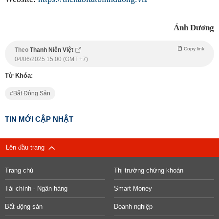
Ánh Dương
Copy link
Theo
Thanh Niên Việt
04/06/2025 15:00 (GMT +7)
Từ Khóa:
Bất Động Sản
TIN MỚI CẬP NHẬT
Lên đầu trang
Trang chủ
Thị trường chứng khoán
Tài chính - Ngân hàng
Smart Money
Bất động sản
Doanh nghiệp