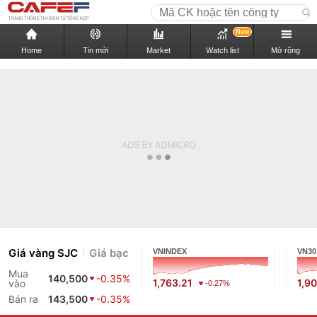
New
Home
Tin mới
Market
Watch list
Mở rộng
Giá vàng SJC
Giá bạc
VNINDEX
VN30
Mua
140,500
-0.35%
1,763.21
1,9
vào
-0.27%
Bán ra
143,500
-0.35%