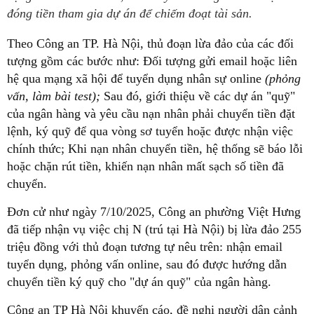
đóng tiền tham gia dự án để chiếm đoạt tài sản.
Theo Công an TP. Hà Nội, thủ đoạn lừa đảo của các đối
tượng gồm các bước như:
Đối tượng gửi email hoặc liên
hệ qua mạng xã hội để tuyển dụng nhân sự online
(phỏng
vấn, làm bài test);
Sau đó, giới thiệu về các dự án "quỹ"
của ngân hàng và yêu cầu nạn nhân phải chuyển tiền đặt
lệnh, ký quỹ để qua vòng sơ tuyển hoặc được nhận việc
chính thức; Khi nạn nhân chuyển tiền, hệ thống sẽ báo lỗi
hoặc chặn rút tiền, khiến nạn nhân mất sạch số tiền đã
chuyển.
Đơn cử như ngày 7/10/2025, Công an phường Việt Hưng
đã tiếp nhận vụ việc chị N (trú tại Hà Nội) bị lừa đảo 255
triệu đồng với thủ đoạn tương tự nêu trên: nhận email
tuyển dụng, phỏng vấn online, sau đó được hướng dẫn
chuyển tiền ký quỹ cho "dự án quỹ" của ngân hàng.
Công an TP Hà Nội khuyến cáo, đề nghị người dân cảnh