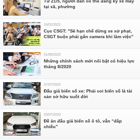
Từ 21/5, người dân có thể đăng ký xe máy
tại xã, phường
16/02/2022
Cục CSGT: "Sẽ hạn chế dừng xe xử phạt,
CSGT buộc phải gắn camera khi làm việc"
01/08/2020
Những chính sách mới nổi bật có hiệu lực
tháng 8/2020
07/07/2020
Đấu giá biển số xe: Phải coi biển số là tài
sản sở hữu suốt đời
03/07/2020
Đề án đấu giá biển số ô tô, vẫn “đắp
chiếu”