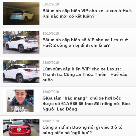
01/12/2019
Bất minh cấp biển VIP cho xe Lexus ở Huế:
Khi nào mới có kết luận?
13/10/2019
Bất minh cấp biển số VIP cho xe Lexus ở
Huế: 2 công an bị đình chỉ là ai?
23/09/2019
Lùm xùm cấp biển 'VIP' cho xe Lexus:
Thanh tra Công an Thừa Thiên - Huế vào
cuộc
18/09/2019
Giữa tâm "bão mạng", chủ xe hơi bốc
được số 61A 666.66 trao đổi riêng với Báo
Người Lao Động
18/09/2019
Công an Bình Dương nói gì việc 3 ô tô
cùng biển số ‘ngũ lục’?