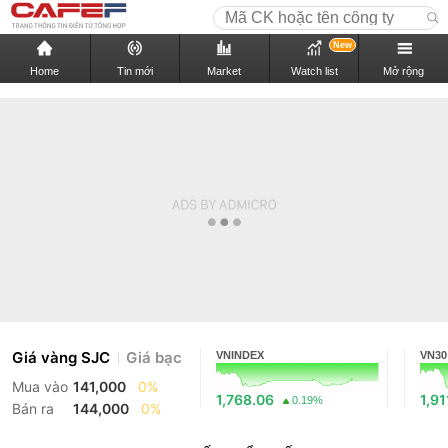
New
Home
Tin mới
Market
Watch list
Mở rộng
Giá vàng SJC
Giá bạc
VNINDEX
VN30
Mua vào
141,000
0%
1,768.06
1,91
0.19%
Bán ra
144,000
0%