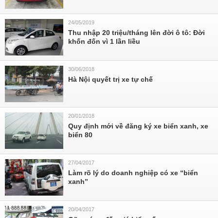
24/05/2019
Thu nhập 20 triệu/tháng lên đời ô tô: Đời
khốn đốn vì 1 lần liều
30/06/2018
Hà Nội quyết trị xe tự chế
20/01/2018
Quy định mới về đăng ký xe biển xanh, xe
biển 80
27/04/2017
Làm rõ lý do doanh nghiệp có xe “biển
xanh”
20/04/2017