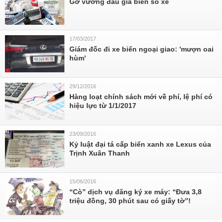
Gỡ vướng đấu giá biển số xe
17/03/2017
Giám đốc đi xe biển ngoại giao: 'mượn oai
hùm'
29/12/2016
Hàng loạt chính sách mới về phí, lệ phí có
hiệu lực từ 1/1/2017
23/09/2016
Kỷ luật đại tá cấp biển xanh xe Lexus của
Trịnh Xuân Thanh
15/06/2016
“Cò” dịch vụ đăng ký xe máy: “Đưa 3,8
triệu đồng, 30 phút sau có giấy tờ”!