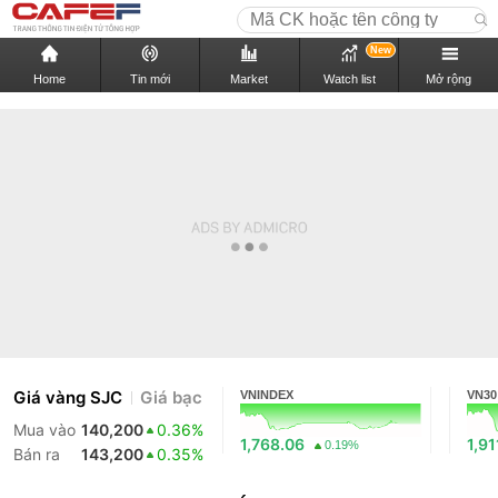
New
Home
Tin mới
Market
Watch list
Mở rộng
Giá vàng SJC
Giá bạc
VNINDEX
VN30
Mua vào
140,200
0.36%
1,768.06
1,91
0.19%
Bán ra
143,200
0.35%