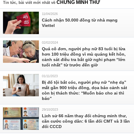
CHỨNG MINH THƯ
Tin tức, bài viết mới nhất về
11/04/2026
Cách nhận 50.000 đồng từ nhà mạng
Viettel
02/02/2024
Quá cô đơn, người phụ nữ 83 tuổi bị lừa
hơn 100 triệu đồng vì mù quáng kết hôn,
cảnh sát điều tra bắt giữ nghi phạm “lớn
tuổi nhất” từ trước đến giờ
01/11/2023
Bị đổ tội bắt cóc, người phụ nữ “nhẹ dạ”
mất gần 900 triệu đồng, dọa báo cảnh sát
còn bị thách thức: “Muốn báo cho ai thì
báo”
29/10/2023
Lịch sử 66 năm thay đổi chứng minh thư,
căn cước công dân: 6 lần đổi CMT và 3 lần
đổi CCCD