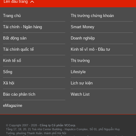
Lên đầu trang
Trang chủ
Thị trường chứng khoán
Tài chính - Ngân hàng
Smart Money
Bất động sản
Doanh nghiệp
Tài chính quốc tế
Kinh tế vĩ mô - Đầu tư
Kinh tế số
Thị trường
Sống
Lifestyle
Xã hội
Lịch sự kiện
Báo cáo phân tích
Watch List
eMagazine
© Copyright 2007 - 2026 -
Công ty Cổ phần VCCorp.
Tầng 17, 19, 20, 21 Toà nhà Center Building - Hapulico Complex, Số 01, phố Nguyễn Huy
Tưởng, phường Thanh Xuân, thành phố Hà Nội