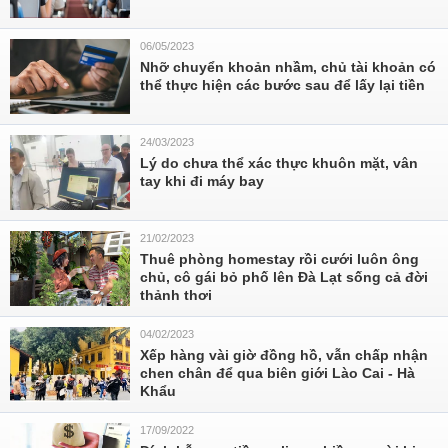
06/05/2023
Nhỡ chuyển khoản nhầm, chủ tài khoản có
thể thực hiện các bước sau để lấy lại tiền
24/03/2023
Lý do chưa thể xác thực khuôn mặt, vân
tay khi đi máy bay
21/02/2023
Thuê phòng homestay rồi cưới luôn ông
chủ, cô gái bỏ phố lên Đà Lạt sống cả đời
thảnh thơi
04/02/2023
Xếp hàng vài giờ đồng hồ, vẫn chấp nhận
chen chân để qua biên giới Lào Cai - Hà
Khẩu
17/09/2022