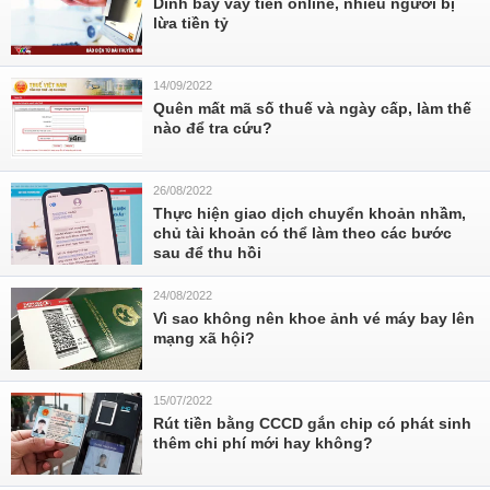
Dính bẫy vay tiền online, nhiều người bị
lừa tiền tỷ
14/09/2022
Quên mất mã số thuế và ngày cấp, làm thế
nào để tra cứu?
26/08/2022
Thực hiện giao dịch chuyển khoản nhầm,
chủ tài khoản có thể làm theo các bước
sau để thu hồi
24/08/2022
Vì sao không nên khoe ảnh vé máy bay lên
mạng xã hội?
15/07/2022
Rút tiền bằng CCCD gắn chip có phát sinh
thêm chi phí mới hay không?