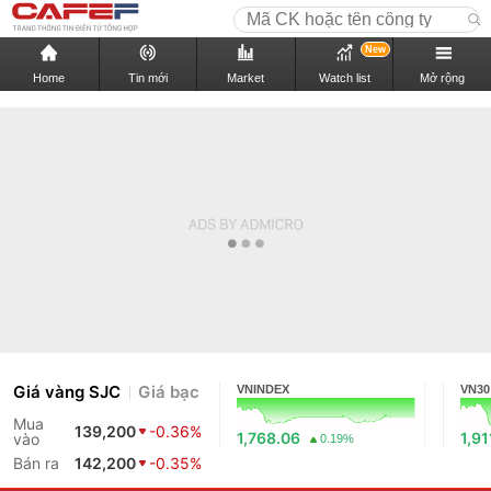
New
Home
Tin mới
Market
Watch list
Mở rộng
Giá vàng SJC
Giá bạc
VNINDEX
VN30
Mua
139,200
-0.36%
1,768.06
1,91
vào
0.19%
Bán ra
142,200
-0.35%