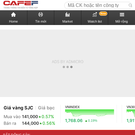
New
Home
Tin mới
Market
Watch list
Mở rộng
Giá vàng SJC
Giá bạc
VNINDEX
VN30
Mua vào
141,000
0.57%
1,768.06
1,91
0.19%
Bán ra
144,000
0.56%