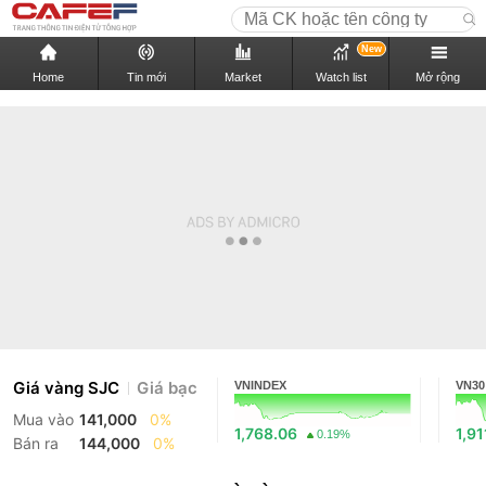
New
Home
Tin mới
Market
Watch list
Mở rộng
Giá vàng SJC
Giá bạc
VNINDEX
VN30
Mua vào
141,000
0%
1,768.06
1,91
0.19%
Bán ra
144,000
0%