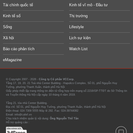
Tài chính quốc tế
Kinh tế vĩ mô - Đầu tư
Kinh tế số
Thị trường
Sống
Lifestyle
Xã hội
Lịch sự kiện
Báo cáo phân tích
Watch List
eMagazine
© Copyright 2007 - 2026 -
Công ty Cổ phần VCCorp.
Tầng 17, 19, 20, 21 Toà nhà Center Building - Hapulico Complex, Số 01, phố Nguyễn Huy
Tưởng, phường Thanh Xuân, thành phố Hà Nội
Giấy phép thiết lập trang thông tin điện tử tổng hợp trên mạng số 2216/GP-TTĐT do Sở Thông tin
và Truyền thông Hà Nội cấp ngày 10 tháng 4 năm 2019.
Tầng 21, tòa nhà Center Building.
Địa chỉ: Số 01, phố Nguyễn Huy Tưởng, phường Thanh Xuân, thành phố Hà Nội
Điện thoại: 024 7309 5555 Máy lẻ 292. Fax: 024-39744082
Email: info@cafef.vn
Chịu trách nhiệm quản lý nội dung:
Ông Nguyễn Thế Tân
Hỗ trợ quảng cáo :