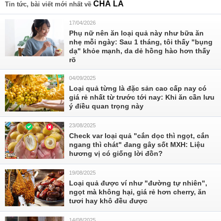
CHÀ LÀ
Tin tức, bài viết mới nhất về
17/04/2026
Phụ nữ nên ăn loại quả này như bữa ăn
nhẹ mỗi ngày: Sau 1 tháng, tôi thấy "bụng
dạ" khỏe mạnh, da dẻ hồng hào hơn thấy
rõ
04/09/2025
Loại quả từng là đặc sản cao cấp nay có
giá rẻ nhất từ trước tới nay: Khi ăn cần lưu
ý điều quan trọng này
23/08/2025
Check var loại quả "cắn dọc thì ngọt, cắn
ngang thì chát" đang gây sốt MXH: Liệu
hương vị có giống lời đồn?
19/08/2025
Loại quả được ví như "đường tự nhiên",
ngọt mà không hại, giá rẻ hơn cherry, ăn
tươi hay khô đều được
14/08/2025