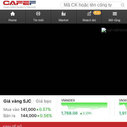
New
Home
Tin mới
Market
Watch list
Mở rộng
Giá vàng SJC
Giá bạc
VNINDEX
VN30
Mua vào
141,000
0.57%
1,768.06
1,91
0.19%
Bán ra
144,000
0.56%