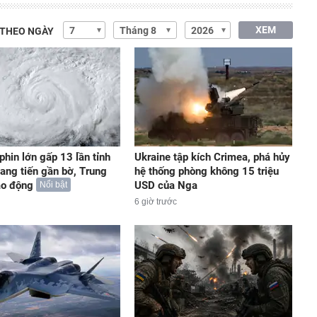
XEM
 THEO NGÀY
phin lớn gấp 13 lần tỉnh
Ukraine tập kích Crimea, phá hủy
iang tiến gần bờ, Trung
hệ thống phòng không 15 triệu
áo động
USD của Nga
Nổi bật
6 giờ trước