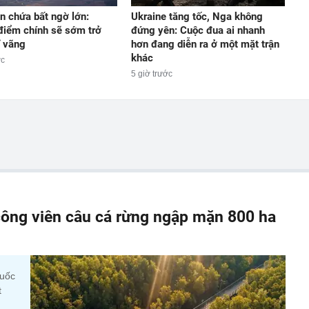
n chứa bất ngờ lớn:
Ukraine tăng tốc, Nga không
iểm chính sẽ sớm trở
đứng yên: Cuộc đua ai nhanh
ĩ vãng
hơn đang diễn ra ở một mặt trận
khác
ớc
5 giờ trước
ông viên câu cá rừng ngập mặn 800 ha
quốc
t