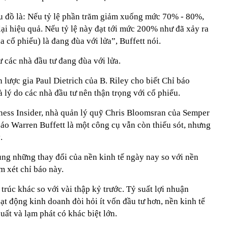
iểu đồ là: Nếu tỷ lệ phần trăm giảm xuống mức 70% - 80%,
ại hiệu quả. Nếu tỷ lệ này đạt tới mức 200% như đã xảy ra
cổ phiếu) là đang đùa với lửa”, Buffett nói.
 các nhà đầu tư đang đùa với lửa.
 lược gia Paul Dietrich của B. Riley cho biết Chỉ báo
à lý do các nhà đầu tư nên thận trọng với cổ phiếu.
ness Insider, nhà quản lý quỹ Chris Bloomsran của Semper
áo Warren Buffett là một công cụ vẫn còn thiếu sót, nhưng
.
ụng những thay đổi của nền kinh tế ngày nay so với nền
m xét chỉ báo này.
trúc khác so với vài thập kỷ trước. Tỷ suất lợi nhuận
t động kinh doanh đòi hỏi ít vốn đầu tư hơn, nền kinh tế
uất và lạm phát có khác biệt lớn.