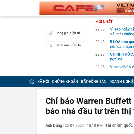
MỚI NHẤT!
22:56
Vì sao ngày c
Bảng giá điện tử
Vài mét vuông
22:48
5 LOẠI rau que
Danh mục đầu tư
nên cẩn thận 
22:28
CHÍNH THỨC: L
nghỉ hè
22:25
Vì sao đồ ăn 
22:07
Không cần tặn
huynh - giáo 
XÃ HỘI
CHỨNG KHOÁN
BẤT ĐỘNG SẢN
DOANH NGHIỆ
22:03
Ukraine tập k
của Nga
Chỉ báo Warren Buffett 
22:02
Nam NSND, Giá
vợ thiếu tá ké
báo nhà đầu tư trên th
21:51
Một ô tô biển
định: Riêng t
Tài chính quốc 
Anh Dũng
|
22-07-2024 - 15:18 PM
21:37
|
Tổng thống Tr
21:35
Du khách Tây: