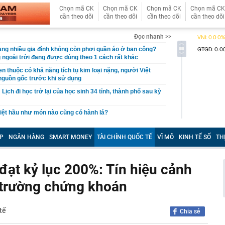
Chọn mã CK
Chọn mã CK
Chọn mã CK
Chọn mã CK
cần theo dõi
cần theo dõi
cần theo dõi
cần theo dõi
Đọc nhanh >>
àng nhiều gia đình không còn phơi quần áo ở ban công?
 ngoài trời đang được dùng theo 1 cách rất khác
n thuộc có khả năng tích tụ kim loại nặng, người Việt
nguồn gốc trước khi sử dụng
ịch đi học trở lại của học sinh 34 tỉnh, thành phố sau kỳ
Việt hầu như món nào cũng có hành lá?
g quà, 5 câu nói này đủ sức khiến mối quan hệ phụ
viên gắn bó khăng khít, con trẻ được hưởng lợi!
P
NGÂN HÀNG
SMART MONEY
TÀI CHÍNH QUỐC TẾ
VĨ MÔ
KINH TẾ SỐ
TH
ích Crimea, phá hủy hệ thống phòng không 15 triệu USD
đạt kỷ lục 200%: Tín hiệu cảnh
m đốc Nhà hát Chèo Quân đội mua ô tô tặng sinh nhật
m 12 tuổi
ị trường chứng khoán
 29A "dính" gần 100 lần phạt nguội do chạy quá tốc độ quy
háng 7/2026 vi phạm 21 lần
tế
ump bực bội vì lộ tin về kho đạn dược Mỹ
Chia sẻ
 Không khí tập thể dục sáng ở Việt Nam 'có tính gây