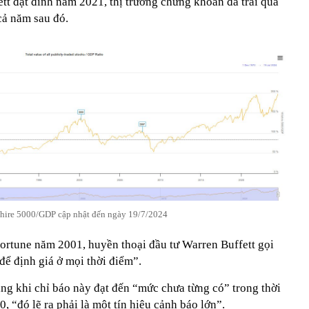
tt đạt đỉnh năm 2021, thị trường chứng khoán đã trải qua
cả năm sau đó.
shire 5000/GDP cập nhật đến ngày 19/7/2024
Fortune năm 2001, huyền thoại đầu tư Warren Buffett gọi
 để định giá ở mọi thời điểm”.
rằng khi chỉ báo này đạt đến “mức chưa từng có” trong thời
“đó lẽ ra phải là một tín hiệu cảnh báo lớn”.