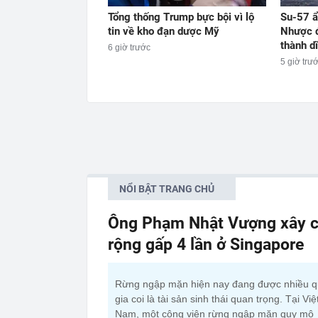
Tổng thống Trump bực bội vì lộ
Su-57 ẩ
tin về kho đạn dược Mỹ
Nhược đ
thành d
6 giờ trước
5 giờ trư
NỔI BẬT TRANG CHỦ
Ông Phạm Nhật Vượng xây c
rộng gấp 4 lần ở Singapore
Rừng ngập mặn hiện nay đang được nhiều 
gia coi là tài sản sinh thái quan trọng. Tại Việ
Nam, một công viên rừng ngập mặn quy mô