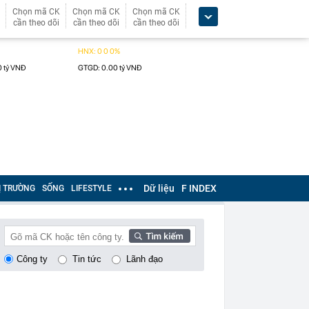
Chọn mã CK
Chọn mã CK
Chọn mã CK
cần theo dõi
cần theo dõi
cần theo dõi
Dữ liệu
F INDEX
Ị TRƯỜNG
SỐNG
LIFESTYLE
Công ty
Tin tức
Lãnh đạo