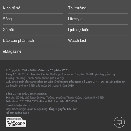
Kinh tế số
Thị trường
Sống
Lifestyle
Xã hội
Lịch sự kiện
Báo cáo phân tích
Watch List
eMagazine
© Copyright 2007 - 2026 -
Công ty Cổ phần VCCorp.
Tầng 17, 19, 20, 21 Toà nhà Center Building - Hapulico Complex, Số 01, phố Nguyễn Huy
Tưởng, phường Thanh Xuân, thành phố Hà Nội
Giấy phép thiết lập trang thông tin điện tử tổng hợp trên mạng số 2216/GP-TTĐT do Sở Thông tin
và Truyền thông Hà Nội cấp ngày 10 tháng 4 năm 2019.
Tầng 21, tòa nhà Center Building.
Địa chỉ: Số 01, phố Nguyễn Huy Tưởng, phường Thanh Xuân, thành phố Hà Nội
Điện thoại: 024 7309 5555 Máy lẻ 292. Fax: 024-39744082
Email: info@cafef.vn
Chịu trách nhiệm quản lý nội dung:
Ông Nguyễn Thế Tân
Hỗ trợ quảng cáo :