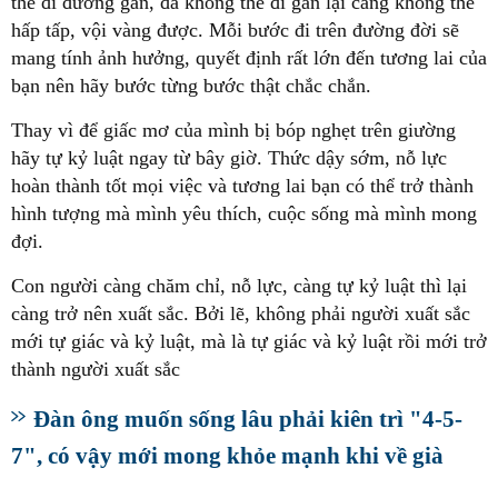
thể đi đường gần, đã không thể đi gần lại càng không thể
hấp tấp, vội vàng được. Mỗi bước đi trên đường đời sẽ
mang tính ảnh hưởng, quyết định rất lớn đến tương lai của
bạn nên hãy bước từng bước thật chắc chắn.
Thay vì để giấc mơ của mình bị bóp nghẹt trên giường
hãy tự kỷ luật ngay từ bây giờ. Thức dậy sớm, nỗ lực
hoàn thành tốt mọi việc và tương lai bạn có thể trở thành
hình tượng mà mình yêu thích, cuộc sống mà mình mong
đợi.
Con người càng chăm chỉ, nỗ lực, càng tự kỷ luật thì lại
càng trở nên xuất sắc. Bởi lẽ, không phải người xuất sắc
mới tự giác và kỷ luật, mà là tự giác và kỷ luật rồi mới trở
thành người xuất sắc
Đàn ông muốn sống lâu phải kiên trì "4-5-
7", có vậy mới mong khỏe mạnh khi về già