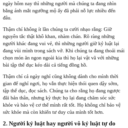
ngày hôm nay thì những người mà chúng ta đang nhìn
bằng ánh mắt ngưỡng mộ ấy đã phải nỗ lực nhiều đến
đâu.
Thậm chí không ít lần chúng ta cười nhạo rằng: Giữ
nguyên tắc thật khô khan, nhàm chán. Rõ ràng những
người khác đang vui vẻ, thì những người giữ kỷ luật lại
đang vùi mình trong sách vở. Khi chúng ta đang thoải mái
chọn món ăn ngon ngoài kia thì họ lại vật vã với những
bài tập thể dục kéo dài cả tiếng đồng hồ.
Thậm chí cả ngày nghỉ cũng không dành cho mình thời
gian để nghỉ ngơi, họ vẫn thực hiện thói quen dậy sớm,
tập thể dục, đọc sách. Chúng ta cho rằng họ đang ngược
đãi bản thân, nhưng kỳ thực họ lại đang chăm sóc sức
khỏe và bảo vệ cơ thể mình rất tốt. Họ không chỉ bảo vệ
sức khỏe mà còn khiến tư duy của mình tốt hơn.
2. Người kỷ luật hay người vô kỷ luật tự do