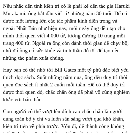
Nếu nhắc đến tính kiên trì có lẽ phải kể đến tác gia Haruki
Murakami, ông bắt đầu viết từ những năm 30 tuổi. Để có
được một lượng lớn các tác phẩm kinh điển trong và
ngoài Nhật Bản như hiện nay, mỗi ngày ông đều tạo cho
mình thói quen viết 4.000 từ, tương đương 10 trang mỗi
trang 400 từ. Ngoài ra ông còn dành thời gian để chạy bộ,
nhờ đó ông có sức khỏe và tinh thần đủ tốt để tạo nên
những tác phẩm xuất chúng.
Hay bạn có thể nhớ tới Bill Gates một tỷ phú đặc biệt yêu
thích đọc sách. Suốt những năm qua, ông đều duy trì thói
quen đọc sách ít nhất 2 cuốn mỗi tuần. Để có thể duy trì
được thói quen đó, chắc chắn ông đã phải vô cùng nghiêm
khắc với bản thân.
Con người có thể vượt lên đỉnh cao chắc chắn là người
dùng toàn bộ ý chí và luôn sẵn sàng vượt qua khó khăn,
kiên trì tiến về phía trước. Vốn dĩ, để thành công không