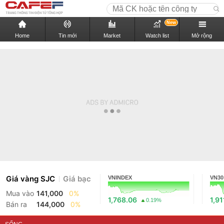
New
Home
Tin mới
Market
Watch list
Mở rộng
Giá vàng SJC
Giá bạc
VNINDEX
VN30
Mua vào
141,000
0%
1,768.06
1,91
0.19%
Bán ra
144,000
0%