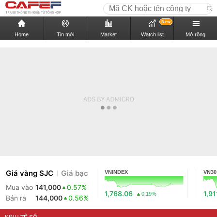
New
Home
Tin mới
Market
Watch list
Mở rộng
Giá vàng SJC
Giá bạc
VNINDEX
VN30
Mua vào
141,000
0.57%
1,768.06
1,91
0.19%
Bán ra
144,000
0.56%