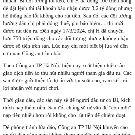
nhuận. Bị đối tượng lôi kéo, chị H đã đóng 100 triệu đồng
để đặt lệnh thì tài khoản báo nhận được 3,2 tỷ đồng nhưng
hệ thống báo lỗi không cho rút tiền. Sau đó, các đối tượng
hướng dẫn chị phải đóng thuế, phí bảo hiểm… thì mới
được rút tiền ra. Đến ngày 17/3/2024, chị H đã chuyển
hơn 750 triệu đồng cho các đối tượng nhưng không nhận
được số tiền trên sàn. Lúc này chị mới biết bị lừa và đến
cơ quan Công an trình báo.
Theo Công an TP Hà Nội, hiện nay xuất hiện nhiều sàn
giao dịch tiền ảo thu hút nhiều người tham gia đầu tư. Các
sàn được giới thiệu là dự án với lãi suất cao, cam kết trả
lợi nhuận với người chơi.
Thời gian đầu, các sàn này sẽ để người đầu tư có lãi, kích
thích nạp thêm tiền. Sau đó, chúng sẽ tư vấn để "con mồi"
nạp tiền nhiều hơn rồi không cho rút tiền để chiếm đoạt.
Để phòng tránh lừa đảo, Công an TP Hà Nội khuyến cáo
người dân cảnh giác không tham gia đầu tư, mua bán trên