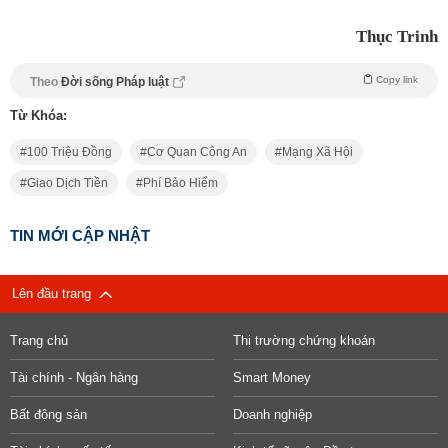
Thục Trinh
Copy link
Theo
Đời sống Pháp luật
Từ Khóa:
100 Triệu Đồng
Cơ Quan Công An
Mạng Xã Hội
Giao Dịch Tiền
Phí Bảo Hiểm
TIN MỚI CẬP NHẬT
Lên đầu trang
Trang chủ
Thị trường chứng khoán
Tài chính - Ngân hàng
Smart Money
Bất động sản
Doanh nghiệp