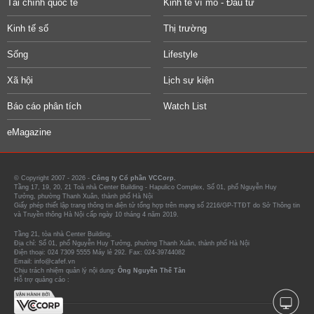
Tài chính quốc tế
Kinh tế vĩ mô - Đầu tư
Kinh tế số
Thị trường
Sống
Lifestyle
Xã hội
Lịch sự kiện
Báo cáo phân tích
Watch List
eMagazine
© Copyright 2007 - 2026 -
Công ty Cổ phần VCCorp.
Tầng 17, 19, 20, 21 Toà nhà Center Building - Hapulico Complex, Số 01, phố Nguyễn Huy
Tưởng, phường Thanh Xuân, thành phố Hà Nội
Giấy phép thiết lập trang thông tin điện tử tổng hợp trên mạng số 2216/GP-TTĐT do Sở Thông tin
và Truyền thông Hà Nội cấp ngày 10 tháng 4 năm 2019.
Tầng 21, tòa nhà Center Building.
Địa chỉ: Số 01, phố Nguyễn Huy Tưởng, phường Thanh Xuân, thành phố Hà Nội
Điện thoại: 024 7309 5555 Máy lẻ 292. Fax: 024-39744082
Email: info@cafef.vn
Chịu trách nhiệm quản lý nội dung:
Ông Nguyễn Thế Tân
Hỗ trợ quảng cáo :