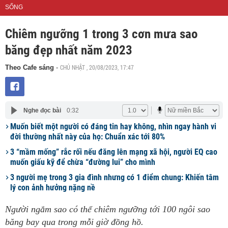
SỐNG
Chiêm ngưỡng 1 trong 3 cơn mưa sao
băng đẹp nhất năm 2023
CHỦ NHẬT , 20/08/2023, 17:47
Theo Cafe sáng
-
Nghe đọc bài
0:32
Muốn biết một người có đáng tin hay không, nhìn ngay hành vi
đời thường nhất này của họ: Chuẩn xác tới 80%
3 “mầm mống” rắc rối nếu đăng lên mạng xã hội, người EQ cao
muốn giấu kỹ để chừa “đường lui” cho mình
3 người mẹ trong 3 gia đình nhưng có 1 điểm chung: Khiến tâm
lý con ảnh hưởng nặng nề
Người ngắm sao có thể chiêm ngưỡng tới 100 ngôi sao
băng bay qua trong mỗi giờ đồng hồ.