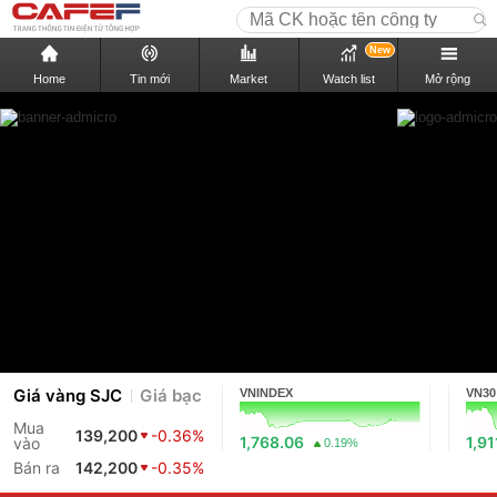
New
Home
Tin mới
Market
Watch list
Mở rộng
Giá vàng SJC
Giá bạc
VNINDEX
VN30
Mua
139,200
-0.36%
1,768.06
1,91
vào
0.19%
Bán ra
142,200
-0.35%