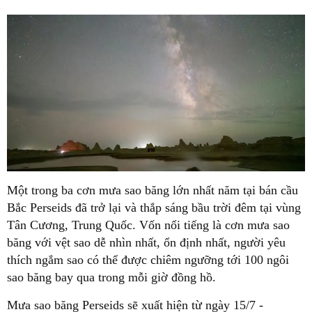
Một trong ba cơn mưa sao băng lớn nhất năm tại bán cầu
Bắc Perseids đã trở lại và thắp sáng bầu trời đêm tại vùng
Tân Cương, Trung Quốc. Vốn nổi tiếng là cơn mưa sao
băng với vệt sao dễ nhìn nhất, ổn định nhất, người yêu
thích ngắm sao có thể được chiêm ngưỡng tới 100 ngôi
sao băng bay qua trong mỗi giờ đồng hồ.
Mưa sao băng Perseids sẽ xuất hiện từ ngày 15/7 -