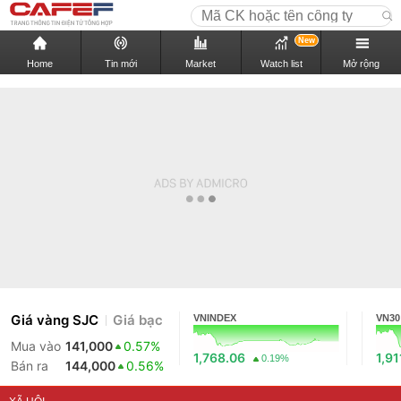
New
Home
Tin mới
Market
Watch list
Mở rộng
Giá vàng SJC
Giá bạc
VNINDEX
VN30
Mua vào
141,000
0.57%
1,768.06
1,91
0.19%
Bán ra
144,000
0.56%