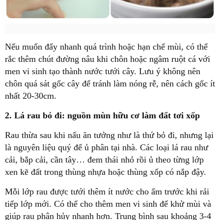
Nếu muốn đẩy nhanh quá trình hoặc hạn chế mùi, có thể
rắc thêm chút đường nâu khi chôn hoặc ngâm ruột cá với
men vi sinh tạo thành nước tưới cây. Lưu ý không nên
chôn quá sát gốc cây để tránh làm nóng rễ, nên cách gốc ít
nhất 20-30cm.
2. Lá rau bỏ đi: nguồn mùn hữu cơ làm đất tơi xốp
Rau thừa sau khi nấu ăn tưởng như là thứ bỏ đi, nhưng lại
là nguyên liệu quý để ủ phân tại nhà. Các loại lá rau như
cải, bắp cải, cần tây… đem thái nhỏ rồi ủ theo từng lớp
xen kẽ đất trong thùng nhựa hoặc thùng xốp có nắp đậy.
Mỗi lớp rau được tưới thêm ít nước cho ẩm trước khi rải
tiếp lớp mới. Có thể cho thêm men vi sinh để khử mùi và
giúp rau phân hủy nhanh hơn. Trung bình sau khoảng 3
-
4