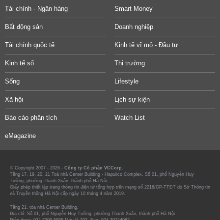
Tài chính - Ngân hàng
Smart Money
Bất động sản
Doanh nghiệp
Tài chính quốc tế
Kinh tế vĩ mô - Đầu tư
Kinh tế số
Thị trường
Sống
Lifestyle
Xã hội
Lịch sự kiện
Báo cáo phân tích
Watch List
eMagazine
© Copyright 2007 - 2026 -
Công ty Cổ phần VCCorp.
Tầng 17, 19, 20, 21 Toà nhà Center Building - Hapulico Complex, Số 01, phố Nguyễn Huy
Tưởng, phường Thanh Xuân, thành phố Hà Nội
Giấy phép thiết lập trang thông tin điện tử tổng hợp trên mạng số 2216/GP-TTĐT do Sở Thông tin
và Truyền thông Hà Nội cấp ngày 10 tháng 4 năm 2019.
Tầng 21, tòa nhà Center Building.
Địa chỉ: Số 01, phố Nguyễn Huy Tưởng, phường Thanh Xuân, thành phố Hà Nội
Điện thoại: 024 7309 5555 Máy lẻ 292. Fax: 024-39744082