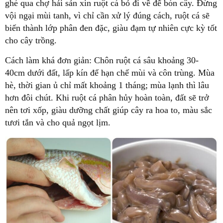
ghé qua chợ hải sản xin ruột cá bỏ đi về để bón cây. Đừng
vội ngại mùi tanh, vì chỉ cần xử lý đúng cách, ruột cá sẽ
biến thành lớp phân đen đặc, giàu đạm tự nhiên cực kỳ tốt
cho cây trồng.
Cách làm khá đơn giản: Chôn ruột cá sâu khoảng 30
-
40cm dưới đất, lấp kín để hạn chế mùi và côn trùng. Mùa
hè, thời gian ủ chỉ mất khoảng 1 tháng; mùa lạnh thì lâu
hơn đôi chút. Khi ruột cá phân hủy hoàn toàn, đất sẽ trở
nên tơi xốp, giàu dưỡng chất giúp cây ra hoa to, màu sắc
tươi tắn và cho quả ngọt lịm.