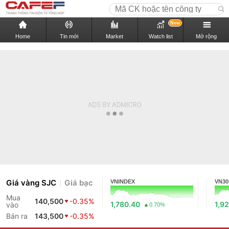
New
Home
Tin mới
Market
Watch list
Mở rộng
Giá vàng SJC
Giá bạc
VNINDEX
VN30
Mua
140,500
-0.35%
1,780.40
1,9
vào
0.70%
Bán ra
143,500
-0.35%