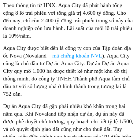
Theo thông tin từ HNX, Aqua City đã phát hành tổng
cộng 8 lô trái phiếu với tổng giá trị 4.600 tỷ đồng. Cho
đến nay, chỉ còn 2.400 tỷ đồng trái phiếu trong số này của
doanh nghiệp còn lưu hành. Lãi suất của mỗi lô trái phiếu
là 10%/năm.
Aqua City được biết đến là công ty con của Tập đoàn địa
ốc Nova (Novaland –
mã chứng khoán NVL
). Aqua City
cũng là chủ đầu tư Dự án Aqua City. Dự án Dự án Aqua
City quy mô 1.000 ha được thiết kế như một khu đô thị
thông minh, do công ty TNHH Thành phố Aqua làm chủ
đầu tư với số lượng nhà ở hình thành trong tương lai là
752 căn.
Dự án Aqua City đã gặp phải nhiều khó khăn trong hai
năm qua. Khi Novaland tiếp nhận dự án, dự án này đã
được phê duyệt chủ trương, quy hoạch chi tiết tỷ lệ 1/500,
và có quyết định giao đất cũng như cho thuê đất. Tuy
nhiên, việc điều chỉnh quy hoạch chung của TP Biên Hòa