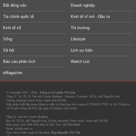
Bất động sản
Doanh nghiệp
Tài chính quốc tế
Kinh tế vĩ mô - Đầu tư
Kinh tế số
Thị trường
Sống
Lifestyle
Xã hội
Lịch sự kiện
Báo cáo phân tích
Watch List
eMagazine
© Copyright 2007 - 2026 -
Công ty Cổ phần VCCorp.
Tầng 17, 19, 20, 21 Toà nhà Center Building - Hapulico Complex, Số 01, phố Nguyễn Huy
Tưởng, phường Thanh Xuân, thành phố Hà Nội
Giấy phép thiết lập trang thông tin điện tử tổng hợp trên mạng số 2216/GP-TTĐT do Sở Thông tin
và Truyền thông Hà Nội cấp ngày 10 tháng 4 năm 2019.
Tầng 21, tòa nhà Center Building.
Địa chỉ: Số 01, phố Nguyễn Huy Tưởng, phường Thanh Xuân, thành phố Hà Nội
Điện thoại: 024 7309 5555 Máy lẻ 292. Fax: 024-39744082
Email: info@cafef.vn
Chịu trách nhiệm quản lý nội dung:
Ông Nguyễn Thế Tân