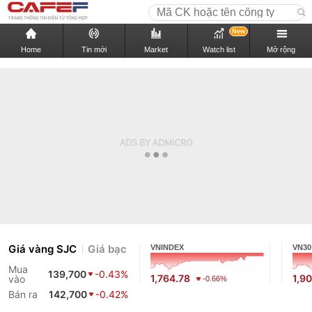
New
Home
Tin mới
Market
Watch list
Mở rộng
Giá vàng SJC
Giá bạc
VNINDEX
VN30
Mua
139,700
-0.43%
1,764.78
1,9
vào
-0.66%
Bán ra
142,700
-0.42%