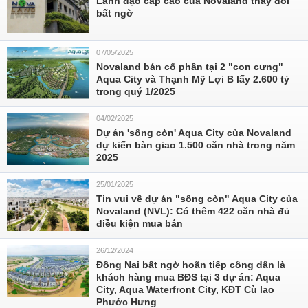
Lãnh đạo cấp cao của Novaland thay đổi
bất ngờ
07/05/2025
Novaland bán cổ phần tại 2 "con cưng"
Aqua City và Thạnh Mỹ Lợi B lấy 2.600 tỷ
trong quý 1/2025
04/02/2025
Dự án 'sống còn' Aqua City của Novaland
dự kiến bàn giao 1.500 căn nhà trong năm
2025
25/01/2025
Tin vui về dự án "sống còn" Aqua City của
Novaland (NVL): Có thêm 422 căn nhà đủ
điều kiện mua bán
26/12/2024
Đồng Nai bất ngờ hoãn tiếp công dân là
khách hàng mua BĐS tại 3 dự án: Aqua
City, Aqua Waterfront City, KĐT Cù lao
Phước Hưng