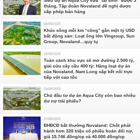
Siêu dự án Aqua City vừa “tái sinh” được 3
tháng, Tập đoàn Novaland đề nghị được
cấp phép bán hàng
06/09/2025
Khúc sông mỗi km “cõng” gần một tỷ USD
bất động sản: Loạt ông lớn Vingroup, Sun
Group, Novaland…quy tụ
26/08/2025
Toàn cảnh khu vực sẽ mở đường 2.500 tỷ,
giải cứu cây cầu 400 tỷ: Hàng loạt dự án
của Novaland, Nam Long sắp kết nối trực
tiếp với cao tốc
24/08/2025
Chủ đầu tư dự án Aqua City còn bao nhiêu
dư nợ trái phiếu?
07/08/2025
ĐHĐCĐ bất thường Novaland: Chốt phát
hành hơn 320 triệu cổ phiếu hoán đổi nợ,
giá 15.746 đồng/cp và 40.000 đồng/cp