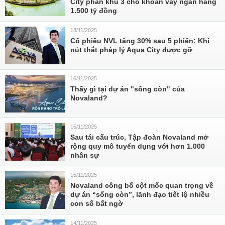
City phân khu 3 cho khoản vay ngân hàng
1.500 tỷ đồng
18/11/2025
Cổ phiếu NVL tăng 30% sau 5 phiên: Khi
nút thắt pháp lý Aqua City được gỡ
16/11/2025
Thấy gì tại dự án "sống còn" của
Novaland?
15/11/2025
Sau tái cấu trúc, Tập đoàn Novaland mở
rộng quy mô tuyển dụng với hơn 1.000
nhân sự
15/11/2025
Novaland công bố cột mốc quan trọng về
dự án “sống còn”, lãnh đạo tiết lộ nhiều
con số bất ngờ
14/11/2025