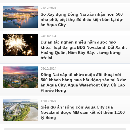
21/12/2024
Sở Xây dựng Đồng Nai xác nhận hơn 500
nhà phố, biệt thự đủ điều kiện bán tại dự
án Aqua City
24/11/2024
Dự án tắc nghẽn nhiều năm được 'mở
khóa', loạt đại gia BĐS Novaland, Đất Xanh,
Hoàng Quân, Năm Bảy Bảy… tưng bừng
trở lại
05/10/2024
Đồng Nai sắp tổ chức cuộc đối thoại với
500 khách hàng mua bất động sản tại 3 dự
án Aqua City, Aqua Waterfront City, Cù Lao
Phước Hưng
12/09/2024
Siêu dự án ‘sống còn’ Aqua City của
Novaland được MB cam kết rót thêm 1.100
tỷ đồng