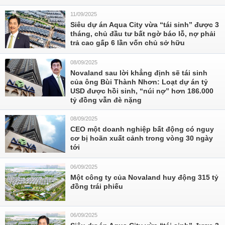
11/09/2025
Siêu dự án Aqua City vừa “tái sinh” được 3
tháng, chủ đầu tư bất ngờ báo lỗ, nợ phải
trả cao gấp 6 lần vốn chủ sở hữu
08/09/2025
Novaland sau lời khẳng định sẽ tái sinh
của ông Bùi Thành Nhơn: Loạt dự án tỷ
USD được hồi sinh, “núi nợ” hơn 186.000
tỷ đồng vẫn đè nặng
08/09/2025
CEO một doanh nghiệp bất động có nguy
cơ bị hoãn xuất cảnh trong vòng 30 ngày
tới
06/09/2025
Một công ty của Novaland huy động 315 tỷ
đồng trái phiếu
06/09/2025