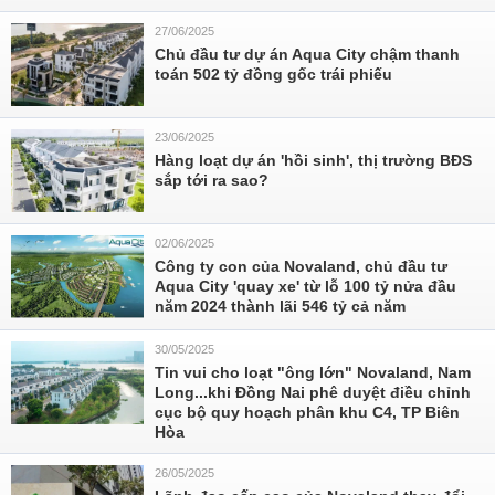
27/06/2025
Chủ đầu tư dự án Aqua City chậm thanh
toán 502 tỷ đồng gốc trái phiếu
23/06/2025
Hàng loạt dự án 'hồi sinh', thị trường BĐS
sắp tới ra sao?
02/06/2025
Công ty con của Novaland, chủ đầu tư
Aqua City 'quay xe' từ lỗ 100 tỷ nửa đầu
năm 2024 thành lãi 546 tỷ cả năm
30/05/2025
Tin vui cho loạt "ông lớn" Novaland, Nam
Long...khi Đồng Nai phê duyệt điều chỉnh
cục bộ quy hoạch phân khu C4, TP Biên
Hòa
26/05/2025