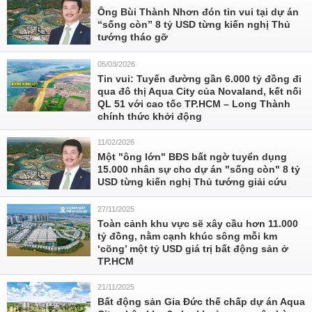
Ông Bùi Thành Nhơn đón tin vui tại dự án
“sống còn” 8 tỷ USD từng kiến nghị Thủ
tướng tháo gỡ
05/03/2026
Tin vui: Tuyến đường gần 6.000 tỷ đồng đi
qua đô thị Aqua City của Novaland, kết nối
QL 51 với cao tốc TP.HCM – Long Thành
chính thức khởi động
11/02/2026
Một "ông lớn" BĐS bất ngờ tuyển dụng
15.000 nhân sự cho dự án "sống còn" 8 tỷ
USD từng kiến nghị Thủ tướng giải cứu
27/11/2025
Toàn cảnh khu vực sẽ xây cầu hơn 11.000
tỷ đồng, nằm cạnh khúc sông mỗi km
‘cõng’ một tỷ USD giá trị bất động sản ở
TP.HCM
21/11/2025
Bất động sản Gia Đức thế chấp dự án Aqua